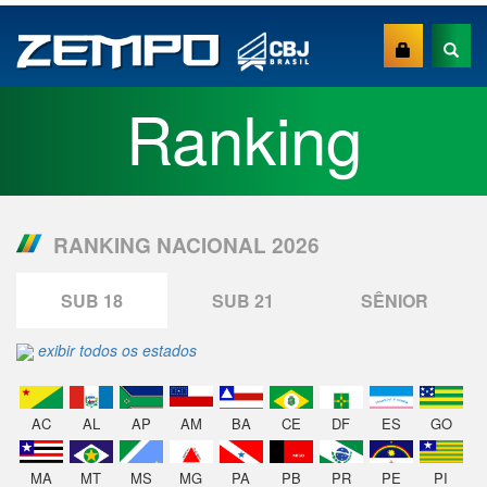
Ranking
RANKING NACIONAL 2026
SUB 18
SUB 21
SÊNIOR
exibir todos os estados
AC
AL
AP
AM
BA
CE
DF
ES
GO
MA
MT
MS
MG
PA
PB
PR
PE
PI