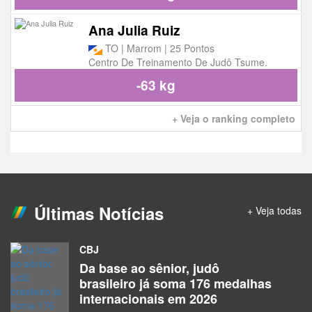
Ana Julia Ruiz
TO | Marrom | 25 Pontos
Centro De Treinamento De Judô Tsume.
-63 kg
+ Veja o ranking completo
Últimas Notícias
+ Veja todas
CBJ
Da base ao sênior, judô
brasileiro já soma 176 medalhas
internacionais em 2026