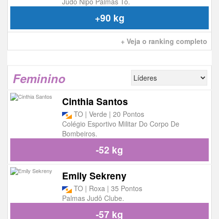
Judo Nipo Palmas To.
+90 kg
+ Veja o ranking completo
Feminino
Cinthia Santos
TO | Verde | 20 Pontos
Colégio Esportivo Militar Do Corpo De
Bombeiros.
-52 kg
Emily Sekreny
TO | Roxa | 35 Pontos
Palmas Judô Clube.
-57 kg