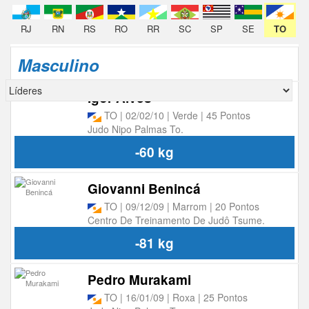
RJ
RN
RS
RO
RR
SC
SP
SE
TO
Masculino
Igor Alves
TO | 02/02/10 | Verde | 45 Pontos
Judo Nipo Palmas To.
-60 kg
Giovanni Benincá
TO | 09/12/09 | Marrom | 20 Pontos
Centro De Treinamento De Judô Tsume.
-81 kg
Pedro Murakami
TO | 16/01/09 | Roxa | 25 Pontos