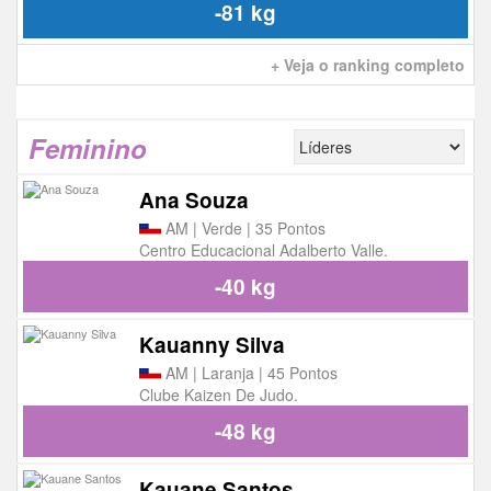
-81 kg
+ Veja o ranking completo
Feminino
Ana Souza
AM | Verde | 35 Pontos
Centro Educacional Adalberto Valle.
-40 kg
Kauanny Silva
AM | Laranja | 45 Pontos
Clube Kaizen De Judo.
-48 kg
Kauane Santos