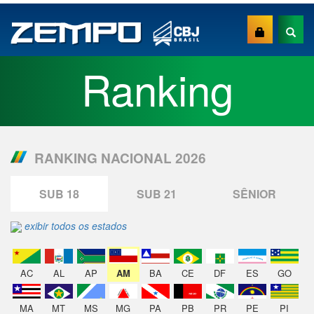
Ranking
RANKING NACIONAL 2026
SUB 18
SUB 21
SÊNIOR
exibir todos os estados
AC
AL
AP
AM
BA
CE
DF
ES
GO
MA
MT
MS
MG
PA
PB
PR
PE
PI