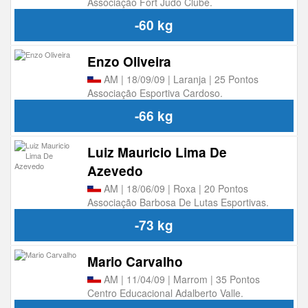
Associação Fort Judô Clube.
-60 kg
Enzo Oliveira
AM | 18/09/09 | Laranja | 25 Pontos
Associação Esportiva Cardoso.
-66 kg
Luiz Mauricio Lima De
Azevedo
AM | 18/06/09 | Roxa | 20 Pontos
Associação Barbosa De Lutas Esportivas.
-73 kg
Mario Carvalho
AM | 11/04/09 | Marrom | 35 Pontos
Centro Educacional Adalberto Valle.