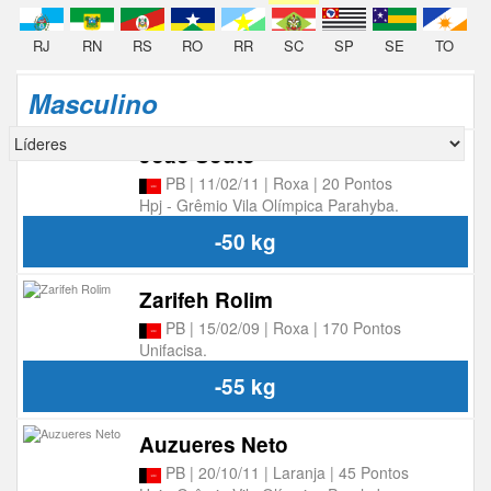
RJ
RN
RS
RO
RR
SC
SP
SE
TO
Masculino
João Souto
PB | 11/02/11 | Roxa | 20 Pontos
Hpj - Grêmio Vila Olímpica Parahyba.
-50 kg
Zarifeh Rolim
PB | 15/02/09 | Roxa | 170 Pontos
Unifacisa.
-55 kg
Auzueres Neto
PB | 20/10/11 | Laranja | 45 Pontos