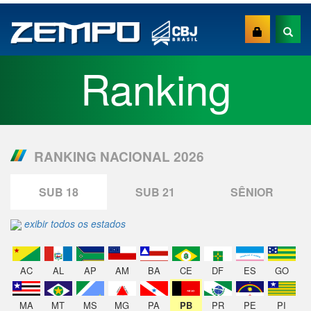
Ranking
RANKING NACIONAL 2026
SUB 18
SUB 21
SÊNIOR
exibir todos os estados
AC
AL
AP
AM
BA
CE
DF
ES
GO
MA
MT
MS
MG
PA
PB
PR
PE
PI