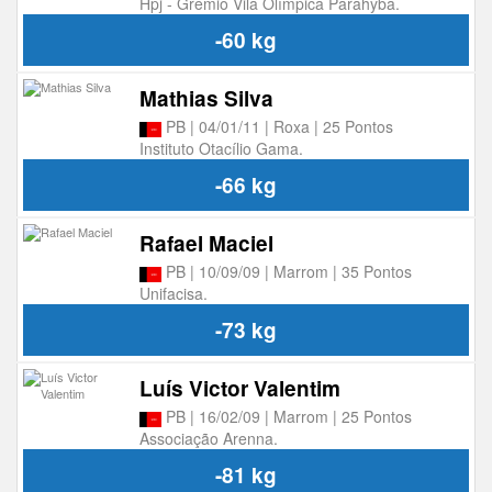
Hpj - Grêmio Vila Olímpica Parahyba.
-60 kg
Mathias Silva
PB | 04/01/11 | Roxa | 25 Pontos
Instituto Otacílio Gama.
-66 kg
Rafael Maciel
PB | 10/09/09 | Marrom | 35 Pontos
Unifacisa.
-73 kg
Luís Victor Valentim
PB | 16/02/09 | Marrom | 25 Pontos
Associação Arenna.
-81 kg