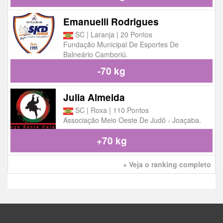
Emanuelli Rodrigues
SC | Laranja | 20 Pontos
Fundação Municipal De Esportes De
Balneário Camboriú.
-70 kg
Julia Almeida
SC | Roxa | 110 Pontos
Associação Meio Oeste De Judô - Joaçaba.
+70 kg
+ Veja o ranking completo