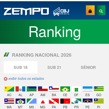
Ranking
RANKING NACIONAL 2026
SUB 18
SUB 21
SÊNIOR
exibir todos os estados
AC
AL
AP
AM
BA
CE
DF
ES
GO
MA
MT
MS
MG
PA
PB
PR
PE
PI