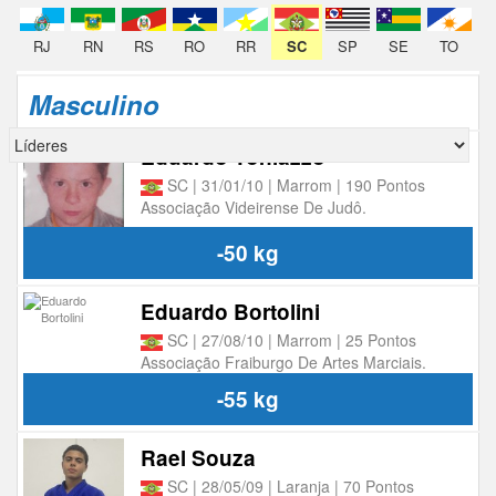
RJ
RN
RS
RO
RR
SC
SP
SE
TO
Masculino
Eduardo Toniazzo
SC | 31/01/10 | Marrom | 190 Pontos
Associação Videirense De Judô.
-50 kg
Eduardo Bortolini
SC | 27/08/10 | Marrom | 25 Pontos
Associação Fraiburgo De Artes Marciais.
-55 kg
Rael Souza
SC | 28/05/09 | Laranja | 70 Pontos