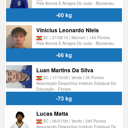
Pais Alunos E Amigos Do Judo - Blumenau.
-60 kg
Vinicius Leonardo Niels
SC | 27/08/10 | Marrom | 140 Pontos
Pais Alunos E Amigos Do Judo - Blumenau.
-66 kg
Luan Martins Da Silva
SC | 17/10/09 | Verde | 35 Pontos
Associação Desportiva Instituto Estadual De
Educação - Floripa.
-73 kg
Lucas Matta
SC | 06/07/09 | Verde | 245 Pontos
Associação Desportiva Instituto Estadual De