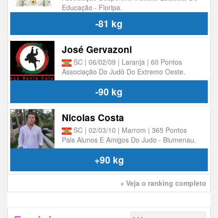
Educação - Floripa.
-81 kg
José Gervazoni
SC | 06/02/09 | Laranja | 60 Pontos
Associação Do Judô Do Extremo Oeste.
-90 kg
Nicolas Costa
SC | 02/03/10 | Marrom | 365 Pontos
Pais Alunos E Amigos Do Judo - Blumenau.
+90 kg
+ Veja o ranking completo