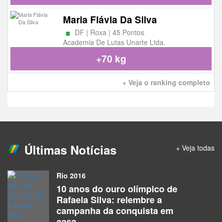
Maria Flávia Da Silva
DF | Roxa | 45 Pontos
Academia De Lutas Unarte Ltda.
+70 kg
+ Veja o ranking completo
Últimas Notícias
+ Veja todas
Rio 2016
10 anos do ouro olímpico de
Rafaela Silva: relembre a
campanha da conquista em
casa