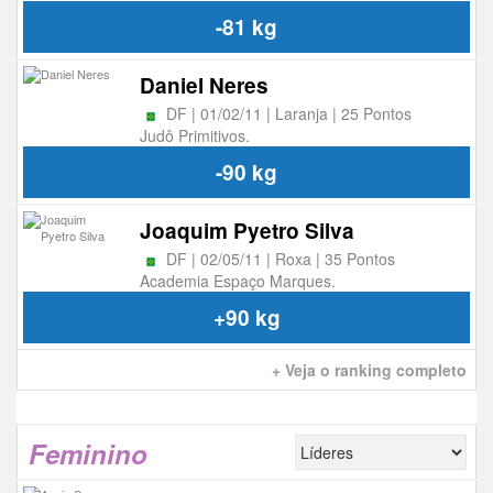
-81 kg
Daniel Neres
DF | 01/02/11 | Laranja | 25 Pontos
Judô Primitivos.
-90 kg
Joaquim Pyetro Silva
DF | 02/05/11 | Roxa | 35 Pontos
Academia Espaço Marques.
+90 kg
+ Veja o ranking completo
Feminino