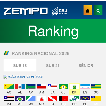
Ranking
RANKING NACIONAL 2026
SUB 18
SUB 21
SÊNIOR
exibir todos os estados
AC
AL
AP
AM
BA
CE
DF
ES
GO
MA
MT
MS
MG
PA
PB
PR
PE
PI