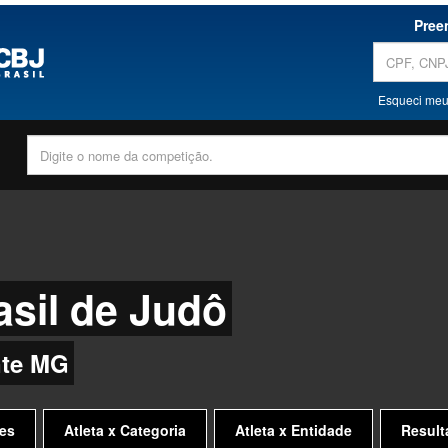
Pree
Esqueci meu
asil de Judô
nte MG
es
Atleta x Categoria
Atleta x Entidade
Result