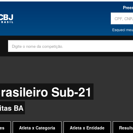
Pree
Esqueci meu
asileiro Sub-21
itas BA
es
Atleta x Categoria
Atleta x Entidade
Result