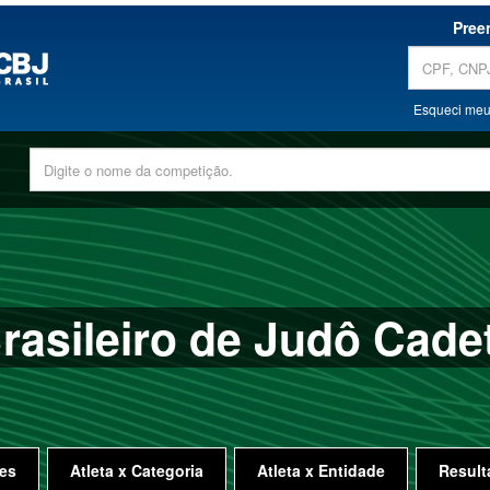
Pree
Esqueci meu
asileiro de Judô Cadet
es
Atleta x Categoria
Atleta x Entidade
Result