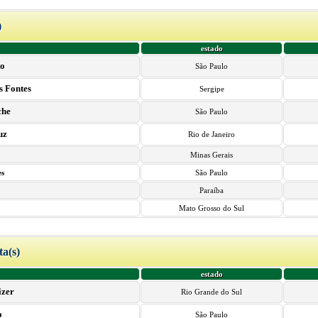
)
estado
to
São Paulo
s Fontes
Sergipe
che
São Paulo
uz
Rio de Janeiro
Minas Gerais
es
São Paulo
Paraíba
Mato Grosso do Sul
ta(s)
estado
izer
Rio Grande do Sul
o
São Paulo