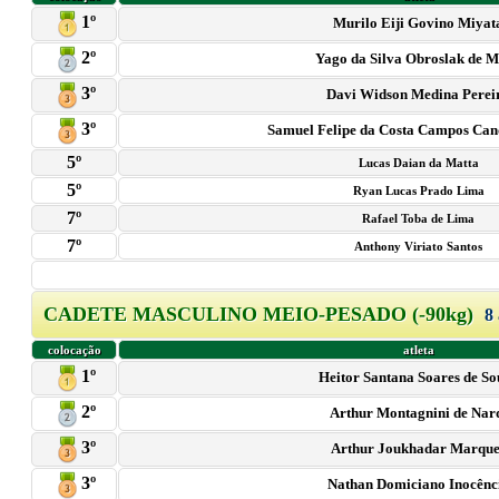
1º
Murilo Eiji Govino Miyat
2º
Yago da Silva Obroslak de M
3º
Davi Widson Medina Perei
3º
Samuel Felipe da Costa Campos Can
5º
Lucas Daian da Matta
5º
Ryan Lucas Prado Lima
7º
Rafael Toba de Lima
7º
Anthony Viriato Santos
CADETE MASCULINO MEIO-PESADO (-90kg)
8 
colocação
atleta
1º
Heitor Santana Soares de So
2º
Arthur Montagnini de Nar
3º
Arthur Joukhadar Marque
3º
Nathan Domiciano Inocênc