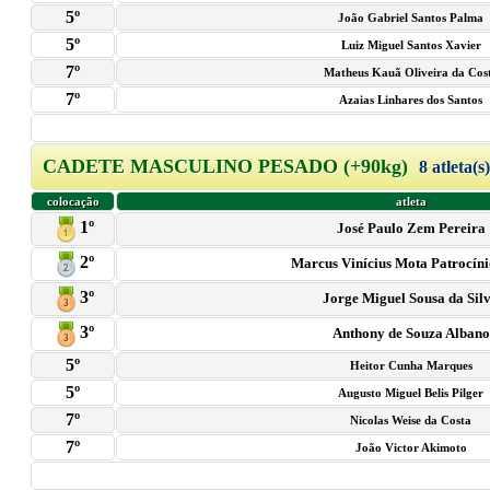
5º
João Gabriel Santos Palma
5º
Luiz Miguel Santos Xavier
7º
Matheus Kauã Oliveira da Cos
7º
Azaias Linhares dos Santos
CADETE MASCULINO PESADO (+90kg)
8 atleta(s
colocação
atleta
1º
José Paulo Zem Pereira
2º
Marcus Vinícius Mota Patrocín
3º
Jorge Miguel Sousa da Sil
3º
Anthony de Souza Albano
5º
Heitor Cunha Marques
5º
Augusto Miguel Belis Pilger
7º
Nicolas Weise da Costa
7º
João Victor Akimoto