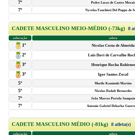
7º
Pedro Lucas de Castro Morai
7º
Nycolas Fanchioti Del Puppo de 
CADETE MASCULINO MEIO-MÉDIO (-73kg)
8 a
colocação
atleta
1º
Nicolas Costa de Almeida
2º
Luís Davi de Carvalho Roc
3º
Henrique Rocha Bahiens
3º
Igor Santos Zocal
5º
Murilo Kaminski Martins
5º
Nícolas Dadalt Bernardes
7º
João Marcos Portela Sampai
7º
Antonio Gabriel Debarba Guerre
CADETE MASCULINO MÉDIO (-81kg)
8 atleta(s)
colocação
atleta