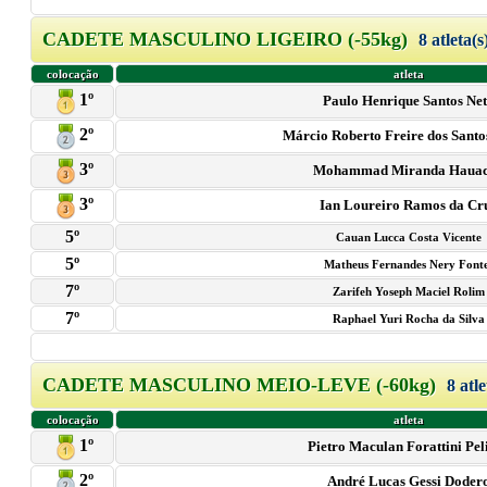
CADETE MASCULINO LIGEIRO (-55kg)
8 atleta(s
colocação
atleta
1º
Paulo Henrique Santos Ne
2º
Márcio Roberto Freire dos Santo
3º
Mohammad Miranda Haua
3º
Ian Loureiro Ramos da Cr
5º
Cauan Lucca Costa Vicente
5º
Matheus Fernandes Nery Font
7º
Zarifeh Yoseph Maciel Rolim
7º
Raphael Yuri Rocha da Silva
CADETE MASCULINO MEIO-LEVE (-60kg)
8 atle
colocação
atleta
1º
Pietro Maculan Forattini Pel
2º
André Lucas Gessi Doder