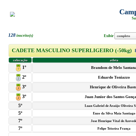
Camp
Sa
128
inscrito(s)
Exibir
CADETE MASCULINO SUPERLIGEIRO (-50kg)
colocação
atleta
1º
Brandom de Melo Santan
2º
Eduardo Toniazzo
3º
Henrique de Oliveira Bast
3º
Juan Junior dos Santos Gonç
5º
Luan Gabriel de Araújo Oliveira S
5º
Enzo da Silva Maia Santiago
7º
Jose Henrique Vital de Azeved
7º
Felipe Teixeira França