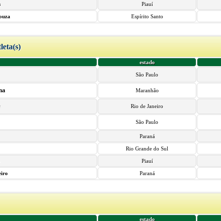
s
Piauí
Souza
Espírito Santo
tleta(s)
estado
São Paulo
ha
Maranhão
e
Rio de Janeiro
São Paulo
Paraná
Rio Grande do Sul
o
Piauí
iro
Paraná
estado