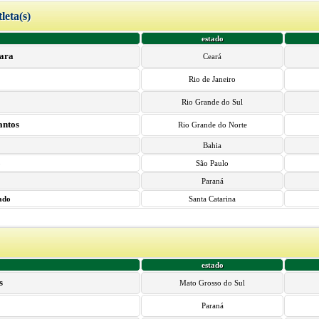
tleta(s)
estado
ara
Ceará
Rio de Janeiro
Rio Grande do Sul
antos
Rio Grande do Norte
Bahia
o
São Paulo
Paraná
ado
Santa Catarina
estado
s
Mato Grosso do Sul
Paraná