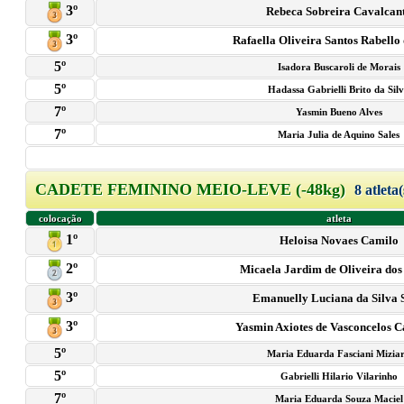
3º
Rebeca Sobreira Cavalcan
3º
Rafaella Oliveira Santos Rabello 
5º
Isadora Buscaroli de Morais
5º
Hadassa Gabrielli Brito da Sil
7º
Yasmin Bueno Alves
7º
Maria Julia de Aquino Sales
CADETE FEMININO MEIO-LEVE (-48kg)
8 atleta(
colocação
atleta
1º
Heloisa Novaes Camilo
2º
Micaela Jardim de Oliveira dos
3º
Emanuelly Luciana da Silva 
3º
Yasmin Axiotes de Vasconcelos 
5º
Maria Eduarda Fasciani Mizia
5º
Gabrielli Hilario Vilarinho
7º
Maria Eduarda Souza Maciel