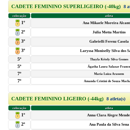
CADETE FEMININO SUPERLIGEIRO (-40kg)
8 a
colocação
atleta
1º
Ana Mikaele Moreira Alcant
2º
Julia Motta Martins
3º
Gabrielli Ferenz Casola
3º
Laryssa Moniselly Silva dos S
5º
Thayla Kétely Silva Gomes
5º
Ágatha Laura Salazar Franc
7º
Maria Luiza Arassem
7º
Amanda Cristini de Souza Mach
CADETE FEMININO LIGEIRO (-44kg)
8 atleta(s)
colocação
atleta
1º
Anna Clara Alegre Mende
2º
Ana Paula da Silva Sena