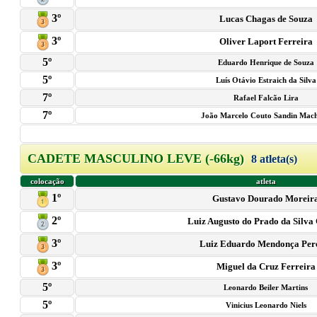
3º
Lucas Chagas de Souza
3º
Oliver Laport Ferreira
5º
Eduardo Henrique de Souza
5º
Luís Otávio Estraich da Silva
7º
Rafael Falcão Lira
7º
João Marcelo Couto Sandin Mac
CADETE MASCULINO LEVE (-66kg)
8 atleta(s)
colocação
atleta
1º
Gustavo Dourado Moreir
2º
Luiz Augusto do Prado da Silva
3º
Luiz Eduardo Mendonça Per
3º
Miguel da Cruz Ferreira
5º
Leonardo Beiler Martins
5º
Vinicius Leonardo Niels