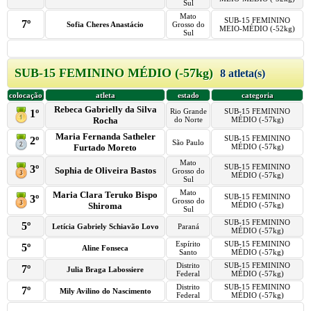
Sul
Mato
SUB-15 FEMININO
7º
Sofia Cheres Anastácio
Grosso do
MEIO-MÉDIO (-52kg)
Sul
SUB-15 FEMININO MÉDIO (-57kg)
8 atleta(s)
colocação
atleta
estado
categoria
Rebeca Gabrielly da Silva
Rio Grande
SUB-15 FEMININO
1º
Rocha
do Norte
MÉDIO (-57kg)
Maria Fernanda Satheler
SUB-15 FEMININO
2º
São Paulo
Furtado Moreto
MÉDIO (-57kg)
Mato
SUB-15 FEMININO
3º
Sophia de Oliveira Bastos
Grosso do
MÉDIO (-57kg)
Sul
Mato
Maria Clara Teruko Bispo
SUB-15 FEMININO
3º
Grosso do
Shiroma
MÉDIO (-57kg)
Sul
SUB-15 FEMININO
5º
Letícia Gabriely Schiavão Lovo
Paraná
MÉDIO (-57kg)
Espírito
SUB-15 FEMININO
5º
Aline Fonseca
Santo
MÉDIO (-57kg)
Distrito
SUB-15 FEMININO
7º
Julia Braga Labossiere
Federal
MÉDIO (-57kg)
Distrito
SUB-15 FEMININO
7º
Mily Avilino do Nascimento
Federal
MÉDIO (-57kg)