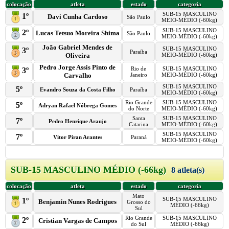
colocação
atleta
estado
categoria
SUB-15 MASCULINO
1º
Davi Cunha Cardoso
São Paulo
MEIO-MÉDIO (-60kg)
SUB-15 MASCULINO
2º
Lucas Tetsuo Moreira Shima
São Paulo
MEIO-MÉDIO (-60kg)
João Gabriel Mendes de
SUB-15 MASCULINO
3º
Paraíba
Oliveira
MEIO-MÉDIO (-60kg)
Pedro Jorge Assis Pinto de
Rio de
SUB-15 MASCULINO
3º
Carvalho
Janeiro
MEIO-MÉDIO (-60kg)
SUB-15 MASCULINO
5º
Evandro Souza da Costa Filho
Paraíba
MEIO-MÉDIO (-60kg)
Rio Grande
SUB-15 MASCULINO
5º
Adryan Rafael Nóbrega Gomes
do Norte
MEIO-MÉDIO (-60kg)
Santa
SUB-15 MASCULINO
7º
Pedro Henrique Araujo
Catarina
MEIO-MÉDIO (-60kg)
SUB-15 MASCULINO
7º
Vitor Piran Arantes
Paraná
MEIO-MÉDIO (-60kg)
SUB-15 MASCULINO MÉDIO (-66kg)
8 atleta(s)
colocação
atleta
estado
categoria
Mato
SUB-15 MASCULINO
1º
Benjamin Nunes Rodrigues
Grosso do
MÉDIO (-66kg)
Sul
Rio Grande
SUB-15 MASCULINO
2º
Cristian Vargas de Campos
do Sul
MÉDIO (-66kg)