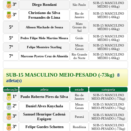
SUB-15 MASCULINO
3º
Diego Rondani
São Paulo
MÉDIO (-66kg)
Christiano da Silva
Rio de
SUB-15 MASCULINO
3º
Fernandes de Lima
Janeiro
MÉDIO (-66kg)
Mato
SUB-15 MASCULINO
5º
Alisson Machado de Souza
Grosso do
MÉDIO (-66kg)
Sul
SUB-15 MASCULINO
5º
Pedro Filipe Melo Martins Moura
Goiás
MÉDIO (-66kg)
Minas
SUB-15 MASCULINO
7º
Felipe Monteiro Starling
Gerais
MÉDIO (-66kg)
Rio Grande
SUB-15 MASCULINO
7º
Marcone Pyetro Cruz de Almeida
do Norte
MÉDIO (-66kg)
SUB-15 MASCULINO MEIO-PESADO (-73kg)
8
atleta(s)
colocação
atleta
estado
categoria
Rio de
SUB-15 MASCULINO
1º
Paulo Roberto Pires da Silva
Janeiro
MEIO-PESADO (-73kg)
Minas
SUB-15 MASCULINO
2º
Daniel Alves Knychala
Gerais
MEIO-PESADO (-73kg)
Samuel Henrique Cadoná
SUB-15 MASCULINO
3º
Paraná
Espigote
MEIO-PESADO (-73kg)
SUB-15 MASCULINO
3º
Felipe Guedes Schotten
Rondônia
MEIO-PESADO (-73kg)