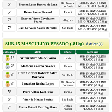
Rio Grande
SUB-15 MASCULINO
5º
Everson Lucas Bezerra de Lima
do Norte
MEIO-PESADO (-73kg)
SUB-15 MASCULINO
5º
Heitor Pontes Pimentel
Paraná
MEIO-PESADO (-73kg)
Ewerton Victor Cavalcante
SUB-15 MASCULINO
7º
Alagoas
Soares
MEIO-PESADO (-73kg)
SUB-15 MASCULINO
7º
Davi Carvalho Castro Barcellos
São Paulo
MEIO-PESADO (-73kg)
SUB-15 MASCULINO PESADO (-81kg)
8 atleta(s)
colocação
atleta
estado
categoria
SUB-15 MASCULINO
1º
Arthur Miranda de Souza
Bahia
PESADO (-81kg)
SUB-15 MASCULINO
2º
Matheus Correa Novaes
Paraná
PESADO (-81kg)
Enzo Gabriel Roberto Silva
SUB-15 MASCULINO
3º
São Paulo
Barbosa
PESADO (-81kg)
Rio Grande
SUB-15 MASCULINO
3º
Jonathan Rocha Lopes
do Norte
PESADO (-81kg)
SUB-15 MASCULINO
5º
Pedro Arthur Kael Prins
Paraná
PESADO (-81kg)
SUB-15 MASCULINO
5º
Vitor de Moraes Pereira
São Paulo
PESADO (-81kg)
Distrito
SUB-15 MASCULINO
7º
Henzo Takashi Kuz Haguihara
Federal
PESADO (-81kg)