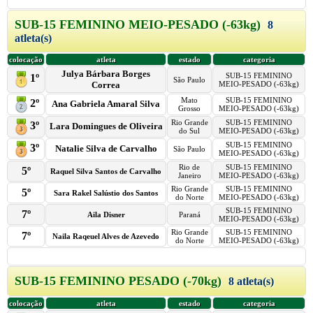
SUB-15 FEMININO MEIO-PESADO (-63kg)
8
atleta(s)
colocação
atleta
estado
categoria
Julya Bárbara Borges
SUB-15 FEMININO
1º
São Paulo
Correa
MEIO-PESADO (-63kg)
Mato
SUB-15 FEMININO
2º
Ana Gabriela Amaral Silva
Grosso
MEIO-PESADO (-63kg)
Rio Grande
SUB-15 FEMININO
3º
Lara Domingues de Oliveira
do Sul
MEIO-PESADO (-63kg)
SUB-15 FEMININO
3º
Natalie Silva de Carvalho
São Paulo
MEIO-PESADO (-63kg)
Rio de
SUB-15 FEMININO
5º
Raquel Silva Santos de Carvalho
Janeiro
MEIO-PESADO (-63kg)
Rio Grande
SUB-15 FEMININO
5º
Sara Rakel Salústio dos Santos
do Norte
MEIO-PESADO (-63kg)
SUB-15 FEMININO
7º
Aila Disner
Paraná
MEIO-PESADO (-63kg)
Rio Grande
SUB-15 FEMININO
7º
Naila Raqeuel Alves de Azevedo
do Norte
MEIO-PESADO (-63kg)
SUB-15 FEMININO PESADO (-70kg)
8 atleta(s)
colocação
atleta
estado
categoria