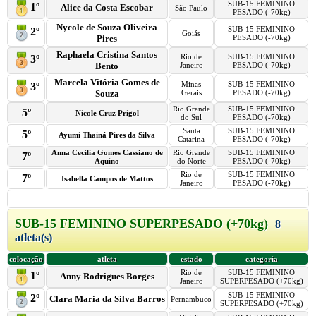
SUB-15 FEMININO
1º
Alice da Costa Escobar
São Paulo
PESADO (-70kg)
Nycole de Souza Oliveira
SUB-15 FEMININO
2º
Goiás
Pires
PESADO (-70kg)
Raphaela Cristina Santos
Rio de
SUB-15 FEMININO
3º
Bento
Janeiro
PESADO (-70kg)
Marcela Vitória Gomes de
Minas
SUB-15 FEMININO
3º
Souza
Gerais
PESADO (-70kg)
Rio Grande
SUB-15 FEMININO
5º
Nicole Cruz Prigol
do Sul
PESADO (-70kg)
Santa
SUB-15 FEMININO
5º
Ayumi Thainá Pires da Silva
Catarina
PESADO (-70kg)
Anna Cecília Gomes Cassiano de
Rio Grande
SUB-15 FEMININO
7º
Aquino
do Norte
PESADO (-70kg)
Rio de
SUB-15 FEMININO
7º
Isabella Campos de Mattos
Janeiro
PESADO (-70kg)
SUB-15 FEMININO SUPERPESADO (+70kg)
8
atleta(s)
colocação
atleta
estado
categoria
Rio de
SUB-15 FEMININO
1º
Anny Rodrigues Borges
Janeiro
SUPERPESADO (+70kg)
SUB-15 FEMININO
2º
Clara Maria da Silva Barros
Pernambuco
SUPERPESADO (+70kg)