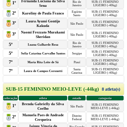
Fernanda Luciana da Silva
Rio de
SUB-15 FEMININO
1º
Sena
Janeiro
LIGEIRO (-40kg)
Espírito
SUB-15 FEMININO
2º
Karoliny de Paula Franco
Santo
LIGEIRO (-40kg)
Laura Ayumi Gontijo
SUB-15 FEMININO
3º
São Paulo
Kakuda
LIGEIRO (-40kg)
Naomi Frezzato Murakami
SUB-15 FEMININO
3º
São Paulo
Sheridan
LIGEIRO (-40kg)
Rio de
SUB-15 FEMININO
5º
Luana Galhardo Rosa
Janeiro
LIGEIRO (-40kg)
SUB-15 FEMININO
5º
Sofia Catarina Carvalho Santos
Sergipe
LIGEIRO (-40kg)
SUB-15 FEMININO
7º
Maria Rita Leite de Sá
Piauí
LIGEIRO (-40kg)
Santa
SUB-15 FEMININO
7º
Laura de Campos Coronetti
Catarina
LIGEIRO (-40kg)
SUB-15 FEMININO MEIO-LEVE (-44kg)
8 atleta(s)
colocação
atleta
estado
categoria
Brenda Gabrielly da Silva
SUB-15 FEMININO
1º
São Paulo
Coelho
MEIO-LEVE (-44kg)
Manuela Paes de Andrade
Distrito
SUB-15 FEMININO
2º
Cerqueira
Federal
MEIO-LEVE (-44kg)
Jainny Vitoria do
Rio Grande
SUB-15 FEMININO