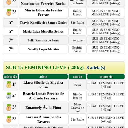
3º
Nascimento Ferreira Rocha
do Norte
MEIO-LEVE (-44kg)
Maria Eduarda Freitas
Rio de
SUB-15 FEMININO
3º
Ferraz
Janeiro
MEIO-LEVE (-44kg)
SUB-15 FEMININO
5º
Thayla Kamilly dos Santos Godoy
São Paulo
MEIO-LEVE (-44kg)
Rio de
SUB-15 FEMININO
5º
Maria Luiza Meirelles Soares
Janeiro
MEIO-LEVE (-44kg)
SUB-15 FEMININO
7º
Julia Santana de Jesus
Sergipe
MEIO-LEVE (-44kg)
Espírito
SUB-15 FEMININO
7º
Samilly Lopes Martins
Santo
MEIO-LEVE (-44kg)
SUB-15 FEMININO LEVE (-48kg)
8 atleta(s)
colocação
atleta
estado
categoria
Liara Sibelle da Silveira
SUB-15 FEMININO LEVE
1º
Piauí
Sousa
(-48kg)
Beatriz Lunan Pereira de
Rio de
SUB-15 FEMININO LEVE
2º
Andrade Ferreira
Janeiro
(-48kg)
Mato
SUB-15 FEMININO LEVE
3º
Emanuely Ávila Pinto
Grosso do
(-48kg)
Sul
Laressa Ailime Santos
SUB-15 FEMININO LEVE
3º
São Paulo
Tavares
(-48kg)
Isabelly Schritke de Oliveira
SUB-15 FEMININO LEVE