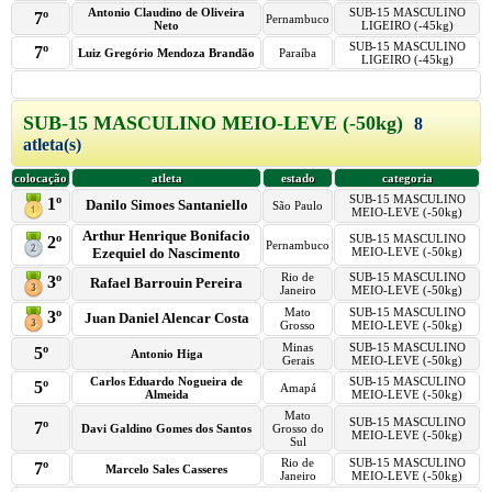
Antonio Claudino de Oliveira
SUB-15 MASCULINO
7º
Pernambuco
Neto
LIGEIRO (-45kg)
SUB-15 MASCULINO
7º
Luiz Gregório Mendoza Brandão
Paraíba
LIGEIRO (-45kg)
SUB-15 MASCULINO MEIO-LEVE (-50kg)
8
atleta(s)
colocação
atleta
estado
categoria
SUB-15 MASCULINO
1º
Danilo Simoes Santaniello
São Paulo
MEIO-LEVE (-50kg)
Arthur Henrique Bonifacio
SUB-15 MASCULINO
2º
Pernambuco
Ezequiel do Nascimento
MEIO-LEVE (-50kg)
Rio de
SUB-15 MASCULINO
3º
Rafael Barrouin Pereira
Janeiro
MEIO-LEVE (-50kg)
Mato
SUB-15 MASCULINO
3º
Juan Daniel Alencar Costa
Grosso
MEIO-LEVE (-50kg)
Minas
SUB-15 MASCULINO
5º
Antonio Higa
Gerais
MEIO-LEVE (-50kg)
Carlos Eduardo Nogueira de
SUB-15 MASCULINO
5º
Amapá
Almeida
MEIO-LEVE (-50kg)
Mato
SUB-15 MASCULINO
7º
Davi Galdino Gomes dos Santos
Grosso do
MEIO-LEVE (-50kg)
Sul
Rio de
SUB-15 MASCULINO
7º
Marcelo Sales Casseres
Janeiro
MEIO-LEVE (-50kg)