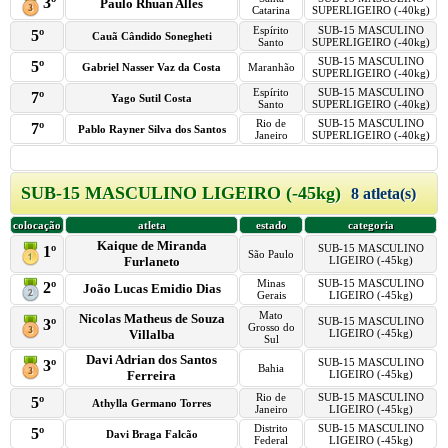
3º
Paulo Rhuan Alles
Catarina
SUPERLIGEIRO (-40kg)
Espírito
SUB-15 MASCULINO
5º
Cauã Cândido Sonegheti
Santo
SUPERLIGEIRO (-40kg)
SUB-15 MASCULINO
5º
Gabriel Nasser Vaz da Costa
Maranhão
SUPERLIGEIRO (-40kg)
Espírito
SUB-15 MASCULINO
7º
Yago Sutil Costa
Santo
SUPERLIGEIRO (-40kg)
Rio de
SUB-15 MASCULINO
7º
Pablo Rayner Silva dos Santos
Janeiro
SUPERLIGEIRO (-40kg)
SUB-15 MASCULINO LIGEIRO (-45kg)
8 atleta(s)
colocação
atleta
estado
categoria
Kaique de Miranda
SUB-15 MASCULINO
1º
São Paulo
Furlaneto
LIGEIRO (-45kg)
Minas
SUB-15 MASCULINO
2º
João Lucas Emidio Dias
Gerais
LIGEIRO (-45kg)
Mato
Nicolas Matheus de Souza
SUB-15 MASCULINO
3º
Grosso do
Villalba
LIGEIRO (-45kg)
Sul
Davi Adrian dos Santos
SUB-15 MASCULINO
3º
Bahia
Ferreira
LIGEIRO (-45kg)
Rio de
SUB-15 MASCULINO
5º
Athylla Germano Torres
Janeiro
LIGEIRO (-45kg)
Distrito
SUB-15 MASCULINO
5º
Davi Braga Falcão
Federal
LIGEIRO (-45kg)