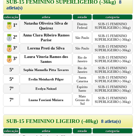
SUB-15 FEMININO SUPERLIGEIRO (-36kg)
8
atleta(s)
colocação
atleta
estado
categoria
Natasha Oliveira Silva de
Distrito
SUB-15 FEMININO
1º
Queiroz
Federal
SUPERLIGEIRO (-36kg)
Anna Clara Ribeiro Ramos
SUB-15 FEMININO
2º
São Paulo
Parise
SUPERLIGEIRO (-36kg)
SUB-15 FEMININO
3º
Lorena Proti da Silva
São Paulo
SUPERLIGEIRO (-36kg)
Laura Vitoria Ramos dos
Rio de
SUB-15 FEMININO
3º
Santos
Janeiro
SUPERLIGEIRO (-36kg)
Rio de
SUB-15 FEMININO
5º
Sophia Manuella Pitta Tavares
Janeiro
SUPERLIGEIRO (-36kg)
Santa
SUB-15 FEMININO
5º
Evelin Meinhardt Pilger
Catarina
SUPERLIGEIRO (-36kg)
Espírito
SUB-15 FEMININO
7º
Evelyn Neitzel
Santo
SUPERLIGEIRO (-36kg)
Mato
SUB-15 FEMININO
7º
Luana Fasciani Miziara
Grosso do
SUPERLIGEIRO (-36kg)
Sul
SUB-15 FEMININO LIGEIRO (-40kg)
8 atleta(s)
colocação
atleta
estado
categoria