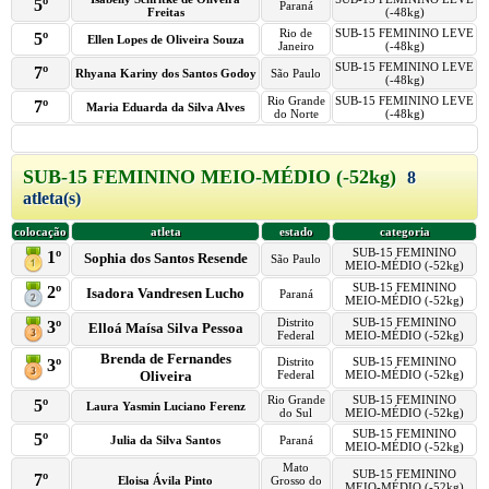
5º
Paraná
Freitas
(-48kg)
Rio de
SUB-15 FEMININO LEVE
5º
Ellen Lopes de Oliveira Souza
Janeiro
(-48kg)
SUB-15 FEMININO LEVE
7º
Rhyana Kariny dos Santos Godoy
São Paulo
(-48kg)
Rio Grande
SUB-15 FEMININO LEVE
7º
Maria Eduarda da Silva Alves
do Norte
(-48kg)
SUB-15 FEMININO MEIO-MÉDIO (-52kg)
8
atleta(s)
colocação
atleta
estado
categoria
SUB-15 FEMININO
1º
Sophia dos Santos Resende
São Paulo
MEIO-MÉDIO (-52kg)
SUB-15 FEMININO
2º
Isadora Vandresen Lucho
Paraná
MEIO-MÉDIO (-52kg)
Distrito
SUB-15 FEMININO
3º
Elloá Maísa Silva Pessoa
Federal
MEIO-MÉDIO (-52kg)
Brenda de Fernandes
Distrito
SUB-15 FEMININO
3º
Oliveira
Federal
MEIO-MÉDIO (-52kg)
Rio Grande
SUB-15 FEMININO
5º
Laura Yasmin Luciano Ferenz
do Sul
MEIO-MÉDIO (-52kg)
SUB-15 FEMININO
5º
Julia da Silva Santos
Paraná
MEIO-MÉDIO (-52kg)
Mato
SUB-15 FEMININO
7º
Eloisa Ávila Pinto
Grosso do
MEIO-MÉDIO (-52kg)