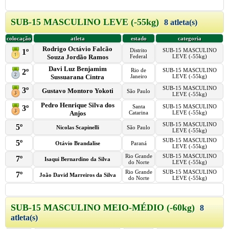
SUB-15 MASCULINO LEVE (-55kg)
8 atleta(s)
colocação
atleta
estado
categoria
Rodrigo Octávio Falcão
Distrito
SUB-15 MASCULINO
1º
Souza Jordão Ramos
Federal
LEVE (-55kg)
Davi Luz Benjamim
Rio de
SUB-15 MASCULINO
2º
Sussuarana Cintra
Janeiro
LEVE (-55kg)
SUB-15 MASCULINO
3º
Gustavo Montoro Yokoti
São Paulo
LEVE (-55kg)
Pedro Henrique Silva dos
Santa
SUB-15 MASCULINO
3º
Anjos
Catarina
LEVE (-55kg)
SUB-15 MASCULINO
5º
Nicolas Scapinelli
São Paulo
LEVE (-55kg)
SUB-15 MASCULINO
5º
Otávio Brandalise
Paraná
LEVE (-55kg)
Rio Grande
SUB-15 MASCULINO
7º
Isaqui Bernardino da Silva
do Norte
LEVE (-55kg)
Rio Grande
SUB-15 MASCULINO
7º
João David Marreiros da Silva
do Norte
LEVE (-55kg)
SUB-15 MASCULINO MEIO-MÉDIO (-60kg)
8
atleta(s)