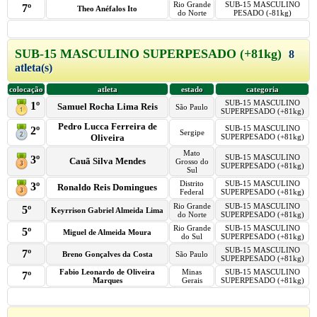
Rio Grande
SUB-15 MASCULINO
7º
Theo Anéfalos Ito
do Norte
PESADO (-81kg)
SUB-15 MASCULINO SUPERPESADO (+81kg)
8
atleta(s)
colocação
atleta
estado
categoria
SUB-15 MASCULINO
1º
Samuel Rocha Lima Reis
São Paulo
SUPERPESADO (+81kg)
Pedro Lucca Ferreira de
SUB-15 MASCULINO
2º
Sergipe
Oliveira
SUPERPESADO (+81kg)
Mato
SUB-15 MASCULINO
3º
Cauã Silva Mendes
Grosso do
SUPERPESADO (+81kg)
Sul
Distrito
SUB-15 MASCULINO
3º
Ronaldo Reis Domingues
Federal
SUPERPESADO (+81kg)
Rio Grande
SUB-15 MASCULINO
5º
Keyrrison Gabriel Almeida Lima
do Norte
SUPERPESADO (+81kg)
Rio Grande
SUB-15 MASCULINO
5º
Miguel de Almeida Moura
do Sul
SUPERPESADO (+81kg)
SUB-15 MASCULINO
7º
Breno Gonçalves da Costa
São Paulo
SUPERPESADO (+81kg)
Fabio Leonardo de Oliveira
Minas
SUB-15 MASCULINO
7º
Marques
Gerais
SUPERPESADO (+81kg)