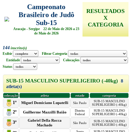
Campeonato
RESULTADOS
Brasileiro de Judô
X
Sub-15
CATEGORIA
Aracaju - Sergipe 22 de Maio de 2026 a 23
de Maio de 2026
144
inscrito(s)
Exibir
Filtrar Categoria
Entidade
Colocações
Status
SUB-15 MASCULINO SUPERLIGEIRO (-40kg)
8
atleta(s)
colocação
atleta
estado
categoria
SUB-15 MASCULINO
1º
Miguel Domiciano Lupatelli
São Paulo
SUPERLIGEIRO (-40kg)
Distrito
SUB-15 MASCULINO
2º
Guilherme Mazzilli Baião
Federal
SUPERLIGEIRO (-40kg)
Gabriel Della Rocca
SUB-15 MASCULINO
3º
São Paulo
Machado
SUPERLIGEIRO (-40kg)
Santa
SUB-15 MASCULINO