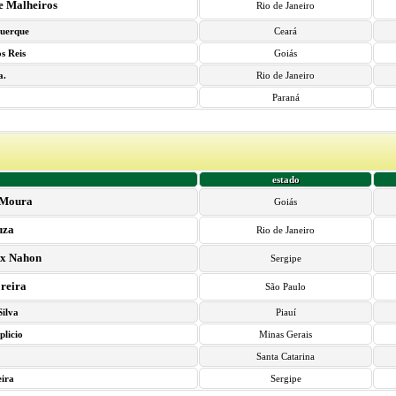
te Malheiros
Rio de Janeiro
querque
Ceará
s Reis
Goiás
a.
Rio de Janeiro
Paraná
estado
s Moura
Goiás
uza
Rio de Janeiro
ax Nahon
Sergipe
reira
São Paulo
Silva
Piauí
licio
Minas Gerais
Santa Catarina
eira
Sergipe