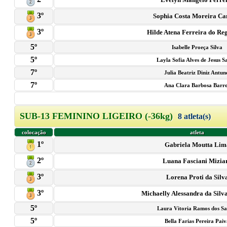
3º
Sophia Costa Moreira C
3º
Hilde Atena Ferreira do Reg
5º
Isabelle Proeça Silva
5º
Layla Sofia Alves de Jesus S
7º
Julia Beatriz Diniz Antun
7º
Ana Clara Barbosa Barr
SUB-13 FEMININO LIGEIRO (-36kg)
8 atleta(s)
colocação
atleta
1º
Gabriela Moutta Lim
2º
Luana Fasciani Mizia
3º
Lorena Proti da Silv
3º
Michaelly Alessandra da Silv
5º
Laura Vitoria Ramos dos Sa
5º
Bella Farias Pereira Pai