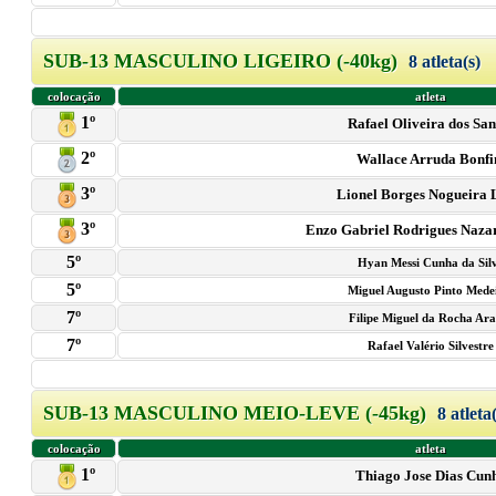
SUB-13 MASCULINO LIGEIRO (-40kg)
8 atleta(s)
colocação
atleta
1º
Rafael Oliveira dos San
2º
Wallace Arruda Bonf
3º
Lionel Borges Nogueira
3º
Enzo Gabriel Rodrigues Naza
5º
Hyan Messi Cunha da Sil
5º
Miguel Augusto Pinto Mede
7º
Filipe Miguel da Rocha Ar
7º
Rafael Valério Silvestre
SUB-13 MASCULINO MEIO-LEVE (-45kg)
8 atleta
colocação
atleta
1º
Thiago Jose Dias Cun