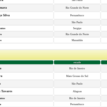
São Paulo
amara
Rio Grande do Norte
o Silva
Pernambuco
São Paulo
antos
Sergipe
es
Rio Grande do Norte
os
Maranhão
estado
a
Rio de Janeiro
ra
Mato Grosso do Sul
a
São Paulo
a Tavares
Alagoas
ntos
Rio de Janeiro
va
Pernambuco