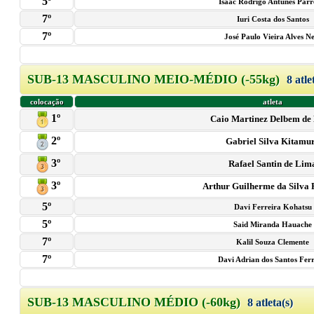
5º
Isaac Rodrigo Antunes Parr
7º
Iuri Costa dos Santos
7º
José Paulo Vieira Alves N
SUB-13 MASCULINO MEIO-MÉDIO (-55kg)
8 atle
colocação
atleta
1º
Caio Martinez Delbem de
2º
Gabriel Silva Kitamu
3º
Rafael Santin de Lim
3º
Arthur Guilherme da Silva 
5º
Davi Ferreira Kohatsu
5º
Said Miranda Hauache
7º
Kalil Souza Clemente
7º
Davi Adrian dos Santos Ferr
SUB-13 MASCULINO MÉDIO (-60kg)
8 atleta(s)