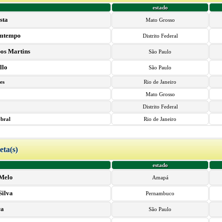
estado
sta
Mato Grosso
omtempo
Distrito Federal
os Martins
São Paulo
llo
São Paulo
es
Rio de Janeiro
a
Mato Grosso
Distrito Federal
bral
Rio de Janeiro
leta(s)
estado
 Melo
Amapá
Silva
Pernambuco
ra
São Paulo