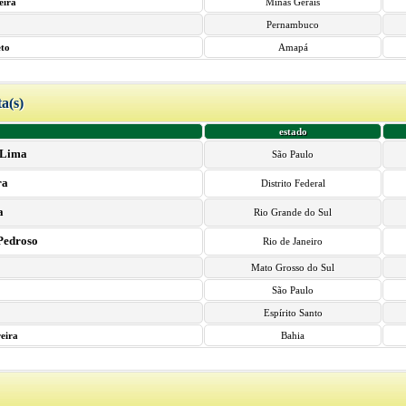
eira
Minas Gerais
Pernambuco
eto
Amapá
ta(s)
estado
 Lima
São Paulo
ra
Distrito Federal
a
Rio Grande do Sul
Pedroso
Rio de Janeiro
Mato Grosso do Sul
São Paulo
Espírito Santo
eira
Bahia