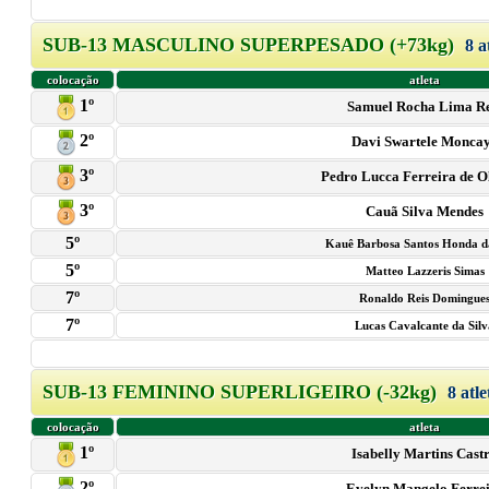
SUB-13 MASCULINO SUPERPESADO (+73kg)
8 a
colocação
atleta
1º
Samuel Rocha Lima Re
2º
Davi Swartele Monca
3º
Pedro Lucca Ferreira de O
3º
Cauã Silva Mendes
5º
Kauê Barbosa Santos Honda d
5º
Matteo Lazzeris Simas
7º
Ronaldo Reis Domingue
7º
Lucas Cavalcante da Sil
SUB-13 FEMININO SUPERLIGEIRO (-32kg)
8 atle
colocação
atleta
1º
Isabelly Martins Cast
2º
Evelyn Mangelo Ferre