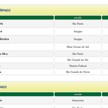
tleta(s)
estado
is
São Paulo
yo
Sergipe
liveira
Sergipe
Mato Grosso do Sul
a Silva
São Paulo
Rio Grande do Sul
s
Distrito Federal
va
Rio Grande do Norte
ta(s)
estado
ro
Amazonas
ira