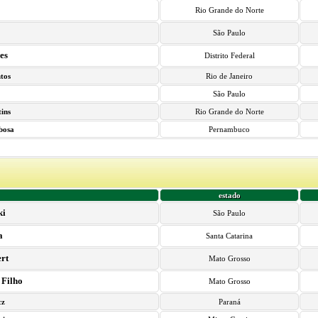
Rio Grande do Norte
São Paulo
es
Distrito Federal
tos
Rio de Janeiro
São Paulo
ins
Rio Grande do Norte
bosa
Pernambuco
estado
ki
São Paulo
a
Santa Catarina
rt
Mato Grosso
 Filho
Mato Grosso
cz
Paraná