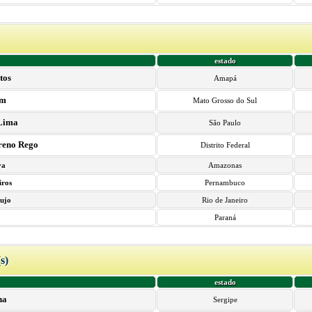
estado
tos
Amapá
im
Mato Grosso do Sul
 Lima
São Paulo
reno Rego
Distrito Federal
va
Amazonas
iros
Pernambuco
aujo
Rio de Janeiro
Paraná
(s)
estado
ha
Sergipe