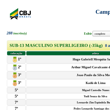
Campe
288
inscrito(s)
Exibir
SUB-13 MASCULINO SUPERLIGEIRO (-35kg)
8 a
colocação
atleta
1º
Hugo Gabriell Mesquita S
2º
Arthur Miguel Cavalcante d
3º
Joao Paulo da Silva M
3º
Kadú de Lima
5º
Miguel Custodio Nunes
5º
Yudi Souza da Silva
7º
Leonardo Zim Espindola B
7º
Pedro Leonardo Santiago dos 