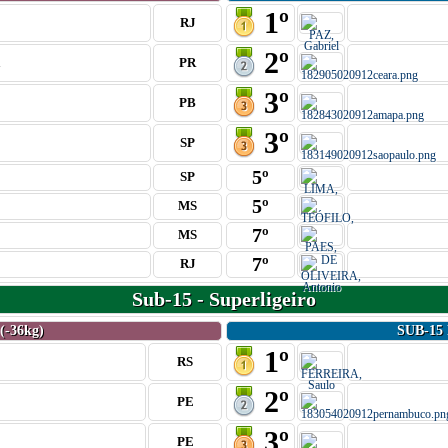
1º
RJ
2º
a
PR
3º
PB
3º
SP
5º
SP
5º
MS
7º
MS
7º
RJ
Sub-15 - Superligeiro
-36kg)
SUB-15
1º
RS
2º
PE
3º
PE