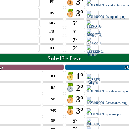
3º
PI
3º
RS
5º
MG
5º
PR
7º
SP
7º
RJ
Sub-13 - Leve
g)
SU
1º
RJ
2º
RS
3º
SP
3º
MS
5º
SP
MS