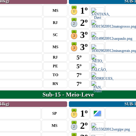
40kg)
SUB-
1º
MS
2º
RJ
3º
SC
3º
MS
5º
RJ
5º
PE
7º
TO
7º
RN
Sub-15 - Meio-Leve
44kg)
SUB-
1º
SP
2º
MS