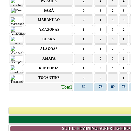
PARAÍBA
2
4
1
4
PARÁ
0
3
2
3
MARANHÃO
2
1
4
3
AMAZONAS
1
3
3
2
CEARÁ
1
2
3
1
ALAGOAS
1
1
2
2
AMAPÁ
2
0
3
2
RONDÔNIA
1
0
1
1
TOCANTINS
0
0
1
1
Total
62
76
80
76
SUB-13 FEMININO SUPERLIGEIRO (