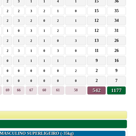
15
36
2
3
1
1
4
1
15
35
2
2
3
2
1
0
12
34
2
3
2
0
2
1
12
31
1
0
3
1
2
1
13
26
2
1
2
1
0
3
11
26
2
3
1
0
3
0
9
16
0
1
1
1
1
1
2
9
0
0
0
0
0
2
2
7
0
0
0
0
0
0
542
1177
69
66
67
60
61
58
 MASCULINO SUPERLIGEIRO (-35kg)