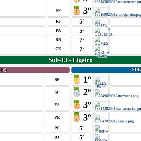
3º
SP
5º
RJ
5º
PA
7º
RN
7º
CE
Sub-13 - Ligeiro
kg)
SUB
1º
SP
2º
SP
3º
ES
3º
PR
5º
PE
5º
RJ