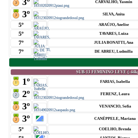
3º
CARVALHO, Yasmin
3º
SILVA, Anita
5º
ARAÚJO, Anelise
5º
TAVARES, Luiza
7º
JULIA BONATTI, Ana
7º
DE ABREU, Ludmilla
SUB-13 FEMININO LEVE (-44k
1º
FARIAS, Isabella
2º
FERENZ, Laura
3º
VENANCIO, Sofia
3º
CANÉPPELE, Mariana
5º
COELHO, Brenda
SANTOS, Bianca