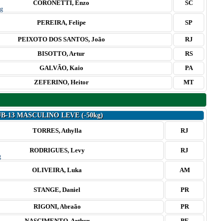
CORONETTI, Enzo
SC
PEREIRA, Felipe
SP
PEIXOTO DOS SANTOS, João
RJ
BISOTTO, Artur
RS
GALVÃO, Kaio
PA
ZEFERINO, Heitor
MT
B-13 MASCULINO LEVE (-50kg)
TORRES, Athylla
RJ
RODRIGUES, Levy
RJ
OLIVEIRA, Luka
AM
STANGE, Daniel
PR
RIGONI, Abraão
PR
NASCIMENTO, Arthur
PE