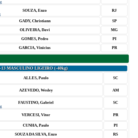
SOUZA, Enzo
RJ
GADY, Christiann
SP
OLIVEIRA, Davi
MG
GOMES, Pedro
PI
GARCIA, Vinicius
PR
-13 MASCULINO LIGEIRO (-40kg)
ALLES, Paulo
SC
AZEVEDO, Wesley
AM
FAUSTINO, Gabriel
SC
VERCESI, Vitor
PR
CUNHA, Paulo
PI
SOUZA DA SILVA, Enzo
RS