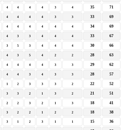
35
71
4
4
4
4
3
4
33
69
4
4
4
4
3
3
34
69
4
4
4
4
4
4
33
67
4
3
3
4
4
4
30
66
3
5
3
4
4
4
28
63
4
3
5
4
2
2
29
62
4
4
4
4
3
3
28
57
4
4
3
4
3
3
22
52
1
2
3
3
3
2
21
51
3
3
2
1
3
2
18
41
2
2
3
2
1
3
18
38
3
2
2
1
2
2
15
36
3
1
2
3
1
1