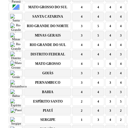
MATO GROSSO DO SUL
4
4
4
4
SANTA CATARINA
4
4
4
4
RIO GRANDE DO NORTE
3
5
4
4
MINAS GERAIS
3
5
4
3
RIO GRANDE DO SUL
4
4
4
4
DISTRITO FEDERAL
4
4
4
3
MATO GROSSO
4
1
6
4
GOIÁS
3
3
2
4
PERNAMBUCO
3
4
3
4
BAHIA
4
4
3
3
ESPÍRITO SANTO
2
4
3
5
PIAUÍ
2
4
3
2
SERGIPE
1
3
4
2