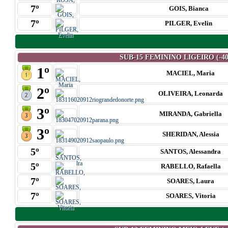
7º
GOIS, Bianca
7º
PILGER, Evelin
SUB-15 FEMININO LIGEIRO (-40
1º
MACIEL, Maria
2º
OLIVEIRA, Leonarda
3º
MIRANDA, Gabriella
3º
SHERIDAN, Alessia
5º
SANTOS, Alessandra
5º
RABELLO, Rafaella
7º
SOARES, Laura
7º
SOARES, Vitoria