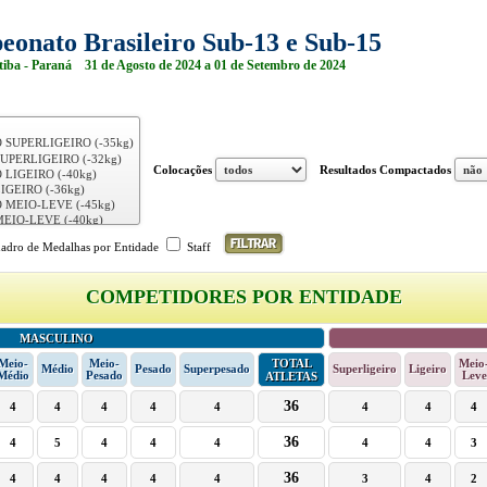
onato Brasileiro Sub-13 e Sub-15
tiba - Paraná 31 de Agosto de 2024 a 01 de Setembro de 2024
Colocações
Resultados Compactados
dro de Medalhas por Entidade
Staff
COMPETIDORES POR ENTIDADE
MASCULINO
Meio-
Meio-
TOTAL
Meio
Médio
Pesado
Superpesado
Superligeiro
Ligeiro
Médio
Pesado
Leve
ATLETAS
36
4
4
4
4
4
4
4
4
36
4
5
4
4
4
4
4
3
36
4
4
4
4
4
3
4
2