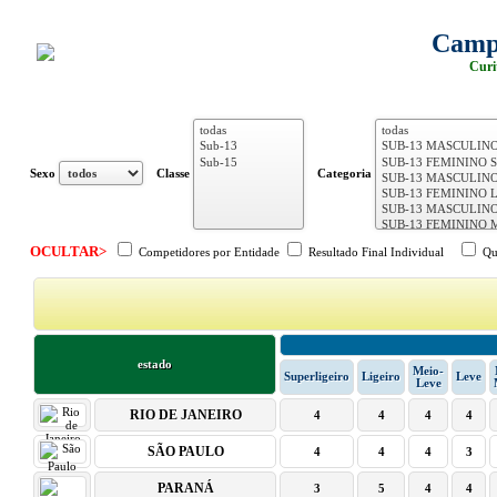
Campe
Curi
Sexo
Classe
Categoria
OCULTAR>
Competidores por Entidade
Resultado Final Individual
Qua
estado
Meio-
Superligeiro
Ligeiro
Leve
Leve
RIO DE JANEIRO
4
4
4
4
SÃO PAULO
4
4
4
3
PARANÁ
3
5
4
4