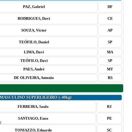
PAZ, Gabriel
DF
RODRIGUES, Davi
CE
SOUZA, Victor
AP
TEÓFILO, Daniel
SP
LIMA, Davi
MA
TEÓFILO, Davi
SP
PAES, André
MT
DE OLIVEIRA, Antonio
RS
 MASCULINO SUPERLIGEIRO (-40kg)
FERREIRA, Saulo
RJ
SANTIAGO, Enzo
PE
TONIAZZO, Eduardo
SC