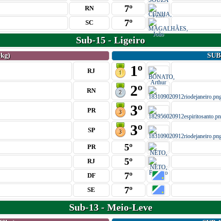
7º
RN
7º
SC
Sub-15 - Ligeiro
kg)
SUB
1º
RJ
2º
RN
3º
PR
3º
SP
5º
PR
5º
RJ
7º
DF
7º
SE
Sub-13 - Meio-Leve