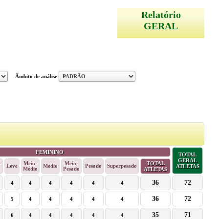
Relatório
GERAL
Âmbito de análise
FEMININO
TOTAL
GERAL
-
Meio-
Meio-
TOTAL
Leve
Médio
Pesado
Superpesado
ATLETAS
Médio
Pesado
ATLETAS
36
72
4
4
4
4
4
4
36
72
5
4
4
4
4
4
35
71
6
4
4
4
4
4