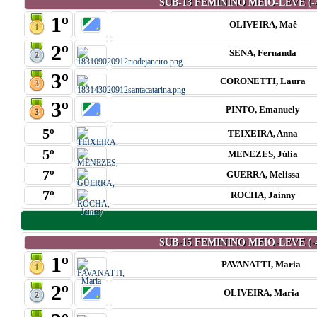
SUB-13 FEMININO MEIO-LEVE (-
1º
OLIVEIRA, Maê
2º
SENA, Fernanda
3º
CORONETTI, Laura
3º
PINTO, Emanuely
5º
TEIXEIRA, Anna
5º
MENEZES, Júlia
7º
GUERRA, Melissa
7º
ROCHA, Jainny
SUB-15 FEMININO MEIO-LEVE (-
1º
PAVANATTI, Maria
2º
OLIVEIRA, Maria