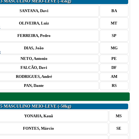
13 MASCULINO MEIO-LEVE (-45kg)
SANTANA, Davi
BA
OLIVEIRA, Luiz
MT
FERREIRA, Pedro
SP
DIAS, João
MG
NETO, Antonio
PE
FALCÃO, Davi
DF
RODRIGUES, André
AM
PAN, Dante
RS
15 MASCULINO MEIO-LEVE (-50kg)
YONAHA, Kauã
MS
FONTES, Márcio
SE