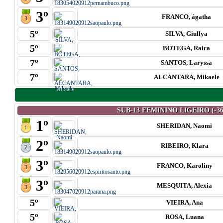
3º
FRANCO, ágatha
5º
SILVA, Giullya
5º
BOTEGA, Raira
7º
SANTOS, Laryssa
7º
ALCANTARA, Mikaele
SUB-13 FEMININO LIGEIRO (-36
1º
SHERIDAN, Naomi
2º
RIBEIRO, Klara
3º
FRANCO, Karoliny
3º
MESQUITA, Alexia
5º
VIEIRA, Ana
5º
ROSA, Luana