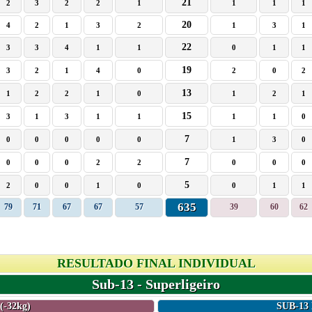
21
2
3
2
2
1
1
1
1
20
4
2
1
3
2
1
3
1
22
3
3
4
1
1
0
1
1
19
3
2
1
4
0
2
0
2
13
1
2
2
1
0
1
2
1
15
3
1
3
1
1
1
1
0
7
0
0
0
0
0
1
3
0
7
0
0
0
2
2
0
0
0
5
2
0
0
1
0
0
1
1
635
79
71
67
67
57
39
60
62
RESULTADO FINAL INDIVIDUAL
Sub-13 - Superligeiro
-32kg)
SUB-13