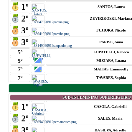
1º
SANTOS, Laura
2º
ZEVIRIKOSKI, Marian
3º
FUJIOKA, Nicole
3º
PARISE, Anna
5º
LUPATELLI, Rebeca
5º
MIZIARA, Luana
7º
MATIAS, Emanuelly
7º
TAVARES, Sophia
SUB-15 FEMININO SUPERLIGEIRO (
1º
CASOLA, Gabrielli
2º
SALES, Maria
3º
DA SILVA, Adrielle