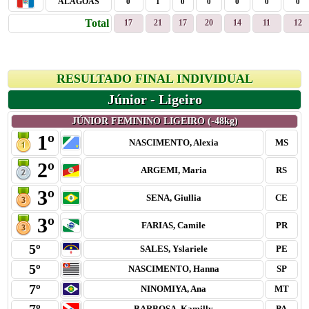
ALAGOAS
0
1
0
0
0
0
0
Total
17
21
17
20
14
11
12
RESULTADO FINAL INDIVIDUAL
Júnior - Ligeiro
JÚNIOR FEMININO LIGEIRO (-48kg)
1º
NASCIMENTO, Alexia
MS
2º
ARGEMI, Maria
RS
3º
SENA, Giullia
CE
3º
FARIAS, Camile
PR
5º
SALES, Yslariele
PE
5º
NASCIMENTO, Hanna
SP
7º
NINOMIYA, Ana
MT
BARBOSA, Kamilly
PA