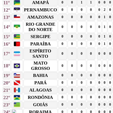
11º
AMAPÁ
0
0
1
1
0
0
0
12º
PERNAMBUCO
0
0
0
0
0
2
0
13º
AMAZONAS
0
0
0
0
0
1
0
RIO GRANDE
14º
0
0
0
0
0
1
0
DO NORTE
15º
SERGIPE
0
0
0
0
0
1
0
16º
PARAÍBA
0
0
0
0
0
1
0
ESPÍRITO
17º
0
0
0
0
0
0
0
SANTO
MATO
18º
0
0
0
0
0
0
0
GROSSO
19º
BAHIA
0
0
0
0
0
0
0
20º
PARÁ
0
0
0
0
0
0
0
21º
ALAGOAS
0
0
0
0
0
0
0
22º
RONDÔNIA
0
0
0
0
0
0
0
23º
GOIÁS
0
0
0
0
0
0
0
24º
RORAIMA
0
0
0
0
0
0
0