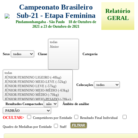
Campeonato Brasileiro
Relatório
Sub-21 - Etapa Feminina
GERAL
Pindamonhangaba - São Paulo 18 de Outubro de
2021 a 23 de Outubro de 2021
Sexo
Classe
Categoria
Colocações
Resultados Compactados
Âmbito de análise
OCULTAR>
Competidores por Entidade
Resultado Final Individual
Quadro de Medalhas por Entidade
Staff