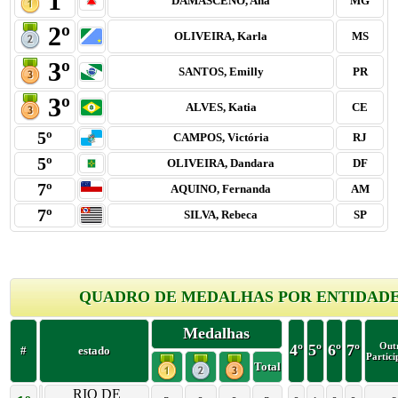
1º
DAMASCENO, Ana
MG
2º
OLIVEIRA, Karla
MS
3º
SANTOS, Emilly
PR
3º
ALVES, Katia
CE
5º
CAMPOS, Victória
RJ
5º
OLIVEIRA, Dandara
DF
7º
AQUINO, Fernanda
AM
7º
SILVA, Rebeca
SP
QUADRO DE MEDALHAS POR ENTIDAD
Medalhas
Out
4º
5º
6º
7º
#
estado
Partici
Total
RIO DE