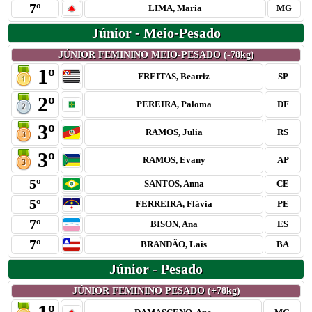
7º
LIMA, Maria
MG
Júnior - Meio-Pesado
JÚNIOR FEMININO MEIO-PESADO (-78kg)
1º
FREITAS, Beatriz
SP
2º
PEREIRA, Paloma
DF
3º
RAMOS, Julia
RS
3º
RAMOS, Evany
AP
5º
SANTOS, Anna
CE
5º
FERREIRA, Flávia
PE
7º
BISON, Ana
ES
7º
BRANDÃO, Lais
BA
Júnior - Pesado
JÚNIOR FEMININO PESADO (+78kg)