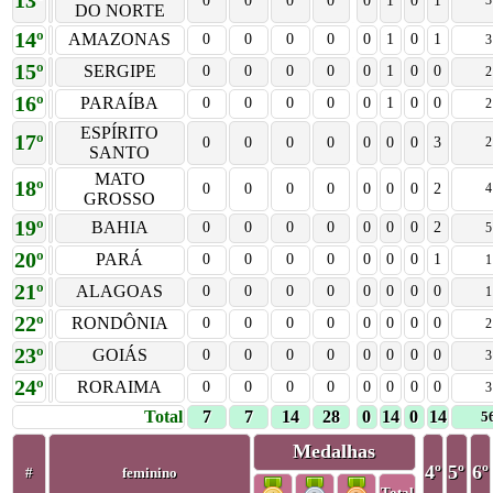
13º
0
0
0
0
0
1
0
1
3
DO NORTE
14º
AMAZONAS
0
0
0
0
0
1
0
1
3
15º
SERGIPE
0
0
0
0
0
1
0
0
2
16º
PARAÍBA
0
0
0
0
0
1
0
0
2
ESPÍRITO
17º
0
0
0
0
0
0
0
3
2
SANTO
MATO
18º
0
0
0
0
0
0
0
2
4
GROSSO
19º
BAHIA
0
0
0
0
0
0
0
2
5
20º
PARÁ
0
0
0
0
0
0
0
1
1
21º
ALAGOAS
0
0
0
0
0
0
0
0
1
22º
RONDÔNIA
0
0
0
0
0
0
0
0
2
23º
GOIÁS
0
0
0
0
0
0
0
0
3
24º
RORAIMA
0
0
0
0
0
0
0
0
3
Total
7
7
14
28
0
14
0
14
5
Medalhas
4º
5º
6º
#
feminino
Total