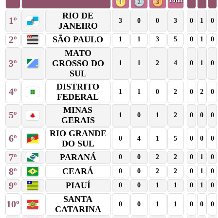
RIO DE
1º
3
0
0
3
0
1
0
JANEIRO
2º
SÃO PAULO
1
1
3
5
0
1
0
MATO
3º
GROSSO DO
1
1
2
4
0
1
0
SUL
DISTRITO
4º
1
1
0
2
0
2
0
FEDERAL
MINAS
5º
1
0
1
2
0
0
0
GERAIS
RIO GRANDE
6º
0
4
1
5
0
0
0
DO SUL
7º
PARANÁ
0
0
2
2
0
1
0
8º
CEARÁ
0
0
2
2
0
1
0
9º
PIAUÍ
0
0
1
1
0
1
0
SANTA
10º
0
0
1
1
0
0
0
CATARINA