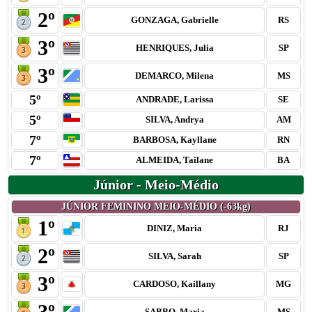
2º
GONZAGA, Gabrielle
RS
3º
HENRIQUES, Julia
SP
3º
DEMARCO, Milena
MS
5º
ANDRADE, Larissa
SE
5º
SILVA, Andrya
AM
7º
BARBOSA, Kayllane
RN
7º
ALMEIDA, Tailane
BA
Júnior - Meio-Médio
JÚNIOR FEMININO MEIO-MÉDIO (-63kg)
1º
DINIZ, Maria
RJ
2º
SILVA, Sarah
SP
3º
CARDOSO, Kaillany
MG
3º
SABBO, Maria
MS