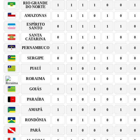
RIO GRANDE
1
1
1
1
0
0
1
DO NORTE
AMAZONAS
1
1
1
0
1
0
1
ESPÍRITO
0
1
1
1
1
1
0
SANTO
SANTA
0
1
1
1
1
0
0
CATARINA
PERNAMBUCO
1
1
0
1
0
1
0
SERGIPE
0
0
1
1
1
0
0
PIAUÍ
1
1
0
1
0
0
0
RORAIMA
0
1
1
1
0
0
0
GOIÁS
0
1
1
1
0
0
0
PARAÍBA
1
1
0
1
0
0
0
AMAPÁ
1
1
0
0
0
1
0
RONDÔNIA
0
0
1
1
0
0
0
PARÁ
1
1
0
0
0
0
0