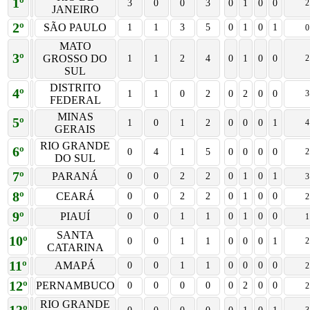
1º
3
0
0
3
0
1
0
0
2
JANEIRO
2º
SÃO PAULO
1
1
3
5
0
1
0
1
0
MATO
3º
GROSSO DO
1
1
2
4
0
1
0
0
2
SUL
DISTRITO
4º
1
1
0
2
0
2
0
0
3
FEDERAL
MINAS
5º
1
0
1
2
0
0
0
1
4
GERAIS
RIO GRANDE
6º
0
4
1
5
0
0
0
0
2
DO SUL
7º
PARANÁ
0
0
2
2
0
1
0
1
3
8º
CEARÁ
0
0
2
2
0
1
0
0
2
9º
PIAUÍ
0
0
1
1
0
1
0
0
1
SANTA
10º
0
0
1
1
0
0
0
1
2
CATARINA
11º
AMAPÁ
0
0
1
1
0
0
0
0
2
12º
PERNAMBUCO
0
0
0
0
0
2
0
0
2
RIO GRANDE