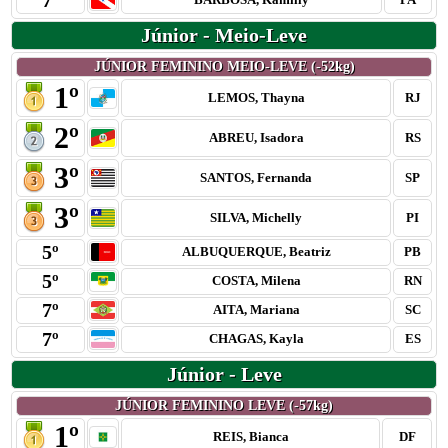
7º
Júnior - Meio-Leve
JÚNIOR FEMININO MEIO-LEVE (-52kg)
1º
LEMOS, Thayna
RJ
2º
ABREU, Isadora
RS
3º
SANTOS, Fernanda
SP
3º
SILVA, Michelly
PI
5º
ALBUQUERQUE, Beatriz
PB
5º
COSTA, Milena
RN
7º
AITA, Mariana
SC
7º
CHAGAS, Kayla
ES
Júnior - Leve
JÚNIOR FEMININO LEVE (-57kg)
1º
REIS, Bianca
DF