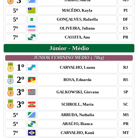
5º
MACÊDO, Kayla
PI
5º
GONÇALVES, Rafaella
DF
7º
OLIVEIRA, Juliana
ES
7º
CASSITA, Ana
PR
Júnior - Médio
JÚNIOR FEMININO MÉDIO (-70kg)
1º
CARVALHO, Luana
RJ
2º
ROSA, Eduarda
RS
3º
GALKOWSKI, Giovana
SP
3º
SCHROLL, Maria
SC
5º
ARRUDA, Nathalia
MS
5º
ARAÚJO, Bianca
PR
7º
CARVALHO, Kanã
MT