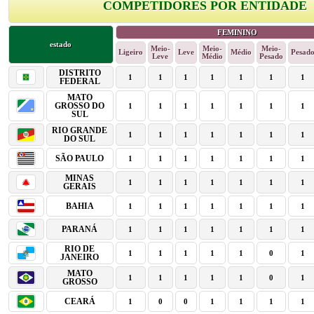
COMPETIDORES POR ENTIDADE
FEMININO
estado
Meio-
Meio-
Meio-
Ligeiro
Leve
Médio
Pesad
Leve
Médio
Pesado
DISTRITO
1
1
1
1
1
1
1
FEDERAL
MATO
GROSSO DO
1
1
1
1
1
1
1
SUL
RIO GRANDE
1
1
1
1
1
1
1
DO SUL
SÃO PAULO
1
1
1
1
1
1
1
MINAS
1
1
1
1
1
1
1
GERAIS
BAHIA
1
1
1
1
1
1
1
PARANÁ
1
1
1
1
1
1
1
RIO DE
1
1
1
1
1
0
1
JANEIRO
MATO
1
1
1
1
1
0
1
GROSSO
CEARÁ
1
0
0
1
1
1
1