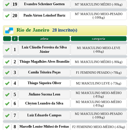
19
Evandro Schreiner Goetten
M7 MASCULINO MÉDIO (-90kg)
M7 MASCULINO MEIO-PESADO
20
Paulo Airton Leindorf Bartz
(-100kg)
Rio de Janeiro
28 inscrito(s)
#
atleta
categoria
Luiz Cláudio Ferreira da Silva
M1 MASCULINO MEIO-LEVE
1
Júnior
(-66kg)
2
Thiago Magalhães Alves Brandão
M1 MASCULINO MÉDIO (-90kg)
3
Camila Teixeira Poças
F1 FEMININO PESADO (+78kg)
4
Thiago Siqueira Oliver
M2 MASCULINO LEVE (-73kg)
M2 MASCULINO MEIO-MÉDIO
5
Jiuliano Sucena Leon
(-81kg)
M2 MASCULINO MEIO-MÉDIO
6
Cleyton Leandro da Silva
(-81kg)
M2 MASCULINO MEIO-PESADO
7
Luiz Eduardo Campos
(-100kg)
8
Marcelle Louise Midosi de Freitas
F2 FEMININO MEIO-MÉDIO (-63kg)