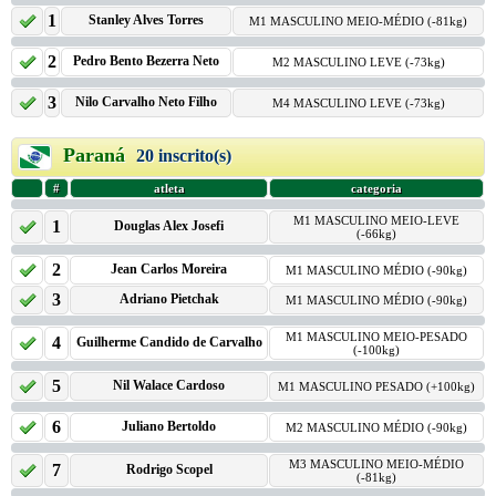
1
Stanley Alves Torres
M1 MASCULINO MEIO-MÉDIO (-81kg)
2
Pedro Bento Bezerra Neto
M2 MASCULINO LEVE (-73kg)
3
Nilo Carvalho Neto Filho
M4 MASCULINO LEVE (-73kg)
Paraná
20 inscrito(s)
#
atleta
categoria
M1 MASCULINO MEIO-LEVE
1
Douglas Alex Josefi
(-66kg)
2
Jean Carlos Moreira
M1 MASCULINO MÉDIO (-90kg)
3
Adriano Pietchak
M1 MASCULINO MÉDIO (-90kg)
M1 MASCULINO MEIO-PESADO
4
Guilherme Candido de Carvalho
(-100kg)
5
Nil Walace Cardoso
M1 MASCULINO PESADO (+100kg)
6
Juliano Bertoldo
M2 MASCULINO MÉDIO (-90kg)
M3 MASCULINO MEIO-MÉDIO
7
Rodrigo Scopel
(-81kg)