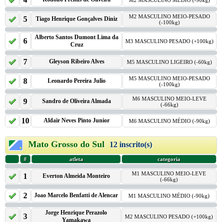
M2 MASCULINO MÉDIO (-90kg)
M2 MASCULINO MEIO-PESADO
5
Tiago Henrique Gonçalves Diniz
(-100kg)
Alberto Santos Dumont Lima da
6
M3 MASCULINO PESADO (+100kg)
Cruz
7
Gleyson Ribeiro Alves
M5 MASCULINO LIGEIRO (-60kg)
M5 MASCULINO MEIO-PESADO
8
Leonardo Pereira Julio
(-100kg)
M6 MASCULINO MEIO-LEVE
9
Sandro de Oliveira Almada
(-66kg)
10
Aldair Neves Pinto Junior
M6 MASCULINO MÉDIO (-90kg)
Mato Grosso do Sul
12 inscrito(s)
#
atleta
categoria
M1 MASCULINO MEIO-LEVE
1
Everton Almeida Monteiro
(-66kg)
2
Joao Marcelo Benfatti de Alencar
M1 MASCULINO MÉDIO (-90kg)
Jorge Henrique Perazolo
3
M2 MASCULINO PESADO (+100kg)
Yamakawa