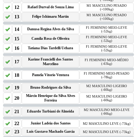
M1 MASCULINO PESADO
12
Rafael Durval de Souza Lima
(+100kg)
M1 MASCULINO PESADO
13
Felipe Ishimaru Martin
(+100kg)
F1 FEMININO MEIO-LEVE
14
Danusa Regina Alves da Silva
(-52kg)
F1 FEMININO MEIO-LEVE
15
Camila Rosa de Oliveira
(-52kg)
F1 FEMININO MEIO-LEVE
16
Tatiana Dias Tardelli Uehara
(-52kg)
Karime Francielli dos Santos
F1 FEMININO MEIO-MÉDIO
17
Marcelino
(-63kg)
F1 FEMININO MEIO-PESADO
18
Pamela Vitorio Ventura
(-78kg)
M2 MASCULINO LIGEIRO
19
Bruno Rodrigues da Silva
(-60kg)
Márcio Henrique da Silva Alves
M2 MASCULINO LIGEIRO
20
Ferreira
(-60kg)
M2 MASCULINO MEIO-LEVE
21
Eduardo Turbiani de Almeida
(-66kg)
22
Junior Ladeia dos Santos
M2 MASCULINO LEVE (-73kg)
23
Luís Gustavo Machado Garcia
M2 MASCULINO LEVE (-73kg)