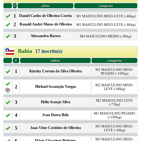
#
atleta
categoria
1
Daniel Carlos de Oliveira Corrêa
M1 MASCULINO MEIO-LEVE (-66kg)
2
Ronald André Matos de Oliveira
M1 MASCULINO MEIO-LEVE (-66kg)
3
Alessandro Barros
M4 MASCULINO MÉDIO (-90kg)
Bahia
17 inscrito(s)
#
atleta
categoria
M1 MASCULINO MEIO-
1
Kinsley Correia da Silva Oliveira
PESADO (-100kg)
M2 MASCULINO MEIO-
2
Michael Assunção Vargas
LEVE (-66kg)
M2 MASCULINO LEVE
3
Helio Araujo Silva
(-73kg)
M2 MASCULINO PESADO
4
Ivan Dutra Belo
(+100kg)
M3 MASCULINO MEIO-
5
Joao Vitor Cordeiro de Oliveira
LEVE (-66kg)
M3 MASCULINO MEIO-
6
Flávio Chastinet Pinheiro