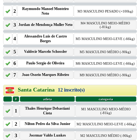
Raymundo Manoel Monteiro
2
M3 MASCULINO PESADO (+100kg)
Neto
M4 MASCULINO MEIO-MÉDIO
3
Jordan de Mendonça Muller Neto
(-81kg)
Alessandro Luis de Castro
4
M5 MASCULINO MEIO-LEVE (-66kg)
Borges
5
Valdecir Marcelo Schossler
M5 MASCULINO MÉDIO (-90kg)
6
Paulo Sergio de Oliveira
M6 MASCULINO MEIO-LEVE (-66kg)
7
Joao Osorio Marques Ribeiro
M9 MASCULINO MÉDIO (-90kg)
Santa Catarina
12 inscrito(s)
#
atleta
categoria
Thales Henrique Debastiani
M1 MASCULINO MEIO-MÉDIO
1
Ciota
(-81kg)
2
Nilton Pedro da Silva Junior
M2 MASCULINO MEIO-LEVE (-66kg)
3
Jocemar Valdo Lunkes
M2 MASCULINO MÉDIO (-90kg)