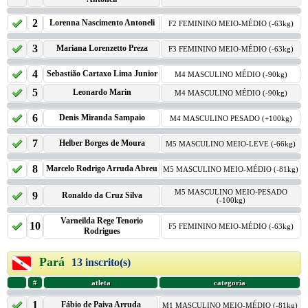
2
Lorenna Nascimento Antoneli
F2 FEMININO MEIO-MÉDIO (-63kg)
3
Mariana Lorenzetto Preza
F3 FEMININO MEIO-MÉDIO (-63kg)
4
Sebastião Cartaxo Lima Junior
M4 MASCULINO MÉDIO (-90kg)
5
Leonardo Marin
M4 MASCULINO MÉDIO (-90kg)
6
Denis Miranda Sampaio
M4 MASCULINO PESADO (+100kg)
7
Helber Borges de Moura
M5 MASCULINO MEIO-LEVE (-66kg)
8
Marcelo Rodrigo Arruda Abreu
M5 MASCULINO MEIO-MÉDIO (-81kg)
M5 MASCULINO MEIO-PESADO
9
Ronaldo da Cruz Silva
(-100kg)
Varneilda Rege Tenorio
10
F5 FEMININO MEIO-MÉDIO (-63kg)
Rodrigues
Pará
13 inscrito(s)
#
atleta
categoria
1
Fábio de Paiva Arruda
M1 MASCULINO MEIO-MÉDIO (-81kg)