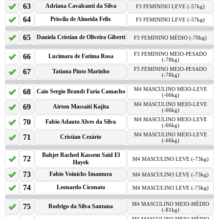
63
Adriana Cavalcanti da Silva
F3 FEMININO LEVE (-57kg)
64
Priscila de Almeida Felix
F3 FEMININO LEVE (-57kg)
65
Daniela Cristian de Oliveira Giberti
F3 FEMININO MÉDIO (-70kg)
F3 FEMININO MEIO-PESADO
66
Lucimara de Fatima Rosa
(-78kg)
F3 FEMININO MEIO-PESADO
67
Tatiana Pinto Marinho
(-78kg)
M4 MASCULINO MEIO-LEVE
68
Caio Sergio Brandt Faria Camacho
(-66kg)
M4 MASCULINO MEIO-LEVE
69
Airton Massaiti Kajita
(-66kg)
M4 MASCULINO MEIO-LEVE
70
Fabio Adauto Alves da Silva
(-66kg)
M4 MASCULINO MEIO-LEVE
71
Cristian Cezário
(-66kg)
Bahjet Rached Kassem Said El
72
M4 MASCULINO LEVE (-73kg)
Hayek
73
Fabio Voinichs Imamura
M4 MASCULINO LEVE (-73kg)
74
Leonardo Ciconato
M4 MASCULINO LEVE (-73kg)
M4 MASCULINO MEIO-MÉDIO
75
Rodrigo da Silva Santana
(-81kg)