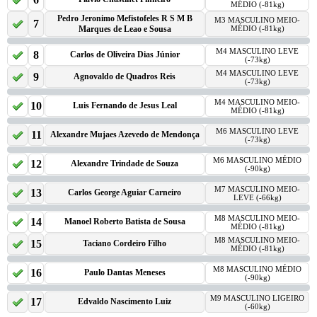
MÉDIO (-81kg)
Pedro Jeronimo Mefistofeles R S M B
M3 MASCULINO MEIO-
7
Marques de Leao e Sousa
MÉDIO (-81kg)
M4 MASCULINO LEVE
8
Carlos de Oliveira Dias Júnior
(-73kg)
M4 MASCULINO LEVE
9
Agnovaldo de Quadros Reis
(-73kg)
M4 MASCULINO MEIO-
10
Luis Fernando de Jesus Leal
MÉDIO (-81kg)
M6 MASCULINO LEVE
11
Alexandre Mujaes Azevedo de Mendonça
(-73kg)
M6 MASCULINO MÉDIO
12
Alexandre Trindade de Souza
(-90kg)
M7 MASCULINO MEIO-
13
Carlos George Aguiar Carneiro
LEVE (-66kg)
M8 MASCULINO MEIO-
14
Manoel Roberto Batista de Sousa
MÉDIO (-81kg)
M8 MASCULINO MEIO-
15
Taciano Cordeiro Filho
MÉDIO (-81kg)
M8 MASCULINO MÉDIO
16
Paulo Dantas Meneses
(-90kg)
M9 MASCULINO LIGEIRO
17
Edvaldo Nascimento Luiz
(-60kg)