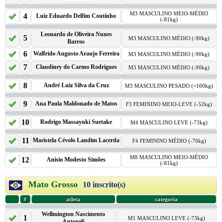
M3 MASCULINO MEIO-MÉDIO
4
Luiz Eduardo Delfim Coutinho
(-81kg)
Leonardo de Oliveira Nunes
5
M3 MASCULINO MÉDIO (-90kg)
Barros
6
Walfrido Augusto Araujo Ferreira
M3 MASCULINO MÉDIO (-90kg)
7
Claudiney do Carmo Rodrigues
M3 MASCULINO MÉDIO (-90kg)
8
André Luiz Silva da Cruz
M3 MASCULINO PESADO (+100kg)
9
Ana Paula Maldonado de Matos
F3 FEMININO MEIO-LEVE (-52kg)
10
Rodrigo Massayuki Suetake
M4 MASCULINO LEVE (-73kg)
11
Maristela Cévolo Landim Lacerda
F4 FEMININO MÉDIO (-70kg)
M8 MASCULINO MEIO-MÉDIO
12
Anisio Modesto Simões
(-81kg)
Mato Grosso
10 inscrito(s)
#
atleta
categoria
Wellmington Nascimento
1
M1 MASCULINO LEVE (-73kg)
Antoneli