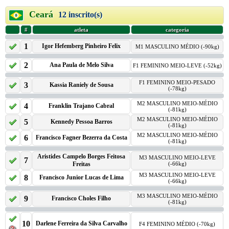
Ceará
12 inscrito(s)
#
atleta
categoria
1
Igor Hefemberg Pinheiro Felix
M1 MASCULINO MÉDIO (-90kg)
2
Ana Paula de Melo Silva
F1 FEMININO MEIO-LEVE (-52kg)
F1 FEMININO MEIO-PESADO
3
Kassia Raniely de Sousa
(-78kg)
M2 MASCULINO MEIO-MÉDIO
4
Franklin Trajano Cabral
(-81kg)
M2 MASCULINO MEIO-MÉDIO
5
Kennedy Pessoa Barros
(-81kg)
M2 MASCULINO MEIO-MÉDIO
6
Francisco Fagner Bezerra da Costa
(-81kg)
Aristides Campelo Borges Feitosa
M3 MASCULINO MEIO-LEVE
7
Freitas
(-66kg)
M3 MASCULINO MEIO-LEVE
8
Francisco Junior Lucas de Lima
(-66kg)
M3 MASCULINO MEIO-MÉDIO
9
Francisco Choles Filho
(-81kg)
10
Darlene Ferreira da Silva Carvalho
F4 FEMININO MÉDIO (-70kg)