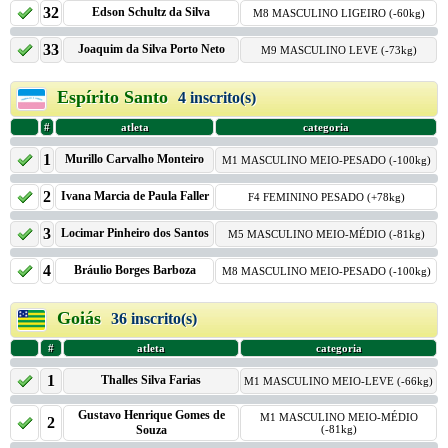
32
Edson Schultz da Silva
M8 MASCULINO LIGEIRO (-60kg)
33
Joaquim da Silva Porto Neto
M9 MASCULINO LEVE (-73kg)
Espírito Santo
4 inscrito(s)
#
atleta
categoria
1
Murillo Carvalho Monteiro
M1 MASCULINO MEIO-PESADO (-100kg)
2
Ivana Marcia de Paula Faller
F4 FEMININO PESADO (+78kg)
3
Locimar Pinheiro dos Santos
M5 MASCULINO MEIO-MÉDIO (-81kg)
4
Bráulio Borges Barboza
M8 MASCULINO MEIO-PESADO (-100kg)
Goiás
36 inscrito(s)
#
atleta
categoria
1
Thalles Silva Farias
M1 MASCULINO MEIO-LEVE (-66kg)
Gustavo Henrique Gomes de
M1 MASCULINO MEIO-MÉDIO
2
Souza
(-81kg)