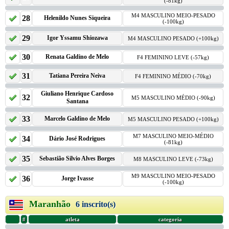
(-81kg)
M4 MASCULINO MEIO-PESADO
28
Helenildo Nunes Siqueira
(-100kg)
29
Igor Yssamu Shiozawa
M4 MASCULINO PESADO (+100kg)
30
Renata Galdino de Melo
F4 FEMININO LEVE (-57kg)
31
Tatiana Pereira Neiva
F4 FEMININO MÉDIO (-70kg)
Giuliano Henrique Cardoso
32
M5 MASCULINO MÉDIO (-90kg)
Santana
33
Marcelo Galdino de Melo
M5 MASCULINO PESADO (+100kg)
M7 MASCULINO MEIO-MÉDIO
34
Dário José Rodrigues
(-81kg)
35
Sebastião Silvio Alves Borges
M8 MASCULINO LEVE (-73kg)
M9 MASCULINO MEIO-PESADO
36
Jorge Ivasse
(-100kg)
Maranhão
6 inscrito(s)
#
atleta
categoria