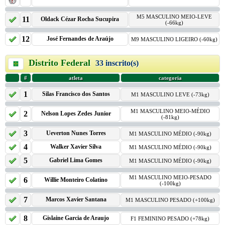
M5 MASCULINO MEIO-LEVE
11
Oldack Cézar Rocha Sucupira
(-66kg)
12
José Fernandes de Araújo
M9 MASCULINO LIGEIRO (-60kg)
Distrito Federal
33 inscrito(s)
#
atleta
categoria
1
Silas Francisco dos Santos
M1 MASCULINO LEVE (-73kg)
M1 MASCULINO MEIO-MÉDIO
2
Nelson Lopes Zedes Junior
(-81kg)
3
Ueverton Nunes Torres
M1 MASCULINO MÉDIO (-90kg)
4
Walker Xavier Silva
M1 MASCULINO MÉDIO (-90kg)
5
Gabriel Lima Gomes
M1 MASCULINO MÉDIO (-90kg)
M1 MASCULINO MEIO-PESADO
6
Willie Monteiro Colatino
(-100kg)
7
Marcos Xavier Santana
M1 MASCULINO PESADO (+100kg)
8
Gislaine Garcia de Araujo
F1 FEMININO PESADO (+78kg)