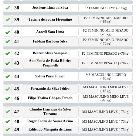
38
Jessilene Lima da Silva
F2 FEMININO LEVE (-57kg)
F2 FEMININO MEIO-MÉDIO
39
Tatiane de Souza Florentino
(-63kg)
F2 FEMININO MEIO-PESADO
40
Araceli Sato Lima
(-78kg)
F2 FEMININO MEIO-PESADO
41
Fablicia Barbosa Silva
(-78kg)
42
Beatriz Alves Sampaio
F2 FEMININO PESADO (+78kg)
Ana Paula de Faria Ribeiro
43
F2 FEMININO PESADO (+78kg)
Parpinelli
M3 MASCULINO LIGEIRO
44
Sidnei Paris Junior
(-60kg)
M3 MASCULINO MEIO-LEVE
45
Fernando da Silva Izidro
(-66kg)
M3 MASCULINO MEIO-LEVE
46
Filipe Yoshio Chagas Terada
(-66kg)
Claudio Henrique da Silva
47
M3 MASCULINO LEVE (-73kg)
Tateama
48
Roger Tadeu de Souza Alcino
M3 MASCULINO LEVE (-73kg)
49
Edileudo Mesquita de Lima
M3 MASCULINO LEVE (-73kg)