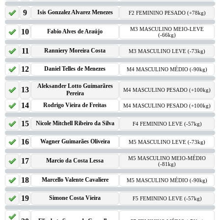
9
Isis Gonzalez Alvarez Menezes
F2 FEMININO PESADO (+78kg)
M3 MASCULINO MEIO-LEVE
10
Fabio Alves de Araújo
(-66kg)
11
Ranniery Moreira Costa
M3 MASCULINO LEVE (-73kg)
12
Daniel Telles de Menezes
M4 MASCULINO MÉDIO (-90kg)
Aleksander Lotto Guimarãres
13
M4 MASCULINO PESADO (+100kg)
Pereira
14
Rodrigo Vieira de Freitas
M4 MASCULINO PESADO (+100kg)
15
Nicole Mitchell Ribeiro da Silva
F4 FEMININO LEVE (-57kg)
16
Wagner Guimarães Oliveira
M5 MASCULINO LEVE (-73kg)
M5 MASCULINO MEIO-MÉDIO
17
Marcio da Costa Lessa
(-81kg)
18
Marcello Valente Cavaliere
M5 MASCULINO MÉDIO (-90kg)
19
Simone Costa Vieira
F5 FEMININO LEVE (-57kg)