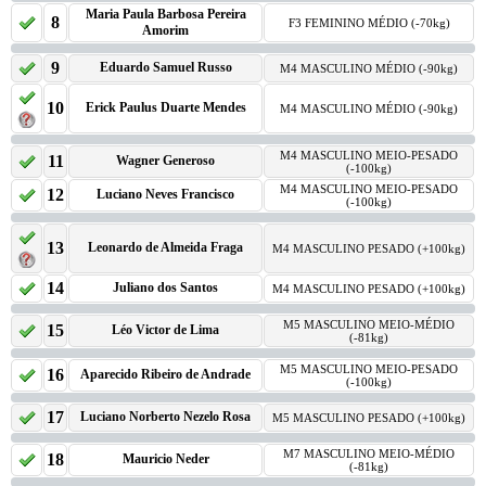
Maria Paula Barbosa Pereira
8
F3 FEMININO MÉDIO (-70kg)
Amorim
9
Eduardo Samuel Russo
M4 MASCULINO MÉDIO (-90kg)
10
Erick Paulus Duarte Mendes
M4 MASCULINO MÉDIO (-90kg)
M4 MASCULINO MEIO-PESADO
11
Wagner Generoso
(-100kg)
M4 MASCULINO MEIO-PESADO
12
Luciano Neves Francisco
(-100kg)
13
Leonardo de Almeida Fraga
M4 MASCULINO PESADO (+100kg)
14
Juliano dos Santos
M4 MASCULINO PESADO (+100kg)
M5 MASCULINO MEIO-MÉDIO
15
Léo Victor de Lima
(-81kg)
M5 MASCULINO MEIO-PESADO
16
Aparecido Ribeiro de Andrade
(-100kg)
17
Luciano Norberto Nezelo Rosa
M5 MASCULINO PESADO (+100kg)
M7 MASCULINO MEIO-MÉDIO
18
Mauricio Neder
(-81kg)