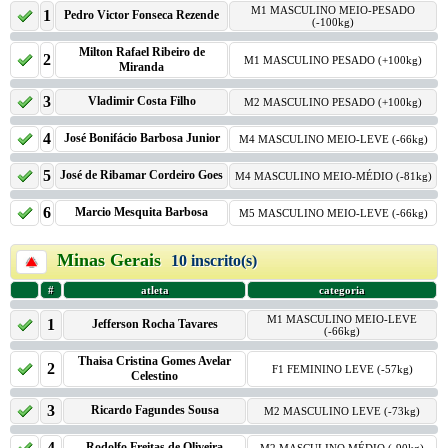
M1 MASCULINO MEIO-PESADO
1
Pedro Victor Fonseca Rezende
(-100kg)
Milton Rafael Ribeiro de
2
M1 MASCULINO PESADO (+100kg)
Miranda
3
Vladimir Costa Filho
M2 MASCULINO PESADO (+100kg)
4
José Bonifácio Barbosa Junior
M4 MASCULINO MEIO-LEVE (-66kg)
5
José de Ribamar Cordeiro Goes
M4 MASCULINO MEIO-MÉDIO (-81kg)
6
Marcio Mesquita Barbosa
M5 MASCULINO MEIO-LEVE (-66kg)
Minas Gerais
10 inscrito(s)
#
atleta
categoria
M1 MASCULINO MEIO-LEVE
1
Jefferson Rocha Tavares
(-66kg)
Thaisa Cristina Gomes Avelar
2
F1 FEMININO LEVE (-57kg)
Celestino
3
Ricardo Fagundes Sousa
M2 MASCULINO LEVE (-73kg)
4
Rodolfo Freitas de Oliveira