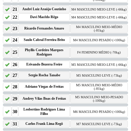
21
André Luiz Araújo Coutinho
M4 MASCULINO MEIO-LEVE (-66kg)
22
Davi Macêdo Rêgo
M4 MASCULINO MEIO-LEVE (-66kg)
M4 MASCULINO MEIO-MÉDIO
23
Ricardo Fernandes Amaro
(-81kg)
24
Saulo Cabral Ferreira Brito
M4 MASCULINO PESADO (+100kg)
Phyllis Cordeiro Marques
25
F4 FEMININO MÉDIO (-70kg)
Rodrigues
26
Erivando Bezerra Freire
M5 MASCULINO MEIO-LEVE (-66kg)
27
Sergio Rocha Tanabe
M5 MASCULINO LEVE (-73kg)
M5 MASCULINO MEIO-MÉDIO
28
Adriano Viegas de Freitas
(-81kg)
M5 MASCULINO MEIO-PESADO
29
Andrey Vilas Boas de Freitas
(-100kg)
Leobertino Rodrigues Lima
30
M6 MASCULINO PESADO (+100kg)
Filho
31
Carlos Frank Lima Regô
M7 MASCULINO LEVE (-73kg)