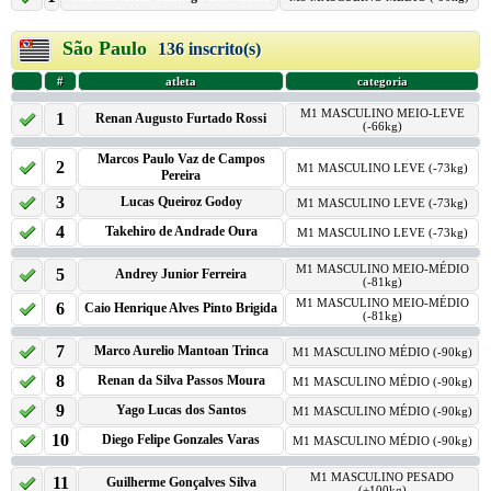
São Paulo
136 inscrito(s)
#
atleta
categoria
M1 MASCULINO MEIO-LEVE
1
Renan Augusto Furtado Rossi
(-66kg)
Marcos Paulo Vaz de Campos
2
M1 MASCULINO LEVE (-73kg)
Pereira
3
Lucas Queiroz Godoy
M1 MASCULINO LEVE (-73kg)
4
Takehiro de Andrade Oura
M1 MASCULINO LEVE (-73kg)
M1 MASCULINO MEIO-MÉDIO
5
Andrey Junior Ferreira
(-81kg)
M1 MASCULINO MEIO-MÉDIO
6
Caio Henrique Alves Pinto Brigida
(-81kg)
7
Marco Aurelio Mantoan Trinca
M1 MASCULINO MÉDIO (-90kg)
8
Renan da Silva Passos Moura
M1 MASCULINO MÉDIO (-90kg)
9
Yago Lucas dos Santos
M1 MASCULINO MÉDIO (-90kg)
10
Diego Felipe Gonzales Varas
M1 MASCULINO MÉDIO (-90kg)
M1 MASCULINO PESADO
11
Guilherme Gonçalves Silva
(+100kg)