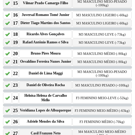
M2 MASCULINO MEIO-PESADO
15
Vilmar Prado Camargo Filho
(-100kg)
16
Juversal Romano Tomé Junior
M3 MASCULINO LIGEIRO (-60kg)
17
Dieter Tiago Martins dos Santos
M3 MASCULINO LIGEIRO (-60kg)
18
Ricardo Alves Gonçalves
M3 MASCULINO LEVE (-73kg)
19
Rafael Antônio Ramos e Silva
M3 MASCULINO LEVE (-73kg)
20
Bruno Pires Moura
M3 MASCULINO MÉDIO (-90kg)
21
Osvaldino Ferreira Nunes Junior
M3 MASCULINO MÉDIO (-90kg)
M3 MASCULINO MEIO-PESADO
22
Daniel de Lima Maggi
(-100kg)
23
Daniel de Oliveira Rocha
M3 MASCULINO PESADO (+100kg)
Heloisa Helena de Carvalho
24
F3 FEMININO MEIO-LEVE (-52kg)
Mello
25
Veridiana Lopes de Albuquerque
F3 FEMININO MEIO-MÉDIO (-63kg)
26
Adriele Mendes da Silva
F3 FEMININO MÉDIO (-70kg)
M4 MASCULINO MEIO-MÉDIO
27
Casil Franzon Neto