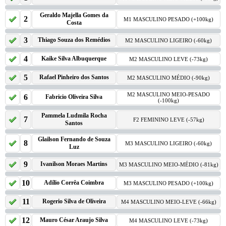
Geraldo Majella Gomes da
2
M1 MASCULINO PESADO (+100kg)
Costa
3
Thiago Souza dos Remédios
M2 MASCULINO LIGEIRO (-60kg)
4
Kaike Silva Albuquerque
M2 MASCULINO LEVE (-73kg)
5
Rafael Pinheiro dos Santos
M2 MASCULINO MÉDIO (-90kg)
M2 MASCULINO MEIO-PESADO
6
Fabricio Oliveira Silva
(-100kg)
Pammela Ludmila Rocha
7
F2 FEMININO LEVE (-57kg)
Santos
Glailson Fernando de Souza
8
M3 MASCULINO LIGEIRO (-60kg)
Luz
9
Ivanilson Moraes Martins
M3 MASCULINO MEIO-MÉDIO (-81kg)
10
Adílio Corrêa Coimbra
M3 MASCULINO PESADO (+100kg)
11
Rogerio Silva de Oliveira
M4 MASCULINO MEIO-LEVE (-66kg)
12
Mauro César Araujo Silva
M4 MASCULINO LEVE (-73kg)