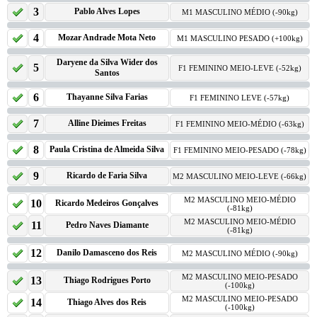
3
Pablo Alves Lopes
M1 MASCULINO MÉDIO (-90kg)
4
Mozar Andrade Mota Neto
M1 MASCULINO PESADO (+100kg)
Daryene da Silva Wider dos
5
F1 FEMININO MEIO-LEVE (-52kg)
Santos
6
Thayanne Silva Farias
F1 FEMININO LEVE (-57kg)
7
Alline Dieimes Freitas
F1 FEMININO MEIO-MÉDIO (-63kg)
8
Paula Cristina de Almeida Silva
F1 FEMININO MEIO-PESADO (-78kg)
9
Ricardo de Faria Silva
M2 MASCULINO MEIO-LEVE (-66kg)
M2 MASCULINO MEIO-MÉDIO
10
Ricardo Medeiros Gonçalves
(-81kg)
M2 MASCULINO MEIO-MÉDIO
11
Pedro Naves Diamante
(-81kg)
12
Danilo Damasceno dos Reis
M2 MASCULINO MÉDIO (-90kg)
M2 MASCULINO MEIO-PESADO
13
Thiago Rodrigues Porto
(-100kg)
M2 MASCULINO MEIO-PESADO
14
Thiago Alves dos Reis
(-100kg)