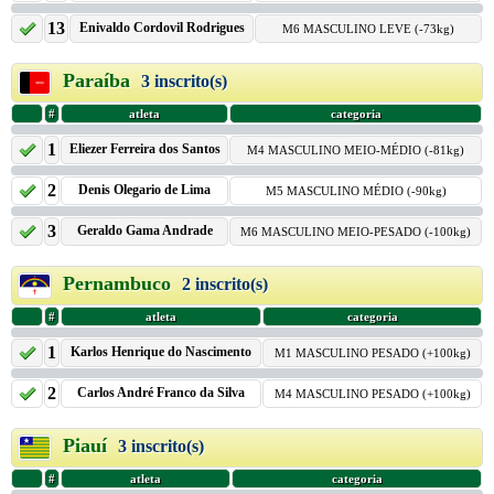
13
Enivaldo Cordovil Rodrigues
M6 MASCULINO LEVE (-73kg)
Paraíba
3 inscrito(s)
#
atleta
categoria
1
Eliezer Ferreira dos Santos
M4 MASCULINO MEIO-MÉDIO (-81kg)
2
Denis Olegario de Lima
M5 MASCULINO MÉDIO (-90kg)
3
Geraldo Gama Andrade
M6 MASCULINO MEIO-PESADO (-100kg)
Pernambuco
2 inscrito(s)
#
atleta
categoria
1
Karlos Henrique do Nascimento
M1 MASCULINO PESADO (+100kg)
2
Carlos André Franco da Silva
M4 MASCULINO PESADO (+100kg)
Piauí
3 inscrito(s)
#
atleta
categoria