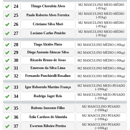
M2 MASCULINO MEIO-MÉDIO
24
Thiago Cherubin Alves
(-81kg)
M2 MASCULINO MEIO-MÉDIO
25
Paulo Roberto Alves Ferreira
(-81kg)
M2 MASCULINO MEIO-MÉDIO
26
Cristiano Silva Mori
(-81kg)
M2 MASCULINO MEIO-MÉDIO
27
Luciano Carlos Peniche
(-81kg)
28
Tiago Alcides Pinto
M2 MASCULINO MÉDIO (-90kg)
29
Diego Antonio Alencar Silva
M2 MASCULINO MÉDIO (-90kg)
30
Ricardo Bruno de Jesus
M2 MASCULINO MÉDIO (-90kg)
31
Emerson da Silva Lima
M2 MASCULINO MÉDIO (-90kg)
32
Fernando Ponchirolli Rosalino
M2 MASCULINO MÉDIO (-90kg)
M2 MASCULINO MEIO-PESADO
33
Igor Reboredo Martins França
(-100kg)
M2 MASCULINO MEIO-PESADO
34
Rodrigo Jager Reis
(-100kg)
M2 MASCULINO PESADO
35
Rubens Inocente Filho
(+100kg)
M2 MASCULINO PESADO
36
Átila Cardoso de Almeida
(+100kg)
M2 MASCULINO PESADO
37
Ewerton Ribeiro Pereira
(+100kg)