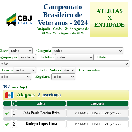
Campeonato
ATLETAS
Brasileiro de
X
Veteranos - 2024
ENTIDADE
Anápolis - Goiás 24 de Agosto de
2024 a 25 de Agosto de 2024
lasse
Categoria
Agrupar por
Entidade
Clube
Gênero
Exibir Valores
Credenciados
Regulares
392
inscrito(s)
Alagoas
2 inscrito(s)
#
atleta
categoria
1
João Paulo Pereira Brito
M1 MASCULINO LEVE (-73kg)
2
Rodrigo Lopes Lima
M3 MASCULINO LEVE (-73kg)