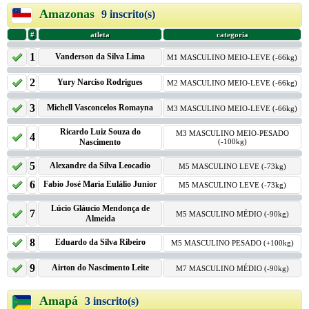
Amazonas
9 inscrito(s)
#
atleta
categoria
1
Vanderson da Silva Lima
M1 MASCULINO MEIO-LEVE (-66kg)
2
Yury Narciso Rodrigues
M2 MASCULINO MEIO-LEVE (-66kg)
3
Michell Vasconcelos Romayna
M3 MASCULINO MEIO-LEVE (-66kg)
Ricardo Luiz Souza do
M3 MASCULINO MEIO-PESADO
4
Nascimento
(-100kg)
5
Alexandre da Silva Leocadio
M5 MASCULINO LEVE (-73kg)
6
Fabio José Maria Eulálio Junior
M5 MASCULINO LEVE (-73kg)
Lúcio Gláucio Mendonça de
7
M5 MASCULINO MÉDIO (-90kg)
Almeida
8
Eduardo da Silva Ribeiro
M5 MASCULINO PESADO (+100kg)
9
Airton do Nascimento Leite
M7 MASCULINO MÉDIO (-90kg)
Amapá
3 inscrito(s)