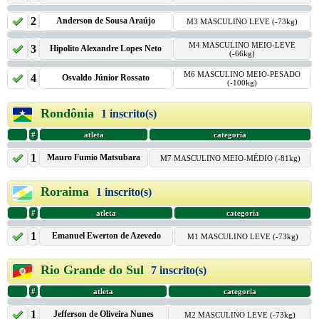
2
Anderson de Sousa Araújo
M3 MASCULINO LEVE (-73kg)
M4 MASCULINO MEIO-LEVE
3
Hipolito Alexandre Lopes Neto
(-66kg)
M6 MASCULINO MEIO-PESADO
4
Osvaldo Júnior Rossato
(-100kg)
Rondônia
1 inscrito(s)
#
atleta
categoria
1
Mauro Fumio Matsubara
M7 MASCULINO MEIO-MÉDIO (-81kg)
Roraima
1 inscrito(s)
#
atleta
categoria
1
Emanuel Ewerton de Azevedo
M1 MASCULINO LEVE (-73kg)
Rio Grande do Sul
7 inscrito(s)
#
atleta
categoria
1
Jefferson de Oliveira Nunes
M2 MASCULINO LEVE (-73kg)