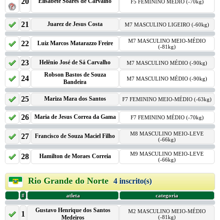
20
Elisabete Soares de Carvalho
F5 FEMININO MÉDIO (-70kg)
21
Juarez de Jesus Costa
M7 MASCULINO LIGEIRO (-60kg)
M7 MASCULINO MEIO-MÉDIO
22
Luiz Marcos Matarazzo Freire
(-81kg)
23
Helênio José de Sá Carvalho
M7 MASCULINO MÉDIO (-90kg)
Robson Bastos de Souza
24
M7 MASCULINO MÉDIO (-90kg)
Bandeira
25
Mariza Mara dos Santos
F7 FEMININO MEIO-MÉDIO (-63kg)
26
Maria de Jesus Correa da Gama
F7 FEMININO MÉDIO (-70kg)
M8 MASCULINO MEIO-LEVE
27
Francisco de Souza Maciel Filho
(-66kg)
M9 MASCULINO MEIO-LEVE
28
Hamilton de Moraes Correia
(-66kg)
Rio Grande do Norte
4 inscrito(s)
#
atleta
categoria
Gustavo Henrique dos Santos
M2 MASCULINO MEIO-MÉDIO
1
Medeiros
(-81kg)