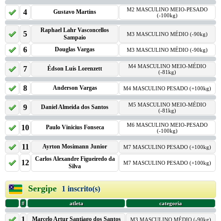
M2 MASCULINO MEIO-PESADO
4
Gustavo Martins
(-100kg)
Raphael Lahr Vasconcellos
5
M3 MASCULINO MÉDIO (-90kg)
Sampaio
6
Douglas Vargas
M3 MASCULINO MÉDIO (-90kg)
M4 MASCULINO MEIO-MÉDIO
7
Édson Luís Lorenzett
(-81kg)
8
Anderson Vargas
M4 MASCULINO PESADO (+100kg)
M5 MASCULINO MEIO-MÉDIO
9
Daniel Almeida dos Santos
(-81kg)
M6 MASCULINO MEIO-PESADO
10
Paulo Vinicius Fonseca
(-100kg)
11
Ayrton Mosimann Junior
M7 MASCULINO PESADO (+100kg)
Carlos Alexandre Figueiredo da
12
M7 MASCULINO PESADO (+100kg)
Silva
Sergipe
1 inscrito(s)
#
atleta
categoria
1
Marcelo Artur Santiago dos Santos
M3 MASCULINO MÉDIO (-90kg)