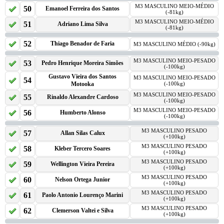
M3 MASCULINO MEIO-MÉDIO
50
Emanoel Ferreira dos Santos
(-81kg)
M3 MASCULINO MEIO-MÉDIO
51
Adriano Lima Silva
(-81kg)
52
Thiago Benador de Faria
M3 MASCULINO MÉDIO (-90kg)
M3 MASCULINO MEIO-PESADO
53
Pedro Henrique Moreira Simões
(-100kg)
Gustavo Vieira dos Santos
M3 MASCULINO MEIO-PESADO
54
Motooka
(-100kg)
M3 MASCULINO MEIO-PESADO
55
Rinaldo Alexandre Cardoso
(-100kg)
M3 MASCULINO MEIO-PESADO
56
Humberto Alonso
(-100kg)
M3 MASCULINO PESADO
57
Allan Silas Calux
(+100kg)
M3 MASCULINO PESADO
58
Kleber Tercero Soares
(+100kg)
M3 MASCULINO PESADO
59
Wellington Vieira Pereira
(+100kg)
M3 MASCULINO PESADO
60
Nelson Ortega Junior
(+100kg)
M3 MASCULINO PESADO
61
Paolo Antonio Lourenço Marini
(+100kg)
M3 MASCULINO PESADO
62
Clemerson Valtei e Silva
(+100kg)