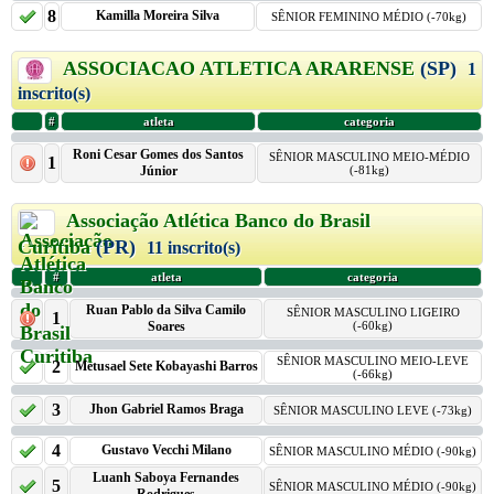
8
Kamilla Moreira Silva
SÊNIOR FEMININO MÉDIO (-70kg)
ASSOCIACAO ATLETICA ARARENSE
(SP)
1
inscrito(s)
#
atleta
categoria
Roni Cesar Gomes dos Santos
SÊNIOR MASCULINO MEIO-MÉDIO
1
Júnior
(-81kg)
Associação Atlética Banco do Brasil
Curitiba
(PR)
11 inscrito(s)
#
atleta
categoria
Ruan Pablo da Silva Camilo
SÊNIOR MASCULINO LIGEIRO
1
Soares
(-60kg)
SÊNIOR MASCULINO MEIO-LEVE
2
Metusael Sete Kobayashi Barros
(-66kg)
3
Jhon Gabriel Ramos Braga
SÊNIOR MASCULINO LEVE (-73kg)
4
Gustavo Vecchi Milano
SÊNIOR MASCULINO MÉDIO (-90kg)
Luanh Saboya Fernandes
5
SÊNIOR MASCULINO MÉDIO (-90kg)