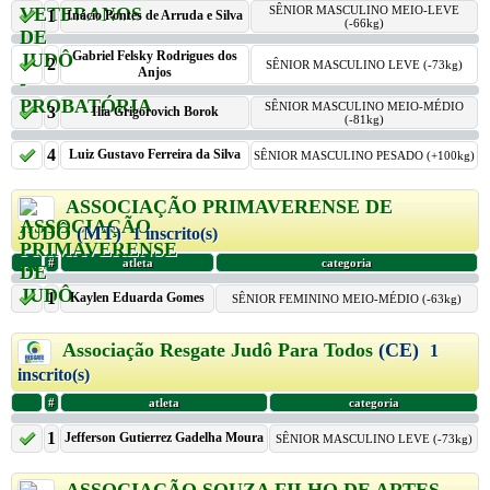
SÊNIOR MASCULINO MEIO-LEVE
1
Inácio Pontes de Arruda e Silva
(-66kg)
Gabriel Felsky Rodrigues dos
2
SÊNIOR MASCULINO LEVE (-73kg)
Anjos
SÊNIOR MASCULINO MEIO-MÉDIO
3
Ilia Grigorovich Borok
(-81kg)
4
Luiz Gustavo Ferreira da Silva
SÊNIOR MASCULINO PESADO (+100kg)
ASSOCIAÇÃO PRIMAVERENSE DE
JUDÔ
(MT)
1 inscrito(s)
#
atleta
categoria
1
Kaylen Eduarda Gomes
SÊNIOR FEMININO MEIO-MÉDIO (-63kg)
Associação Resgate Judô Para Todos
(CE)
1
inscrito(s)
#
atleta
categoria
1
Jefferson Gutierrez Gadelha Moura
SÊNIOR MASCULINO LEVE (-73kg)