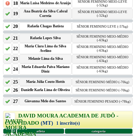
SÊNIOR FEMININO MEIO-LEVE
18
Maria Luísa Medeiros de Araújo
(-52kg)
Ana Beatriz da Silva Cabral
SÊNIOR FEMININO MEIO-LEVE
19
Correia
(-52kg)
20
Rafaela Chagas Batista
SÊNIOR FEMININO LEVE (-57kg)
SÊNIOR FEMININO MEIO-MÉDIO
21
Rafaela Lopes Silva
(-63kg)
Maria Clara Lima da Silva
SÊNIOR FEMININO MEIO-MÉDIO
22
Avelino
(-63kg)
SÊNIOR FEMININO MEIO-MÉDIO
23
Melanie Lima da Silva
(-63kg)
Maria Eduarda Paiva Mariano
SÊNIOR FEMININO MEIO-MÉDIO
24
Diniz
(-63kg)
25
Maria Júlia Couto Hottis
SÊNIOR FEMININO MÉDIO (-70kg)
26
Danielle Karla Lima de Oliveira
SÊNIOR FEMININO MÉDIO (-70kg)
27
Giovanna Melo dos Santos
SÊNIOR FEMININO PESADO (+78kg)
DAVID MOURA ACADEMIA DE JUDÔ -
CONVIDADO
(MT)
1 inscrito(s)
#
atleta
categoria