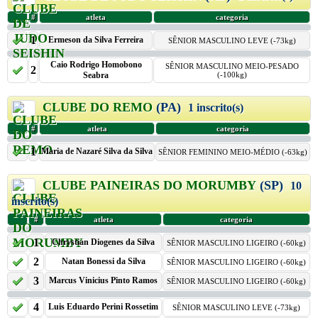
#
atleta
categoria
1
Ermeson da Silva Ferreira
SÊNIOR MASCULINO LEVE (-73kg)
Caio Rodrigo Homobono
SÊNIOR MASCULINO MEIO-PESADO
2
Seabra
(-100kg)
CLUBE DO REMO
(PA)
1 inscrito(s)
#
atleta
categoria
1
Maria de Nazaré Silva da Silva
SÊNIOR FEMININO MEIO-MÉDIO (-63kg)
CLUBE PAINEIRAS DO MORUMBY
(SP)
10
inscrito(s)
#
atleta
categoria
1
Chrystian Diogenes da Silva
SÊNIOR MASCULINO LIGEIRO (-60kg)
2
Natan Bonessi da Silva
SÊNIOR MASCULINO LIGEIRO (-60kg)
3
Marcus Vinicius Pinto Ramos
SÊNIOR MASCULINO LIGEIRO (-60kg)
4
Luis Eduardo Perini Rossetim
SÊNIOR MASCULINO LEVE (-73kg)