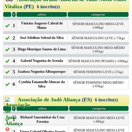
Vitaliza
(PE)
6 inscrito(s)
#
atleta
categoria
Vinícius Augusto Cabral de
SÊNIOR MASCULINO MEIO-LEVE
1
Matos
(-66kg)
2
José Adeilton Sobral da Silva
SÊNIOR MASCULINO LEVE (-73kg)
SÊNIOR MASCULINO MEIO-MÉDIO
3
Diego Henrique Santos de Lima
(-81kg)
4
Gabriel Nogueira de Arruda
SÊNIOR MASCULINO PESADO (+100kg)
5
Isadora Nogueira Albuquerque
SÊNIOR FEMININO LEVE (-57kg)
Cynthia Emanuelle Alencar da
SÊNIOR FEMININO MEIO-MÉDIO
6
Silva
(-63kg)
Associação de Judô Aliança
(ES)
6 inscrito(s)
#
atleta
categoria
Richard Sausmickat da Cruz
SÊNIOR MASCULINO MEIO-LEVE
1
Ferreira
(-66kg)
SÊNIOR MASCULINO MEIO-LEVE
2
Victor Gabriel Oliveira Araujo