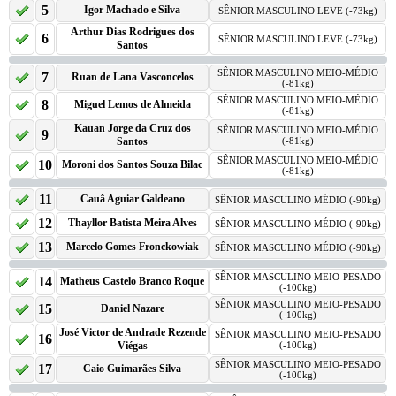
5
Igor Machado e Silva
SÊNIOR MASCULINO LEVE (-73kg)
Arthur Dias Rodrigues dos
6
SÊNIOR MASCULINO LEVE (-73kg)
Santos
SÊNIOR MASCULINO MEIO-MÉDIO
7
Ruan de Lana Vasconcelos
(-81kg)
SÊNIOR MASCULINO MEIO-MÉDIO
8
Miguel Lemos de Almeida
(-81kg)
Kauan Jorge da Cruz dos
SÊNIOR MASCULINO MEIO-MÉDIO
9
Santos
(-81kg)
SÊNIOR MASCULINO MEIO-MÉDIO
10
Moroni dos Santos Souza Bilac
(-81kg)
11
Cauâ Aguiar Galdeano
SÊNIOR MASCULINO MÉDIO (-90kg)
12
Thayllor Batista Meira Alves
SÊNIOR MASCULINO MÉDIO (-90kg)
13
Marcelo Gomes Fronckowiak
SÊNIOR MASCULINO MÉDIO (-90kg)
SÊNIOR MASCULINO MEIO-PESADO
14
Matheus Castelo Branco Roque
(-100kg)
SÊNIOR MASCULINO MEIO-PESADO
15
Daniel Nazare
(-100kg)
José Victor de Andrade Rezende
SÊNIOR MASCULINO MEIO-PESADO
16
Viégas
(-100kg)
SÊNIOR MASCULINO MEIO-PESADO
17
Caio Guimarães Silva
(-100kg)