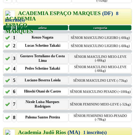
(-52kg)
ACADEMIA ESPAÇO MARQUES
(DF)
8
inscrito(s)
#
atleta
categoria
1
Kenzo Nagata
SÊNIOR MASCULINO LIGEIRO (-60kg)
2
Lucas Schetino Takaki
SÊNIOR MASCULINO LIGEIRO (-60kg)
Gustavo Tertuliano da Costa
SÊNIOR MASCULINO MEIO-LEVE
3
Lima
(-66kg)
SÊNIOR MASCULINO MEIO-LEVE
4
Pedro Schetino Takaki
(-66kg)
5
Luciano Beserra Loiola
SÊNIOR MASCULINO LEVE (-73kg)
6
Hitoshi Otani de Castro
SÊNIOR MASCULINO PESADO (+100kg)
Nicole Luisa Marques
7
SÊNIOR FEMININO MEIO-LEVE (-52kg)
Rodrigues
SÊNIOR FEMININO MEIO-PESADO
8
Paloma Santos Pereira
(-78kg)
Academia Judô Rios
(MA)
1 inscrito(s)