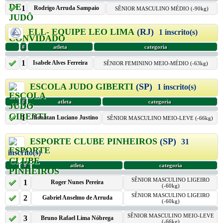
1
Rodrigo Arruda Sampaio
SÊNIOR MASCULINO MÉDIO (-90kg)
ELL- EQUIPE LEO LIMA
(RJ)
1 inscrito(s)
#
atleta
categoria
1
Isabele Alves Ferreira
SÊNIOR FEMININO MEIO-MÉDIO (-63kg)
ESCOLA JUDO GIBERTI
(SP)
1 inscrito(s)
#
atleta
categoria
1
Jhonatan Luciano Justino
SÊNIOR MASCULINO MEIO-LEVE (-66kg)
ESPORTE CLUBE PINHEIROS
(SP)
31
inscrito(s)
#
atleta
categoria
SÊNIOR MASCULINO LIGEIRO
1
Roger Nunes Pereira
(-60kg)
SÊNIOR MASCULINO LIGEIRO
2
Gabriel Anselmo de Arruda
(-60kg)
SÊNIOR MASCULINO MEIO-LEVE
3
Bruno Rafael Lima Nóbrega
(-66kg)