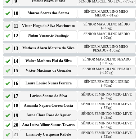
9
Itamar Naves Junior
SÊNIOR MASCULINO LEVE (-73kg)
SÊNIOR MASCULINO MEIO-
10
Marcos Soares dos Santos
MÉDIO (-81kg)
SÊNIOR MASCULINO MÉDIO
11
Victor Hugo da Silva Nascimento
(-90kg)
SÊNIOR MASCULINO MÉDIO
12
Natan Venancio Santiago
(-90kg)
SÊNIOR MASCULINO MEIO-
13
Matheus Abreu Moreira da Silva
PESADO (-100kg)
SÊNIOR MASCULINO PESADO
14
Walter Matheus Eloi da Silva
(+100kg)
SÊNIOR MASCULINO PESADO
15
Victor Maximus de Gonzalez
(+100kg)
SÊNIOR FEMININO LIGEIRO
16
Laura Louise Nunes Ferreira
(-48kg)
SÊNIOR FEMININO MEIO-LEVE
17
Larissa Santos da Silva
(-52kg)
SÊNIOR FEMININO MEIO-LEVE
18
Amanda Nayara Correa Costa
(-52kg)
SÊNIOR FEMININO MEIO-LEVE
19
Anna Clara Rosa de Aguiar
(-52kg)
SÊNIOR FEMININO MEIO-LEVE
20
Ana Luiza Ailime Santos Tavares
(-52kg)
SÊNIOR FEMININO MEIO-LEVE
21
Emanoely Cerqueira Rabelo
(-52kg)