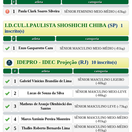
#
atleta
categoria
1
Paula Clark Soares Silveira
SÊNIOR FEMININO MEIO-MÉDIO (-63kg)
I.D.CUL.I.PAULISTA SHOSHICHI CHIBA
(SP)
1
inscrito(s)
#
atleta
categoria
1
Enzo Gasparotto Cazu
SÊNIOR MASCULINO MEIO-MÉDIO (-81kg)
IDEPRO - IDEC Projeção
(RJ)
10 inscrito(s)
#
atleta
categoria
SÊNIOR MASCULINO LIGEIRO
1
Gabriel Vinicius Brandão de Lima
(-60kg)
SÊNIOR MASCULINO MEIO-LEVE
2
Lucas de Souza da Silva
(-66kg)
Matheus de Araujo Olenhiscki dos
3
SÊNIOR MASCULINO LEVE (-73kg)
Santos
SÊNIOR MASCULINO MEIO-MÉDIO
4
Marco Antônio Pereira Monteiro
(-81kg)
SÊNIOR MASCULINO MEIO-MÉDIO
5
Thalles Roberto Bernardo Lima
(-81kg)