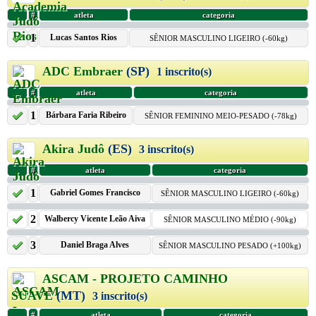
#
atleta
categoria
1
Lucas Santos Rios
SÊNIOR MASCULINO LIGEIRO (-60kg)
ADC Embraer
(SP)
1 inscrito(s)
#
atleta
categoria
1
Bárbara Faria Ribeiro
SÊNIOR FEMININO MEIO-PESADO (-78kg)
Akira Judô
(ES)
3 inscrito(s)
#
atleta
categoria
1
Gabriel Gomes Francisco
SÊNIOR MASCULINO LIGEIRO (-60kg)
2
Walbercy Vicente Leão Aiva
SÊNIOR MASCULINO MÉDIO (-90kg)
3
Daniel Braga Alves
SÊNIOR MASCULINO PESADO (+100kg)
ASCAM - PROJETO CAMINHO
SUAVE
(MT)
3 inscrito(s)
#
atleta
categoria