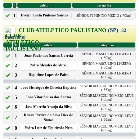
#
atleta
categoria
1
Evelyn Costa Pinheiro Santos
SÊNIOR FEMININO MÉDIO (-70kg)
CLUB ATHLETICO PAULISTANO
(SP)
32
inscrito(s)
#
atleta
categoria
SÊNIOR MASCULINO LIGEIRO
1
Joao Paulo dos Santos Correia
(-60kg)
SÊNIOR MASCULINO LIGEIRO
2
Pedro Mendes de Abreu
(-60kg)
SÊNIOR MASCULINO LIGEIRO
3
Riquelme Lopes de Paiva
(-60kg)
SÊNIOR MASCULINO MEIO-LEVE
4
Joao Henrique de Oliveira Baptista
(-66kg)
SÊNIOR MASCULINO MEIO-LEVE
5
Joao Vitor Souza dos Santos
(-66kg)
SÊNIOR MASCULINO MEIO-LEVE
6
Jose Marcelo Araujo da Silva
(-66kg)
Renan Pereira da Silva Dias de
SÊNIOR MASCULINO MEIO-LEVE
7
Souza
(-66kg)
SÊNIOR MASCULINO MEIO-LEVE
8
Pedro Luiz de Figueiredo Neto
(-66kg)