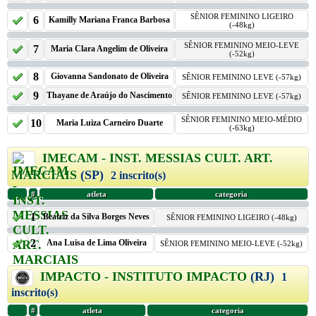
SÊNIOR FEMININO LIGEIRO
6
Kamilly Mariana Franca Barbosa
(-48kg)
SÊNIOR FEMININO MEIO-LEVE
7
Maria Clara Angelim de Oliveira
(-52kg)
8
Giovanna Sandonato de Oliveira
SÊNIOR FEMININO LEVE (-57kg)
9
Thayane de Araújo do Nascimento
SÊNIOR FEMININO LEVE (-57kg)
SÊNIOR FEMININO MEIO-MÉDIO
10
Maria Luiza Carneiro Duarte
(-63kg)
IMECAM - INST. MESSIAS CULT. ART.
MARCIAIS
(SP)
2 inscrito(s)
#
atleta
categoria
1
Beatriz da Silva Borges Neves
SÊNIOR FEMININO LIGEIRO (-48kg)
2
Ana Luisa de Lima Oliveira
SÊNIOR FEMININO MEIO-LEVE (-52kg)
IMPACTO - INSTITUTO IMPACTO
(RJ)
1
inscrito(s)
#
atleta
categoria