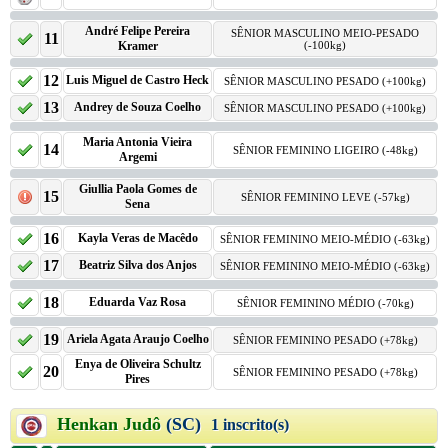
André Felipe Pereira
SÊNIOR MASCULINO MEIO-PESADO
11
Kramer
(-100kg)
12
Luis Miguel de Castro Heck
SÊNIOR MASCULINO PESADO (+100kg)
13
Andrey de Souza Coelho
SÊNIOR MASCULINO PESADO (+100kg)
Maria Antonia Vieira
14
SÊNIOR FEMININO LIGEIRO (-48kg)
Argemi
Giullia Paola Gomes de
15
SÊNIOR FEMININO LEVE (-57kg)
Sena
16
Kayla Veras de Macêdo
SÊNIOR FEMININO MEIO-MÉDIO (-63kg)
17
Beatriz Silva dos Anjos
SÊNIOR FEMININO MEIO-MÉDIO (-63kg)
18
Eduarda Vaz Rosa
SÊNIOR FEMININO MÉDIO (-70kg)
19
Ariela Agata Araujo Coelho
SÊNIOR FEMININO PESADO (+78kg)
Enya de Oliveira Schultz
20
SÊNIOR FEMININO PESADO (+78kg)
Pires
Henkan Judô
(SC)
1 inscrito(s)