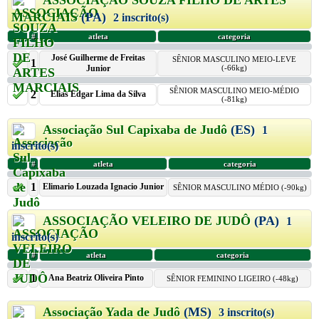
ASSOCIAÇÃO SOUZA FILHO DE ARTES
MARCIAIS
(PA)
2 inscrito(s)
#
atleta
categoria
José Guilherme de Freitas
SÊNIOR MASCULINO MEIO-LEVE
1
Junior
(-66kg)
SÊNIOR MASCULINO MEIO-MÉDIO
2
Elias Edgar Lima da Silva
(-81kg)
Associação Sul Capixaba de Judô
(ES)
1
inscrito(s)
#
atleta
categoria
1
Elimario Louzada Ignacio Junior
SÊNIOR MASCULINO MÉDIO (-90kg)
ASSOCIAÇÃO VELEIRO DE JUDÔ
(PA)
1
inscrito(s)
#
atleta
categoria
1
Ana Beatriz Oliveira Pinto
SÊNIOR FEMININO LIGEIRO (-48kg)
Associação Yada de Judô
(MS)
3 inscrito(s)