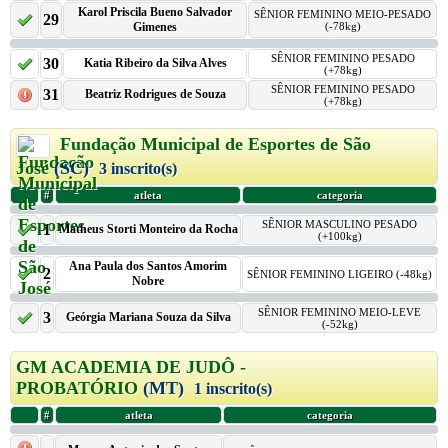
Karol Priscila Bueno Salvador
SÊNIOR FEMININO MEIO-PESADO
29
Gimenes
(-78kg)
SÊNIOR FEMININO PESADO
30
Katia Ribeiro da Silva Alves
(+78kg)
SÊNIOR FEMININO PESADO
31
Beatriz Rodrigues de Souza
(+78kg)
Fundação Municipal de Esportes de São
José
(SC)
3 inscrito(s)
#
atleta
categoria
SÊNIOR MASCULINO PESADO
1
Matheus Storti Monteiro da Rocha
(+100kg)
Ana Paula dos Santos Amorim
2
SÊNIOR FEMININO LIGEIRO (-48kg)
Nobre
SÊNIOR FEMININO MEIO-LEVE
3
Geórgia Mariana Souza da Silva
(-52kg)
GM ACADEMIA DE JUDÔ -
PROBATÓRIO
(MT)
1 inscrito(s)
#
atleta
categoria