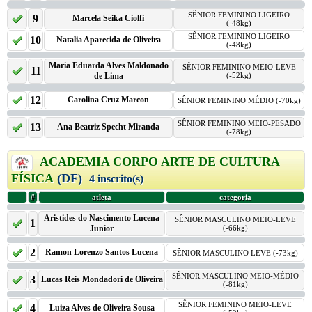
SÊNIOR FEMININO LIGEIRO
9
Marcela Seika Ciolfi
(-48kg)
SÊNIOR FEMININO LIGEIRO
10
Natalia Aparecida de Oliveira
(-48kg)
Maria Eduarda Alves Maldonado
SÊNIOR FEMININO MEIO-LEVE
11
de Lima
(-52kg)
12
Carolina Cruz Marcon
SÊNIOR FEMININO MÉDIO (-70kg)
SÊNIOR FEMININO MEIO-PESADO
13
Ana Beatriz Specht Miranda
(-78kg)
ACADEMIA CORPO ARTE DE CULTURA
FÍSICA
(DF)
4 inscrito(s)
#
atleta
categoria
Aristides do Nascimento Lucena
SÊNIOR MASCULINO MEIO-LEVE
1
Junior
(-66kg)
2
Ramon Lorenzo Santos Lucena
SÊNIOR MASCULINO LEVE (-73kg)
SÊNIOR MASCULINO MEIO-MÉDIO
3
Lucas Reis Mondadori de Oliveira
(-81kg)
SÊNIOR FEMININO MEIO-LEVE
4
Luiza Alves de Oliveira Sousa