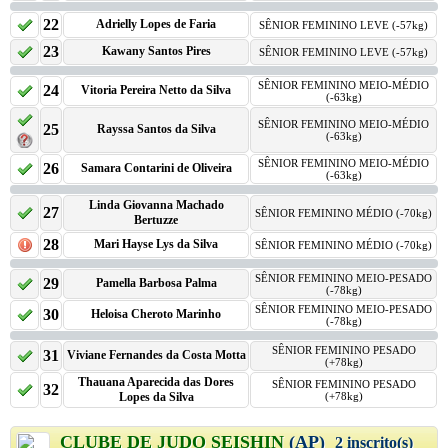
22
Adrielly Lopes de Faria
SÊNIOR FEMININO LEVE (-57kg)
23
Kawany Santos Pires
SÊNIOR FEMININO LEVE (-57kg)
SÊNIOR FEMININO MEIO-MÉDIO
24
Vitoria Pereira Netto da Silva
(-63kg)
SÊNIOR FEMININO MEIO-MÉDIO
25
Rayssa Santos da Silva
(-63kg)
SÊNIOR FEMININO MEIO-MÉDIO
26
Samara Contarini de Oliveira
(-63kg)
Linda Giovanna Machado
27
SÊNIOR FEMININO MÉDIO (-70kg)
Bertuzze
28
Mari Hayse Lys da Silva
SÊNIOR FEMININO MÉDIO (-70kg)
SÊNIOR FEMININO MEIO-PESADO
29
Pamella Barbosa Palma
(-78kg)
SÊNIOR FEMININO MEIO-PESADO
30
Heloisa Cheroto Marinho
(-78kg)
SÊNIOR FEMININO PESADO
31
Viviane Fernandes da Costa Motta
(+78kg)
Thauana Aparecida das Dores
SÊNIOR FEMININO PESADO
32
Lopes da Silva
(+78kg)
CLUBE DE JUDO SEISHIN
(AP)
2 inscrito(s)