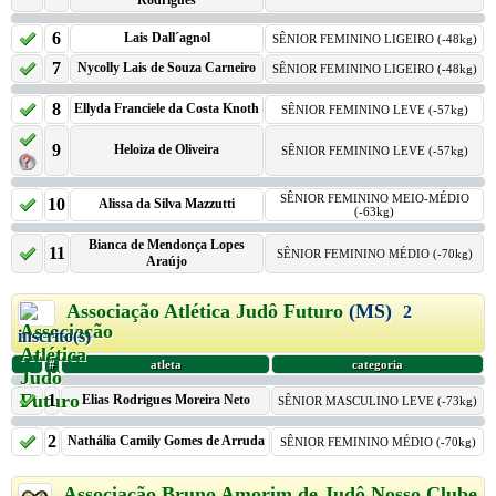
Rodrigues
6
Lais Dall´agnol
SÊNIOR FEMININO LIGEIRO (-48kg)
7
Nycolly Lais de Souza Carneiro
SÊNIOR FEMININO LIGEIRO (-48kg)
8
Ellyda Franciele da Costa Knoth
SÊNIOR FEMININO LEVE (-57kg)
9
Heloiza de Oliveira
SÊNIOR FEMININO LEVE (-57kg)
SÊNIOR FEMININO MEIO-MÉDIO
10
Alissa da Silva Mazzutti
(-63kg)
Bianca de Mendonça Lopes
11
SÊNIOR FEMININO MÉDIO (-70kg)
Araújo
Associação Atlética Judô Futuro
(MS)
2
inscrito(s)
#
atleta
categoria
1
Elias Rodrigues Moreira Neto
SÊNIOR MASCULINO LEVE (-73kg)
2
Nathália Camily Gomes de Arruda
SÊNIOR FEMININO MÉDIO (-70kg)
Associação Bruno Amorim de Judô Nosso Clube