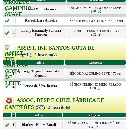
SÊNIOR MASCULINO MEIO-LEVE
1
Israel Muniz França
(-66kg)
2
Rafaelli Lara Almeida
SÊNIOR FEMININO LIGEIRO (-48kg)
Luany Emanuelly Santana
SÊNIOR FEMININO MEIO-LEVE
3
Fonseca
(-52kg)
ASSIST. INF. SANTOS-GOTA DE
LEITE
(SP)
2 inscrito(s)
#
atleta
categoria
Tiago Augusto Koswoski
1
SÊNIOR MASCULINO LEVE (-73kg)
Mancini
SÊNIOR FEMININO MEIO-PESADO
2
Leticia da Silva Batista
(-78kg)
ASSOC. DESP E CULT. FÁBRICA DE
CAMPEÕES
(SP)
2 inscrito(s)
#
atleta
categoria
SÊNIOR MASCULINO MEIO-MÉDIO
1
Matheus Nunes Rurali
(-81kg)