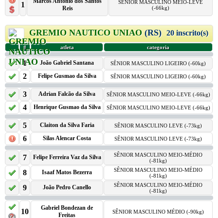
Marcos Antonio dos Santos
SÊNIOR MASCULINO MEIO-LEVE
1
Reis
(-66kg)
GREMIO NAUTICO UNIAO
(RS)
20 inscrito(s)
#
atleta
categoria
1
João Gabriel Santana
SÊNIOR MASCULINO LIGEIRO (-60kg)
2
Felipe Gusmao da Silva
SÊNIOR MASCULINO LIGEIRO (-60kg)
3
Adrian Falcão da Silva
SÊNIOR MASCULINO MEIO-LEVE (-66kg)
4
Henrique Gusmao da Silva
SÊNIOR MASCULINO MEIO-LEVE (-66kg)
5
Claiton da Silva Faria
SÊNIOR MASCULINO LEVE (-73kg)
6
Silas Alencar Costa
SÊNIOR MASCULINO LEVE (-73kg)
SÊNIOR MASCULINO MEIO-MÉDIO
7
Felipe Ferreira Vaz da Silva
(-81kg)
SÊNIOR MASCULINO MEIO-MÉDIO
8
Isaaf Matos Bezerra
(-81kg)
SÊNIOR MASCULINO MEIO-MÉDIO
9
João Pedro Canello
(-81kg)
Gabriel Bondezan de
10
SÊNIOR MASCULINO MÉDIO (-90kg)
Freitas