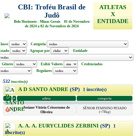
CBI: Troféu Brasil de
ATLETAS
X
Judô
ENTIDADE
Belo Horizonte - Minas Gerais 01 de Novembro
de 2024 a 02 de Novembro de 2024
lasse
Categoria
Estado
Agrupar por
Entidade
Gênero
Exibir Valores
Credenciados
Regulares
532
inscrito(s)
A D SANTO ANDRE
(SP)
1 inscrito(s)
#
atleta
categoria
Josiane Vitória Crisostomo de
SÊNIOR FEMININO PESADO
1
Oliveira
(+78kg)
A. A. A. EURYCLIDES ZERBINI
(SP)
1
inscrito(s)