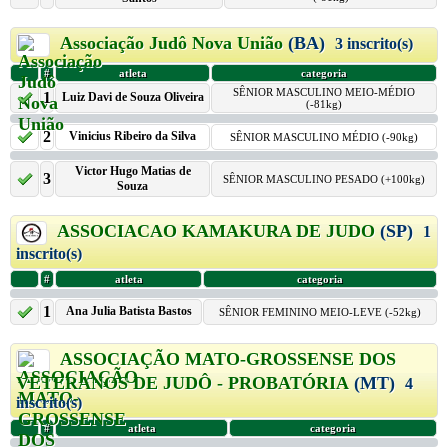
Associação Judô Nova União
(BA)
3 inscrito(s)
#
atleta
categoria
SÊNIOR MASCULINO MEIO-MÉDIO
1
Luiz Davi de Souza Oliveira
(-81kg)
2
Vinicius Ribeiro da Silva
SÊNIOR MASCULINO MÉDIO (-90kg)
Victor Hugo Matias de
3
SÊNIOR MASCULINO PESADO (+100kg)
Souza
ASSOCIACAO KAMAKURA DE JUDO
(SP)
1
inscrito(s)
#
atleta
categoria
1
Ana Julia Batista Bastos
SÊNIOR FEMININO MEIO-LEVE (-52kg)
ASSOCIAÇÃO MATO-GROSSENSE DOS
VETERANOS DE JUDÔ - PROBATÓRIA
(MT)
4
inscrito(s)
#
atleta
categoria