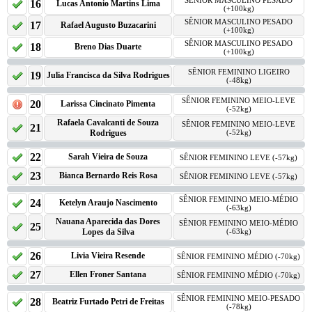
SÊNIOR MASCULINO PESADO
16
Lucas Antonio Martins Lima
(+100kg)
SÊNIOR MASCULINO PESADO
17
Rafael Augusto Buzacarini
(+100kg)
SÊNIOR MASCULINO PESADO
18
Breno Dias Duarte
(+100kg)
SÊNIOR FEMININO LIGEIRO
19
Julia Francisca da Silva Rodrigues
(-48kg)
SÊNIOR FEMININO MEIO-LEVE
20
Larissa Cincinato Pimenta
(-52kg)
Rafaela Cavalcanti de Souza
SÊNIOR FEMININO MEIO-LEVE
21
Rodrigues
(-52kg)
22
Sarah Vieira de Souza
SÊNIOR FEMININO LEVE (-57kg)
23
Bianca Bernardo Reis Rosa
SÊNIOR FEMININO LEVE (-57kg)
SÊNIOR FEMININO MEIO-MÉDIO
24
Ketelyn Araujo Nascimento
(-63kg)
Nauana Aparecida das Dores
SÊNIOR FEMININO MEIO-MÉDIO
25
Lopes da Silva
(-63kg)
26
Livia Vieira Resende
SÊNIOR FEMININO MÉDIO (-70kg)
27
Ellen Froner Santana
SÊNIOR FEMININO MÉDIO (-70kg)
SÊNIOR FEMININO MEIO-PESADO
28
Beatriz Furtado Petri de Freitas
(-78kg)