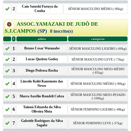
Caio Satoshi Furuya da
2
SÊNIOR MASCULINO MÉDIO (-90kg)
Cunha
ASSOC.YAMAZAKI DE JUDÔ DE
S.J.CAMPOS
(SP)
8 inscrito(s)
#
atleta
categoria
1
Bruno Cesar Watanabe
SÊNIOR MASCULINO LIGEIRO (-60kg)
2
Lucas Queiroz Godoy
SÊNIOR MASCULINO LEVE (-73kg)
SÊNIOR MASCULINO MEIO-MÉDIO
3
Diogo Pedrosa Rocha
(-81kg)
Lincoln Keiiti Kanemoto das
4
SÊNIOR MASCULINO MÉDIO (-90kg)
Neves
SÊNIOR MASCULINO MEIO-PESADO
5
Marco Aurélio Rondeli Cobra
(-100kg)
Tainná Eduarda da Silva
6
SÊNIOR FEMININO LIGEIRO (-48kg)
Oliveira Mota
Gabriele Rodrigues da Silva
7
SÊNIOR FEMININO LEVE (-57kg)
Sogabe