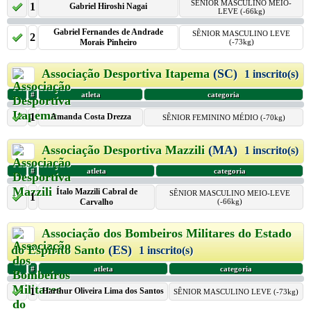
SÊNIOR MASCULINO MEIO-
1
Gabriel Hiroshi Nagai
LEVE (-66kg)
Gabriel Fernandes de Andrade
SÊNIOR MASCULINO LEVE
2
Morais Pinheiro
(-73kg)
Associação Desportiva Itapema
(SC)
1 inscrito(s)
#
atleta
categoria
1
Amanda Costa Drezza
SÊNIOR FEMININO MÉDIO (-70kg)
Associação Desportiva Mazzili
(MA)
1 inscrito(s)
#
atleta
categoria
Ítalo Mazzili Cabral de
SÊNIOR MASCULINO MEIO-LEVE
1
Carvalho
(-66kg)
Associação dos Bombeiros Militares do Estado
do Espirito Santo
(ES)
1 inscrito(s)
#
atleta
categoria
1
Harthur Oliveira Lima dos Santos
SÊNIOR MASCULINO LEVE (-73kg)