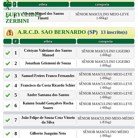
#
atleta
categoria
Alisson Miguel dos Santos
SÊNIOR MASCULINO MEIO-LEVE
1
Finotti
(-66kg)
A.R.C.D. SAO BERNARDO
(SP)
13 inscrito(s)
#
atleta
categoria
Cristyan Valeriano dos Santos
SÊNIOR MASCULINO LIGEIRO
1
Manoel
(-60kg)
SÊNIOR MASCULINO LIGEIRO
2
Jonathan Grismoni de Souza
(-60kg)
SÊNIOR MASCULINO MEIO-LEVE
3
Samuel Freires Franco Fernandes
(-66kg)
SÊNIOR MASCULINO MEIO-LEVE
4
Francisco da Costa Ricardo Schier
(-66kg)
SÊNIOR MASCULINO MEIO-LEVE
5
Andre Santana dos Santos
(-66kg)
Kaiann Iezalel Gonçalves Rocha
SÊNIOR MASCULINO MEIO-LEVE
6
Soares
(-66kg)
João Felipe de Souza Cruz Vitorio
SÊNIOR MASCULINO MEIO-MÉDIO
7
da Silva
(-81kg)
SÊNIOR MASCULINO MÉDIO
8
Gilberto Joaquim Neto
(-90kg)