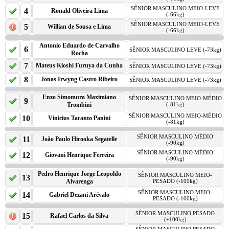
SÊNIOR MASCULINO MEIO-LEVE
4
Ronald Oliveira Lima
(-66kg)
SÊNIOR MASCULINO MEIO-LEVE
5
Willian de Sousa e Lima
(-66kg)
Antonio Eduardo de Carvalho
6
SÊNIOR MASCULINO LEVE (-73kg)
Rocha
7
Mateus Kioshi Furuya da Cunha
SÊNIOR MASCULINO LEVE (-73kg)
8
Jonas Irwyng Castro Ribeiro
SÊNIOR MASCULINO LEVE (-73kg)
Enzo Simomura Maximiano
SÊNIOR MASCULINO MEIO-MÉDIO
9
Trombini
(-81kg)
SÊNIOR MASCULINO MEIO-MÉDIO
10
Vinicius Taranto Panini
(-81kg)
SÊNIOR MASCULINO MÉDIO
11
João Paulo Hirooka Segatelle
(-90kg)
SÊNIOR MASCULINO MÉDIO
12
Giovani Henrique Ferreira
(-90kg)
Pedro Henrique Jorge Leopoldo
SÊNIOR MASCULINO MEIO-
13
Alvarenga
PESADO (-100kg)
SÊNIOR MASCULINO MEIO-
14
Gabriel Dezani Arévalo
PESADO (-100kg)
SÊNIOR MASCULINO PESADO
15
Rafael Carlos da Silva
(+100kg)