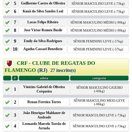
5
Guilherme Castro de Oliveira
SÊNIOR MASCULINO LEVE (-73kg)
6
Kauã da Silva Sandes Leal
SÊNIOR MASCULINO LEVE (-73kg)
7
Lucas Felipe Ribeiro
SÊNIOR MASCULINO MÉDIO (-90kg)
8
Jose Victor Romeu Basile
SÊNIOR MASCULINO MÉDIO (-90kg)
9
Emily da Silva Rodrigues
SÊNIOR FEMININO LEVE (-57kg)
10
Agatha Cassari Benedicto
SÊNIOR FEMININO LEVE (-57kg)
CRF - CLUBE DE REGATAS DO
FLAMENGO
(RJ)
27 inscrito(s)
#
atleta
categoria
Vinicius Gabriel de Oliveira
SÊNIOR MASCULINO LIGEIRO
1
Cerqueira
(-60kg)
SÊNIOR MASCULINO MEIO-LEVE
2
Renan Ferreira Torres
(-66kg)
João Henrique Maldaner de
3
SÊNIOR MASCULINO LEVE (-73kg)
Andrade
Leonardo Marcelo Torrão de
4
SÊNIOR MASCULINO LEVE (-73kg)
Arruda