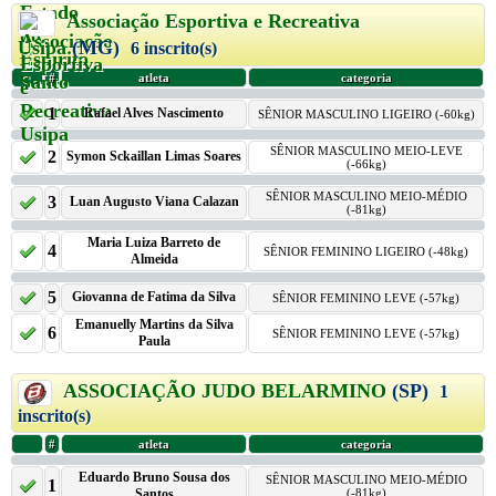
Associação Esportiva e Recreativa
Usipa
(MG)
6 inscrito(s)
#
atleta
categoria
1
Rafael Alves Nascimento
SÊNIOR MASCULINO LIGEIRO (-60kg)
SÊNIOR MASCULINO MEIO-LEVE
2
Symon Sckaillan Limas Soares
(-66kg)
SÊNIOR MASCULINO MEIO-MÉDIO
3
Luan Augusto Viana Calazan
(-81kg)
Maria Luiza Barreto de
4
SÊNIOR FEMININO LIGEIRO (-48kg)
Almeida
5
Giovanna de Fatima da Silva
SÊNIOR FEMININO LEVE (-57kg)
Emanuelly Martins da Silva
6
SÊNIOR FEMININO LEVE (-57kg)
Paula
ASSOCIAÇÃO JUDO BELARMINO
(SP)
1
inscrito(s)
#
atleta
categoria
Eduardo Bruno Sousa dos
SÊNIOR MASCULINO MEIO-MÉDIO
1
Santos
(-81kg)