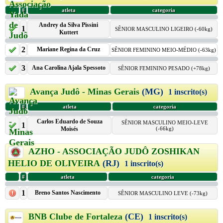
#
atleta
categoria
Andrey da Silva Pissini
1
SÊNIOR MASCULINO LIGEIRO (-60kg)
Kuttert
2
Mariane Regina da Cruz
SÊNIOR FEMININO MEIO-MÉDIO (-63kg)
3
Ana Carolina Ajala Spessoto
SÊNIOR FEMININO PESADO (+78kg)
Avança Judô - Minas Gerais
(MG)
1 inscrito(s)
#
atleta
categoria
Carlos Eduardo de Souza
SÊNIOR MASCULINO MEIO-LEVE
1
Moisés
(-66kg)
AZHO - ASSOCIAÇÃO JUDÔ ZOSHIKAN
HELIO DE OLIVEIRA
(RJ)
1 inscrito(s)
#
atleta
categoria
1
Breno Santos Nascimento
SÊNIOR MASCULINO LEVE (-73kg)
BNB Clube de Fortaleza
(CE)
1 inscrito(s)