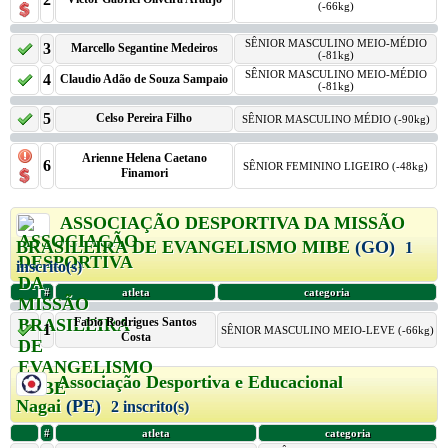
(-66kg)
SÊNIOR MASCULINO MEIO-MÉDIO
3
Marcello Segantine Medeiros
(-81kg)
SÊNIOR MASCULINO MEIO-MÉDIO
4
Claudio Adão de Souza Sampaio
(-81kg)
5
Celso Pereira Filho
SÊNIOR MASCULINO MÉDIO (-90kg)
Arienne Helena Caetano
6
SÊNIOR FEMININO LIGEIRO (-48kg)
Finamori
ASSOCIAÇÃO DESPORTIVA DA MISSÃO
BRASILEIRA DE EVANGELISMO MIBE
(GO)
1
inscrito(s)
#
atleta
categoria
Fabio Rodrigues Santos
1
SÊNIOR MASCULINO MEIO-LEVE (-66kg)
Costa
Associação Desportiva e Educacional
Nagai
(PE)
2 inscrito(s)
#
atleta
categoria