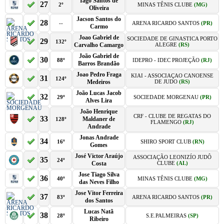
Iago Santos de
27
2º
MINAS TÊNIS CLUBE
(MG)
Oliveira
Jacson Santos do
28
--
ARENA RICARDO SANTOS
(PR)
Carmo
Joao Gabriel de
SOCIEDADE DE GINASTICA PORTO
29
132º
Carvalho Camargo
ALEGRE
(RS)
João Gabriel de
30
88º
IDEPRO - IDEC PROJEÇÃO
(RJ)
Barros Brandão
Joao Pedro Fraga
KIAI - ASSOCIAÇAO CANOENSE
31
124º
Medeiros
DE JUDO
(RS)
João Lucas Jacob
32
29º
SOCIEDADE MORGENAU
(PR)
Alves Lira
João Henrique
CRF - CLUBE DE REGATAS DO
33
Maldaner de
128º
FLAMENGO
(RJ)
Andrade
Jonas Andrade
34
16º
SHIRO SPORT CLUB
(RN)
Gomes
José Victor Araújo
ASSOCIAÇÃO LEONIZÍO JUDÔ
35
24º
Costa
CLUBE
(AL)
Jose Tiago Silva
36
40º
MINAS TÊNIS CLUBE
(MG)
das Neves Filho
Jose Vitor Ferreira
37
83º
ARENA RICARDO SANTOS
(PR)
dos Santos
Lucas Natã
38
28º
S.E.PALMEIRAS
(SP)
Ribeiro