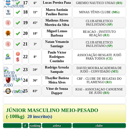
17
Lucas Pereira Paza
6º
GREMIO NAUTICO UNIAO
(RS)
Marco Antônio
18
11º
MINAS TÊNIS CLUBE
(MG)
Paulino Barros
Matheus Abreu
CLUB ATHLETICO
19
45º
Moreira da Silva
PAULISTANO
(SP)
Miguel Lemos
REACAO - INSTITUTO
20
18º
Barboza
REAÇÃO
(RJ)
Natan Venancio
CLUB ATHLETICO
21
3º
Santiago
PAULISTANO
(SP)
Paulo Victor
ASSOCIAÇÃO RESGATE JUDÔ
22
Rodrigues
8º
PARA TODOS
(CE)
Coutinho
Rodrigo Arruda
DAVID MOURA ACADEMIA DE
23
59º
Sampaio
JUDÔ - CONVIDADO
(MT)
Thayllor Batista
CRF - CLUBE DE REGATAS DO
24
36º
Meira Alves
FLAMENGO
(RJ)
Vitor de Souza
KIAI - ASSOCIAÇAO CANOENSE
25
83º
Dapper
DE JUDO
(RS)
JÚNIOR MASCULINO MEIO-PESADO
(-100kg)
20 inscrito(s)
#
ranking
atleta
clube