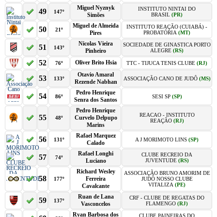
Miguel Nyznyk
INSTITUTO NINTAI DO
49
147º
Simões
BRASIL
(PR)
Miguel de Almeida
INSTITUTO REAÇÃO (CUIABÁ) -
50
21º
Pires
PROBATÓRIA
(MT)
Nicolas Vieira
SOCIEDADE DE GINASTICA PORTO
51
143º
Pinheiro
ALEGRE
(RS)
52
Oliver Brito Hsia
76º
TTC - TIJUCA TENIS CLUBE
(RJ)
Otavio Amaral
53
133º
ASSOCIAÇÃO CANO DE JUDÔ
(MS)
Rezende Nabhan
Pedro Henrique
54
86º
SESI SP
(SP)
Senra dos Santos
Pedro Henrique
REACAO - INSTITUTO
55
Curvelo Delpupo
48º
REAÇÃO
(RJ)
Marins
Rafael Marquez
56
131º
A J MORIMOTO LINS
(SP)
Calado
Rafael Longhi
CLUBE RECREIO DA
57
74º
Luciano
JUVENTUDE
(RS)
Richard Wesley
ASSOCIAÇÃO BRUNO AMORIM DE
58
Ferreira
177º
JUDÔ NOSSO CLUBE
VITALIZA
(PE)
Cavalcante
Ruan de Lana
CRF - CLUBE DE REGATAS DO
59
137º
Vasconcelos
FLAMENGO
(RJ)
Ryan Barbosa dos
CLUBE PAINEIRAS DO