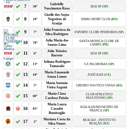
Gabrielly
7
30º
SESI SP
(SP)
Nascimento Rosa
Giselle dos Anjos
8
Negreiros de
10º
SHIRO SPORT CLUB
(RN)
Araújo
Julia Francisca da
9
7º
ESPORTE CLUBE PINHEIROS
(SP)
Silva Rodrigues
Julia Maria dos
SANTA MONICA CLUBE DE
10
78º
Santos Lima
CAMPO
(PR)
Julia Teixeira
11
6º
SESI SP
(SP)
Barreto
Juliana Rodrigues
12
13º
S.E.PALMEIRAS
(SP)
Yamasaki
Maria Emanuele
13
44º
JUDÔ KAN
(CE)
Souza Lemos
Maria Antonia
14
5º
GREMIO NAUTICO UNIAO
(RS)
Vieira Argemi
Maria Clara
CLUB ATHLETICO
15
60º
Cardoso Paixão
PAULISTANO
(SP)
Maria Laura
KIAI-KAN/MUNICIPIO DE
16
Casadei
85º
FRANCA
(SP)
Bentivoglio
Mariana Costa da
REACAO - INSTITUTO
17
2º
Silva Nunes
REAÇÃO
(RJ)