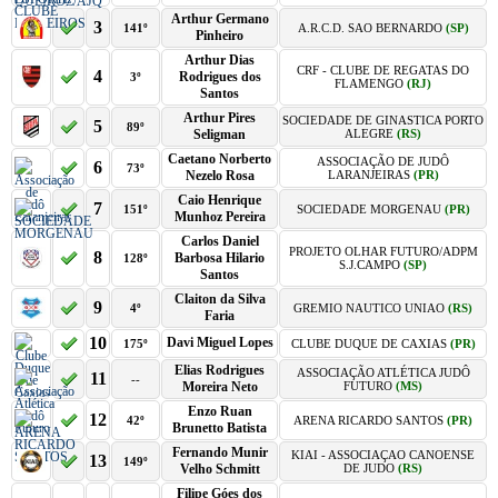
Arthur Germano
3
141º
A.R.C.D. SAO BERNARDO
(SP)
Pinheiro
Arthur Dias
CRF - CLUBE DE REGATAS DO
4
Rodrigues dos
3º
FLAMENGO
(RJ)
Santos
Arthur Pires
SOCIEDADE DE GINASTICA PORTO
5
89º
Seligman
ALEGRE
(RS)
Caetano Norberto
ASSOCIAÇÃO DE JUDÔ
6
73º
Nezelo Rosa
LARANJEIRAS
(PR)
Caio Henrique
7
151º
SOCIEDADE MORGENAU
(PR)
Munhoz Pereira
Carlos Daniel
PROJETO OLHAR FUTURO/ADPM
8
Barbosa Hilario
128º
S.J.CAMPO
(SP)
Santos
Claiton da Silva
9
4º
GREMIO NAUTICO UNIAO
(RS)
Faria
10
Davi Miguel Lopes
175º
CLUBE DUQUE DE CAXIAS
(PR)
Elias Rodrigues
ASSOCIAÇÃO ATLÉTICA JUDÔ
11
--
Moreira Neto
FUTURO
(MS)
Enzo Ruan
12
42º
ARENA RICARDO SANTOS
(PR)
Brunetto Batista
Fernando Munir
KIAI - ASSOCIAÇAO CANOENSE
13
149º
Velho Schmitt
DE JUDO
(RS)
Filipe Góes dos