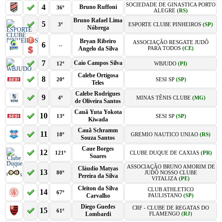
SOCIEDADE DE GINASTICA PORTO
4
Bruno Ruffoni
36º
ALEGRE
(RS)
Bruno Rafael Lima
5
3º
ESPORTE CLUBE PINHEIROS
(SP)
Nóbrega
Bryan Ribeiro
ASSOCIAÇÃO RESGATE JUDÔ
6
--
Angelo da Silva
PARA TODOS
(CE)
7
Caio Campos Silva
12º
WBJUDO
(PI)
Calebe Ortigosa
8
20º
SESI SP
(SP)
Teles
Calebe Rodrigues
9
4º
MINAS TÊNIS CLUBE
(MG)
de Oliveira Santos
Cauã Yuta Yokota
10
13º
SESI SP
(SP)
Kiwada
Cauã Schramm
11
18º
GREMIO NAUTICO UNIAO
(RS)
Souza Santos
Caue Borges
12
121º
CLUBE DUQUE DE CAXIAS
(PR)
Soares
ASSOCIAÇÃO BRUNO AMORIM DE
Cláudio Matyas
13
80º
JUDÔ NOSSO CLUBE
Pereira da Silva
VITALIZA
(PE)
Cleiton da Silva
CLUB ATHLETICO
14
67º
Carvalho
PAULISTANO
(SP)
Diego Guedes
CRF - CLUBE DE REGATAS DO
15
61º
Lombardi
FLAMENGO
(RJ)