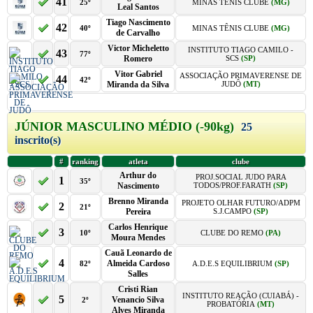
41
25º
MINAS TÊNIS CLUBE
(MG)
Leal Santos
Tiago Nascimento
42
40º
MINAS TÊNIS CLUBE
(MG)
de Carvalho
Victor Micheletto
INSTITUTO TIAGO CAMILO -
43
77º
Romero
SCS
(SP)
Vitor Gabriel
ASSOCIAÇÃO PRIMAVERENSE DE
44
42º
Miranda da Silva
JUDÔ
(MT)
JÚNIOR MASCULINO MÉDIO (-90kg)
25
inscrito(s)
#
ranking
atleta
clube
Arthur do
PROJ.SOCIAL JUDO PARA
1
35º
Nascimento
TODOS/PROF.FARATH
(SP)
Brenno Miranda
PROJETO OLHAR FUTURO/ADPM
2
21º
Pereira
S.J.CAMPO
(SP)
Carlos Henrique
3
10º
CLUBE DO REMO
(PA)
Moura Mendes
Cauã Leonardo de
4
Almeida Cardoso
82º
A.D.E.S EQUILIBRIUM
(SP)
Salles
Cristi Rian
INSTITUTO REAÇÃO (CUIABÁ) -
5
Venancio Silva
2º
PROBATÓRIA
(MT)
Alves Miranda