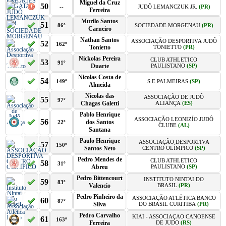
Miguel da Cruz
50
--
JUDÔ LEMANCZUK JR.
(PR)
Ferreira
Murilo Santos
51
86º
SOCIEDADE MORGENAU
(PR)
Carneiro
Nathan Santos
ASSOCIAÇÃO DESPORTIVA JUDÔ
52
162º
Tonietto
TONIETTO
(PR)
Nickolas Pereira
CLUB ATHLETICO
53
91º
Duarte
PAULISTANO
(SP)
Nicolas Costa de
54
149º
S.E.PALMEIRAS
(SP)
Almeida
Nicolas das
ASSOCIAÇÃO DE JUDÔ
55
97º
Chagas Galetti
ALIANÇA
(ES)
Pablo Henrique
ASSOCIAÇÃO LEONIZÍO JUDÔ
56
dos Santos
22º
CLUBE
(AL)
Santana
Paulo Henrique
ASSOCIAÇÃO DESPORTIVA
57
150º
Santos Neto
CENTRO OLÍMPICO
(SP)
Pedro Mendes de
CLUB ATHLETICO
58
31º
Abreu
PAULISTANO
(SP)
Pedro Bittencourt
INSTITUTO NINTAI DO
59
83º
Valencio
BRASIL
(PR)
Pedro Pinheiro da
ASSOCIAÇÃO ATLÉTICA BANCO
60
87º
Silva
DO BRASIL CURITIBA
(PR)
Pedro Carvalho
KIAI - ASSOCIAÇAO CANOENSE
61
163º
Ferreira
DE JUDO
(RS)