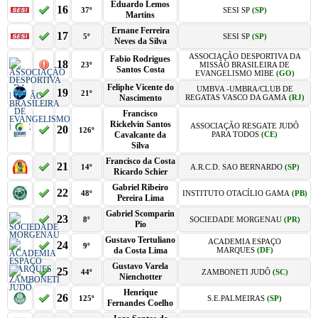
Eduardo Lemos
16
37º
SESI SP
(SP)
Martins
Ernane Ferreira
17
5º
SESI SP
(SP)
Neves da Silva
ASSOCIAÇÃO DESPORTIVA DA
Fabio Rodrigues
18
23º
MISSÃO BRASILEIRA DE
Santos Costa
EVANGELISMO MIBE
(GO)
Feliphe Vicente do
UMBVA -UMBRA/CLUB DE
19
21º
Nascimento
REGATAS VASCO DA GAMA
(RJ)
Francisco
Rickelvin Santos
ASSOCIAÇÃO RESGATE JUDÔ
20
126º
Cavalcante da
PARA TODOS
(CE)
Silva
Francisco da Costa
21
14º
A.R.C.D. SAO BERNARDO
(SP)
Ricardo Schier
Gabriel Ribeiro
22
48º
INSTITUTO OTACÍLIO GAMA
(PB)
Pereira Lima
Gabriel Scomparin
23
8º
SOCIEDADE MORGENAU
(PR)
Pio
Gustavo Tertuliano
ACADEMIA ESPAÇO
24
9º
da Costa Lima
MARQUES
(DF)
Gustavo Varela
25
44º
ZAMBONETI JUDÔ
(SC)
Nienchotter
Henrique
26
125º
S.E.PALMEIRAS
(SP)
Fernandes Coelho