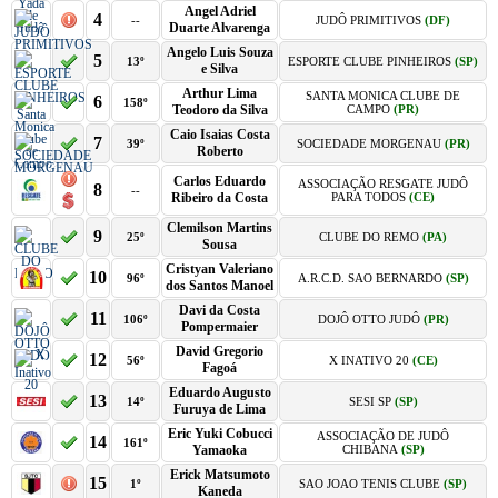
Angel Adriel
4
--
JUDÔ PRIMITIVOS
(DF)
Duarte Alvarenga
Angelo Luis Souza
5
13º
ESPORTE CLUBE PINHEIROS
(SP)
e Silva
Arthur Lima
SANTA MONICA CLUBE DE
6
158º
Teodoro da Silva
CAMPO
(PR)
Caio Isaias Costa
7
39º
SOCIEDADE MORGENAU
(PR)
Roberto
Carlos Eduardo
ASSOCIAÇÃO RESGATE JUDÔ
8
--
Ribeiro da Costa
PARA TODOS
(CE)
Clemilson Martins
9
25º
CLUBE DO REMO
(PA)
Sousa
Cristyan Valeriano
10
96º
A.R.C.D. SAO BERNARDO
(SP)
dos Santos Manoel
Davi da Costa
11
106º
DOJÔ OTTO JUDÔ
(PR)
Pompermaier
David Gregorio
12
56º
X INATIVO 20
(CE)
Fagoá
Eduardo Augusto
13
14º
SESI SP
(SP)
Furuya de Lima
Eric Yuki Cobucci
ASSOCIAÇÃO DE JUDÔ
14
161º
Yamaoka
CHIBANA
(SP)
Erick Matsumoto
15
1º
SAO JOAO TENIS CLUBE
(SP)
Kaneda