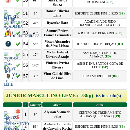
50
Silva Dias de
81º
PAULISTANO
(SP)
Souza
Ronald Oliveira
51
1º
ESPORTE CLUBE PINHEIROS
(SP)
Lima
ACADEMIA DE JUDO
52
Ryosuke Hara
47º
RANDORI/GUAIRACÁ
(PR)
Samuel Freires
53
45º
A.R.C.D. SAO BERNARDO
(SP)
Franco Fernandes
Victor Alexandre
54
53º
IDEPRO - IDEC PROJEÇÃO
(RJ)
da Silva Lisboa
Victor Gabriel
ASSOCIAÇÃO DE JUDÔ
55
17º
Oliveira Araujo
ALIANÇA
(ES)
Vinicius Pereira
ASSIST. INF. SANTOS-GOTA DE
56
146º
Oliveira
LEITE
(SP)
Vitor Gabriel Silva
57
39º
SHIRO SPORT CLUB
(RN)
de Lima
JÚNIOR MASCULINO LEVE (-73kg)
63 inscrito(s)
#
ranking
atleta
clube
Alysson Viana da
CENTRO DE TREINAMENTO
1
9º
Silva
ABDIAS QUEIROZ/AJQ
(PI)
Antonio Eduardo
2
83º
ESPORTE CLUBE PINHEIROS
(SP)
de Carvalho Rocha