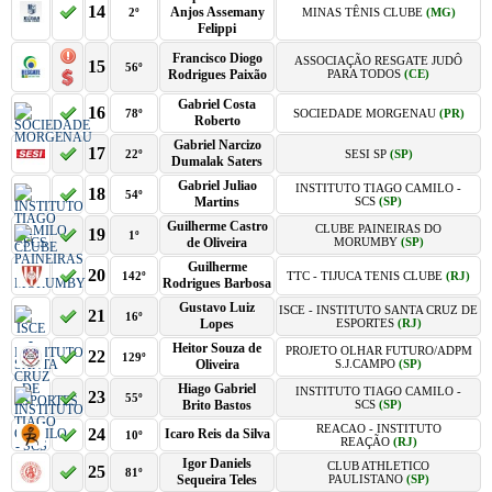
14
Anjos Assemany
2º
MINAS TÊNIS CLUBE
(MG)
Felippi
Francisco Diogo
ASSOCIAÇÃO RESGATE JUDÔ
15
56º
Rodrigues Paixão
PARA TODOS
(CE)
Gabriel Costa
16
78º
SOCIEDADE MORGENAU
(PR)
Roberto
Gabriel Narcizo
17
22º
SESI SP
(SP)
Dumalak Saters
Gabriel Juliao
INSTITUTO TIAGO CAMILO -
18
54º
Martins
SCS
(SP)
Guilherme Castro
CLUBE PAINEIRAS DO
19
1º
de Oliveira
MORUMBY
(SP)
Guilherme
20
142º
TTC - TIJUCA TENIS CLUBE
(RJ)
Rodrigues Barbosa
Gustavo Luiz
ISCE - INSTITUTO SANTA CRUZ DE
21
16º
Lopes
ESPORTES
(RJ)
Heitor Souza de
PROJETO OLHAR FUTURO/ADPM
22
129º
Oliveira
S.J.CAMPO
(SP)
Hiago Gabriel
INSTITUTO TIAGO CAMILO -
23
55º
Brito Bastos
SCS
(SP)
REACAO - INSTITUTO
24
Icaro Reis da Silva
10º
REAÇÃO
(RJ)
Igor Daniels
CLUB ATHLETICO
25
81º
Sequeira Teles
PAULISTANO
(SP)