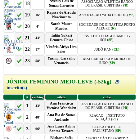
Nycolly Lais de
ASSOCIAÇÃO ATLÉTICA BANCO
18
--
Souza Carneiro
DO BRASIL CURITIBA
(PR)
Rayssa de Arruda
19
16º
ASSOCIAÇÃO YADA DE JUDÔ
(MS)
Nascimento
Sarah Mauer
SOCIEDADE DE GINASTICA PORTO
20
4º
Mendes
ALEGRE
(RS)
Talita Yukari
INSTITUTO TIAGO CAMILO -
21
43º
Uemura Chiao
SCS
(SP)
Victória Airlys Lira
22
17º
JUDÔ KAN
(CE)
Sales
Yasmin Carvalho
ASSOCIACAO KAMAKURA DE
23
58º
Venancio
JUDO
(SP)
JÚNIOR FEMININO MEIO-LEVE (-52kg)
29
inscrito(s)
#
ranking
atleta
clube
Ana Francisca
ASSOCIAÇÃO ATLÉTICA BANCO
1
43º
Victória Wandalen
DO BRASIL CURITIBA
(PR)
Ana Bia de Souza
REACAO - INSTITUTO
2
48º
Andrade
REAÇÃO
(RJ)
Ana Luiza Ailime
CLUB ATHLETICO
3
66º
Santos Tavares
PAULISTANO
(SP)
Bárbara Sofia
ASSOCIAÇÃO DESPORTIVA