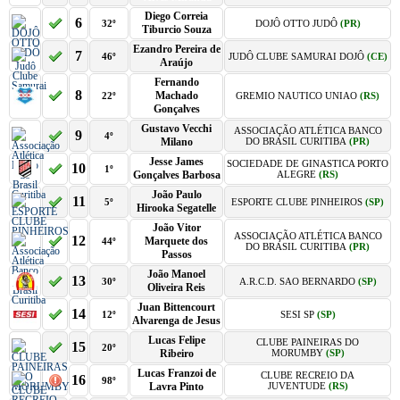
Diego Correia
6
32º
DOJÔ OTTO JUDÔ
(PR)
Tiburcio Souza
Ezandro Pereira de
7
46º
JUDÔ CLUBE SAMURAI DOJÔ
(CE)
Araújo
Fernando
8
Machado
22º
GREMIO NAUTICO UNIAO
(RS)
Gonçalves
Gustavo Vecchi
ASSOCIAÇÃO ATLÉTICA BANCO
9
4º
Milano
DO BRASIL CURITIBA
(PR)
Jesse James
SOCIEDADE DE GINASTICA PORTO
10
1º
Gonçalves Barbosa
ALEGRE
(RS)
João Paulo
11
5º
ESPORTE CLUBE PINHEIROS
(SP)
Hirooka Segatelle
João Vitor
ASSOCIAÇÃO ATLÉTICA BANCO
12
Marquete dos
44º
DO BRASIL CURITIBA
(PR)
Passos
João Manoel
13
30º
A.R.C.D. SAO BERNARDO
(SP)
Oliveira Reis
Juan Bittencourt
14
12º
SESI SP
(SP)
Alvarenga de Jesus
Lucas Felipe
CLUBE PAINEIRAS DO
15
20º
Ribeiro
MORUMBY
(SP)
Lucas Franzoi de
CLUBE RECREIO DA
16
98º
Lavra Pinto
JUVENTUDE
(RS)