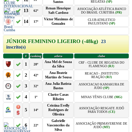
Santos
REGATAS
(SP)
Renan Henrique
ASSOCIAÇÃO ATLÉTICA BANCO
13
62º
Saft Cardoso
DO BRASIL CURITIBA
(PR)
Victor Maximus de
CLUB ATHLETICO
14
17º
Gonzalez
PAULISTANO
(SP)
JÚNIOR FEMININO LIGEIRO (-48kg)
23
inscrito(s)
#
ranking
atleta
clube
Ana Mel de Souza
CRF - CLUBE DE REGATAS DO
1
28º
da Silva
FLAMENGO
(RJ)
Ana Beatriz
REACAO - INSTITUTO
2
42º
Martins de Sousa
REAÇÃO
(RJ)
Ana Julia Batista
ASSOCIACAO KAMAKURA DE
3
32º
Bastos
JUDO
(SP)
Clarice Casas
4
1º
MINAS TÊNIS CLUBE
(MG)
Ribeiro
Cristina Evelly
ASSOCIAÇÃO RESGATE JUDÔ
5
Rodrigues de
14º
PARA TODOS
(CE)
Oliveira
Gabrielle
ASSOCIAÇÃO PRIMAVERENSE DE
6
Vasconcelos da
22º
JUDÔ
(MT)
Silva