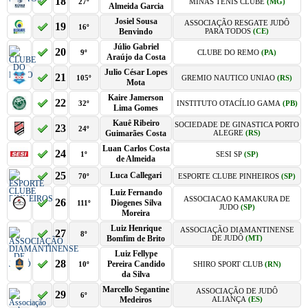
18
27º
MINAS TÊNIS CLUBE
(MG)
Almeida Garcia
Josiel Sousa
ASSOCIAÇÃO RESGATE JUDÔ
19
16º
Benvindo
PARA TODOS
(CE)
Júlio Gabriel
20
9º
CLUBE DO REMO
(PA)
Araújo da Costa
Julio César Lopes
21
105º
GREMIO NAUTICO UNIAO
(RS)
Mota
Kaire Jamerson
22
32º
INSTITUTO OTACÍLIO GAMA
(PB)
Lima Gomes
Kauê Ribeiro
SOCIEDADE DE GINASTICA PORTO
23
24º
Guimarães Costa
ALEGRE
(RS)
Luan Carlos Costa
24
1º
SESI SP
(SP)
de Almeida
25
Luca Callegari
70º
ESPORTE CLUBE PINHEIROS
(SP)
Luiz Fernando
ASSOCIACAO KAMAKURA DE
26
Diogenes Silva
111º
JUDO
(SP)
Moreira
Luiz Henrique
ASSOCIAÇÃO DIAMANTINENSE
27
8º
Bomfim de Brito
DE JUDÔ
(MT)
Luiz Fellype
28
Pereira Candido
10º
SHIRO SPORT CLUB
(RN)
da Silva
Marcello Segantine
ASSOCIAÇÃO DE JUDÔ
29
6º
Medeiros
ALIANÇA
(ES)