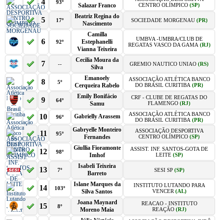
4
93º
Salazar Franco
CENTRO OLÍMPICO
(SP)
Beatriz Regina do
5
17º
SOCIEDADE MORGENAU
(PR)
Nascimento
Camilla
UMBVA -UMBRA/CLUB DE
6
Estephanelli
92º
REGATAS VASCO DA GAMA
(RJ)
Vianna Teixeira
Cecilia Moura da
7
--
GREMIO NAUTICO UNIAO
(RS)
Silva
Emanoely
ASSOCIAÇÃO ATLÉTICA BANCO
8
5º
Cerqueira Rabelo
DO BRASIL CURITIBA
(PR)
Emily Bonifácio
CRF - CLUBE DE REGATAS DO
9
64º
Samu
FLAMENGO
(RJ)
ASSOCIAÇÃO ATLÉTICA BANCO
10
Gabrielly Arassem
96º
DO BRASIL CURITIBA
(PR)
Gabryelle Monteiro
ASSOCIAÇÃO DESPORTIVA
11
95º
Fernandes
CENTRO OLÍMPICO
(SP)
Giullia Fioramonte
ASSIST. INF. SANTOS-GOTA DE
12
98º
Imhof
LEITE
(SP)
Isabeli Teixeira
13
7º
SESI SP
(SP)
Barreto
Islane Marques da
INSTITUTO LUTANDO PARA
14
103º
Silva Santos
VENCER
(AL)
Joana Maynard
REACAO - INSTITUTO
15
8º
Moreno Maia
REAÇÃO
(RJ)