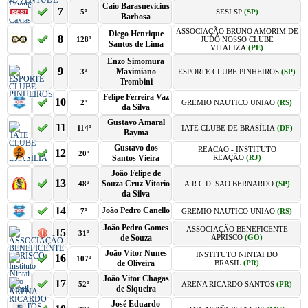
Caio Barasnevicius
7
5º
SESI SP
(SP)
Barbosa
ASSOCIAÇÃO BRUNO AMORIM DE
Diego Henrique
8
128º
JUDÔ NOSSO CLUBE
Santos de Lima
VITALIZA
(PE)
Enzo Simomura
9
Maximiano
3º
ESPORTE CLUBE PINHEIROS
(SP)
Trombini
Felipe Ferreira Vaz
10
2º
GREMIO NAUTICO UNIAO
(RS)
da Silva
Gustavo Amaral
11
114º
IATE CLUBE DE BRASÍLIA
(DF)
Bayma
Gustavo dos
REACAO - INSTITUTO
12
20º
Santos Vieira
REAÇÃO
(RJ)
João Felipe de
13
Souza Cruz Vitorio
48º
A.R.C.D. SAO BERNARDO
(SP)
da Silva
14
João Pedro Canello
7º
GREMIO NAUTICO UNIAO
(RS)
João Pedro Gomes
ASSOCIAÇÃO BENEFICENTE
15
31º
de Souza
APRISCO
(GO)
João Vitor Nunes
INSTITUTO NINTAI DO
16
107º
de Oliveira
BRASIL
(PR)
João Vitor Chagas
17
52º
ARENA RICARDO SANTOS
(PR)
de Siqueira
José Eduardo