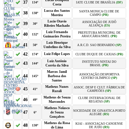
Lucas Denipotti
37
134º
IATE CLUBE DE BRASÍLIA
(DF)
Costa
Lucca dos Santos
SANTA MONICA CLUBE DE
38
138º
Moreira
CAMPO
(PR)
Lucio Otavio
ASSOCIAÇÃO DE JUDÔ
39
30º
Ribeiro Machado
ALIANÇA
(ES)
Luiz Fernando
PREFEITURA MUNICIPAL DE
40
132º
Guimarães Pereira
ARAUCÁRIA/SMEL
(PR)
Luiz Henrique
41
50º
A.R.C.D. SAO BERNARDO
(SP)
Umbelino da Silva
42
Luiz Felipe Lopes
174º
CLUBE DUQUE DE CAXIAS
(PR)
Luiz Antônio
INSTITUTO NINTAI DO
43
144º
Corrêa da Silva
BRASIL
(PR)
Marcos Jamil
ASSOCIAÇÃO DESPORTIVA
44
Barbosa dos
145º
CENTRO OLÍMPICO
(SP)
Santos
Matheus Nunes
ASSOC. DESP E CULT. FÁBRICA DE
45
41º
Rurali
CAMPEÕES
(SP)
Matheus de Souza
CLUBE INTERNACIONAL DE
46
49º
Marcondes
REGATAS
(SP)
Matheus Nolasco
SOCIEDADE DE GINASTICA PORTO
47
de Souza
6º
ALEGRE
(RS)
Gonçalves
Matheus da Rosa
KIAI - ASSOCIAÇAO CANOENSE
48
130º
de Lima
DE JUDO
(RS)