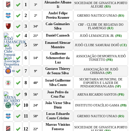
Alexandre Albano
SOCIEDADE DE GINASTICA PORTO
1
3º
Ii
ALEGRE
(RS)
André Felipe
2
2º
GREMIO NAUTICO UNIAO
(RS)
Pereira Kramer
Caio Guimarães
CRF - CLUBE DE REGATAS DO
3
34º
Silva
FLAMENGO
(RJ)
4
Daniel Caznoch
21º
JUDÔ LEMANCZUK JR.
(PR)
Emanoel Alencar
5
59º
JUDÔ CLUBE SAMURAI DOJÔ
(CE)
Monteiro
Guilherme
ASSOCIAÇÃO DESPORTIVA JUDÔ
6
Schenoveber da
14º
TONIETTO
(PR)
Luz
Gustavo Thierry
ASSOCIAÇÃO DE JUDÔ
7
9º
de Souza Silva
CHIBANA
(SP)
SECRETARIA MUNICIPAL DE
Israel Guilherme
8
48º
ESPORTES E LAZER DE
Silva Couto
PINDAMONHANGABA
(SP)
Joao Pedro da
9
56º
ARENA RICARDO SANTOS
(PR)
Cruz Paz
João Victor Silva
10
24º
INSTITUTO OTACÍLIO GAMA
(PB)
Diniz
Lucas Eduardo
11
58º
GREMIO NAUTICO UNIAO
(RS)
Couto Cristino
Marcus Vinicius
SOCIEDADE DE GINASTICA PORTO
12
Fonseca
22º
ALEGRE
(RS)