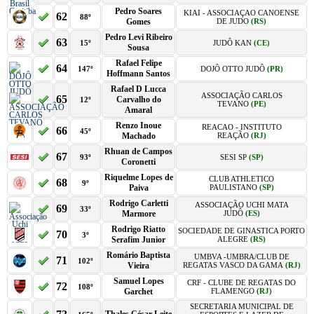
Pedro Soares
KIAI - ASSOCIAÇAO CANOENSE
62
88º
Gomes
DE JUDO
(RS)
Pedro Levi Ribeiro
63
15º
JUDÔ KAN
(CE)
Sousa
Rafael Felipe
64
147º
DOJÔ OTTO JUDÔ
(PR)
Hoffmann Santos
Rafael D Lucca
ASSOCIAÇÃO CARLOS
65
Carvalho do
12º
TEVANO
(PE)
Amaral
Renzo Inoue
REACAO - INSTITUTO
66
45º
Machado
REAÇÃO
(RJ)
Rhuan de Campos
67
93º
SESI SP
(SP)
Coronetti
Riquelme Lopes de
CLUB ATHLETICO
68
9º
Paiva
PAULISTANO
(SP)
Rodrigo Carletti
ASSOCIAÇÃO UCHI MATA
69
33º
Marmore
JUDÔ
(ES)
Rodrigo Riatto
SOCIEDADE DE GINASTICA PORTO
70
3º
Serafim Junior
ALEGRE
(RS)
Romário Baptista
UMBVA -UMBRA/CLUB DE
71
102º
Vieira
REGATAS VASCO DA GAMA
(RJ)
Samuel Lopes
CRF - CLUBE DE REGATAS DO
72
108º
Garchet
FLAMENGO
(RJ)
SECRETARIA MUNICIPAL DE