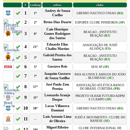
#
ranking
atleta
clube
Andrey de Souza
1
1º
GREMIO NAUTICO UNIAO
(RS)
Coelho
2
Breno Dias Duarte
2º
ESPORTE CLUBE PINHEIROS
(SP)
Caio Henrique
REACAO - INSTITUTO
3
Gomes Rodrigues
6º
REAÇÃO
(RJ)
dos Santos
Eduardo Elias
ASSOCIAÇÃO DE JUDÔ
4
21º
Chalito Martins
ALIANÇA
(ES)
Gabriel Pereira dos
REACAO - INSTITUTO
5
3º
Santos
REAÇÃO
(RJ)
6
Gustavo Reis
5º
SESI SP
(SP)
Joaquim Gustavo
PAIS ALUNOS E AMIGOS DO JUDO
7
7º
de Souza Satilho
- BLUMENAU
(SC)
José Paulo Zem
ASSOCIAÇÃO ATLÉTICA BANCO
8
57º
Pereira
DO BRASIL CURITIBA
(PR)
Leonardo Araujo
PROJETO OLHAR FUTURO/ADPM
9
11º
Duque
S.J.CAMPO
(SP)
Lucas Villanova
10
58º
GREMIO NAUTICO UNIAO
(RS)
Damiani
Luis Antonio Lima
JUDÔ E MOVIMENTO / CLUBE DO
11
--
de Oliveira
BANESE
(SE)
Miguel Ribeiro
CLUBE INTERNACIONAL DE
12
59º