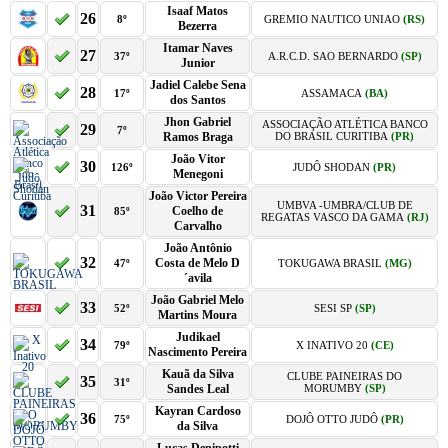
Isaaf Matos
26
8º
GREMIO NAUTICO UNIAO
(RS)
Bezerra
Itamar Naves
27
37º
A.R.C.D. SAO BERNARDO
(SP)
Junior
Jadiel Calebe Sena
28
17º
ASSAMACA
(BA)
dos Santos
Jhon Gabriel
ASSOCIAÇÃO ATLÉTICA BANCO
29
7º
Ramos Braga
DO BRASIL CURITIBA
(PR)
João Vitor
30
126º
JUDÔ SHODAN
(PR)
Menegoni
João Victor Pereira
UMBVA -UMBRA/CLUB DE
31
Coelho de
85º
REGATAS VASCO DA GAMA
(RJ)
Carvalho
João Antônio
32
Costa de Melo D
47º
TOKUGAWA BRASIL
(MG)
´avila
João Gabriel Melo
33
52º
SESI SP
(SP)
Martins Moura
Judikael
34
79º
X INATIVO 20
(CE)
Nascimento Pereira
Kauã da Silva
CLUBE PAINEIRAS DO
35
31º
Sandes Leal
MORUMBY
(SP)
Kayran Cardoso
36
75º
DOJÔ OTTO JUDÔ
(PR)
da Silva