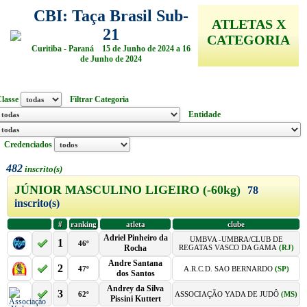
CBI: Taça Brasil Sub-
ATLETAS X
21
CATEGORIA
Curitiba - Paraná 15 de Junho de 2024 a 16
de Junho de 2024
lasse
Filtrar Categoria
Entidade
Credenciados
482
inscrito(s)
JÚNIOR MASCULINO LIGEIRO (-60kg)
78
inscrito(s)
#
ranking
atleta
clube
Adriel Pinheiro da
UMBVA -UMBRA/CLUB DE
1
46º
Rocha
REGATAS VASCO DA GAMA
(RJ)
Andre Santana
2
47º
A.R.C.D. SAO BERNARDO
(SP)
dos Santos
Andrey da Silva
3
62º
ASSOCIAÇÃO YADA DE JUDÔ
(MS)
Pissini Kuttert