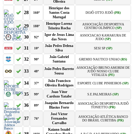
Oliveira
Henrique dos
28
Santos Costa
160º
DOJÔ OTTO JUDÔ
(PR)
Marugal
Henrique Lorenz
ASSOCIAÇÃO DESPORTIVA
29
188º
Teixeira Rocha
CENTRO OLÍMPICO
(SP)
Igor de Jesus Lima
ASSOCIACAO KAMAKURA DE
30
92º
das Neves
JUDO
(SP)
João Pedro Delena
31
10º
SESI SP
(SP)
Silva
João Gabriel
32
90º
GREMIO NAUTICO UNIAO
(RS)
Santana
ASSOCIAÇÃO BRUNO AMORIM DE
João Pedro Barreto
33
48º
JUDÔ NOSSO CLUBE
Sousa
VITALIZA
(PE)
João Francisco
34
37º
ESPORTE CLUBE PINHEIROS
(SP)
Oliveira Rodrigues
Joao Vitor
35
99º
S.E.PALMEIRAS
(SP)
Cardozo Yatabe
Joaquim Bernardo
ASSOCIAÇÃO DESPORTIVA JUDÔ
36
89º
Blasius Forte
TONIETTO
(PR)
José Victor
ASSOCIAÇÃO ATLÉTICA BANCO
37
Fernandes
76º
DO BRASIL CURITIBA
(PR)
Carvalho
Kaiann Iezalel
38