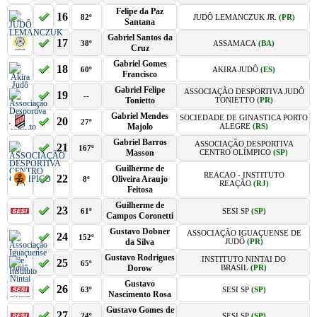
Felipe da Paz
16
82º
JUDÔ LEMANCZUK JR.
(PR)
Santana
Gabriel Santos da
17
38º
ASSAMACA
(BA)
Cruz
Gabriel Gomes
18
60º
AKIRA JUDÔ
(ES)
Francisco
Gabriel Felipe
ASSOCIAÇÃO DESPORTIVA JUDÔ
19
--
Tonietto
TONIETTO
(PR)
Gabriel Mendes
SOCIEDADE DE GINASTICA PORTO
20
27º
Majolo
ALEGRE
(RS)
Gabriel Barros
ASSOCIAÇÃO DESPORTIVA
21
167º
Masson
CENTRO OLÍMPICO
(SP)
Guilherme de
REACAO - INSTITUTO
22
Oliveira Araujo
8º
REAÇÃO
(RJ)
Feitosa
Guilherme de
23
61º
SESI SP
(SP)
Campos Coronetti
Gustavo Dobner
ASSOCIAÇÃO IGUAÇUENSE DE
24
152º
da Silva
JUDÔ
(PR)
Gustavo Rodrigues
INSTITUTO NINTAI DO
25
65º
Dorow
BRASIL
(PR)
Gustavo
26
63º
SESI SP
(SP)
Nascimento Rosa
Gustavo Gomes de
27
24º
SESI SP
(SP)