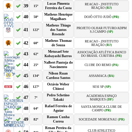
Lucas Pimenta
REACAO - INSTITUTO
39
15º
Ferreira da Costa
REAÇÃO
(RJ)
Matheus Henrique
40
58º
DOJÔ OTTO JUDÔ
(PR)
Magalhaes
Matheus Thiago
PROJETO OLHAR FUTURO/ADPM
41
dos Santos
122º
S.J.CAMPO
(SP)
Resende
Matheus Thomaz
REACAO - INSTITUTO
42
60º
de Souza
REAÇÃO
(RJ)
Metusael Sete
ASSOCIAÇÃO ATLÉTICA BANCO
43
62º
Kobayashi Barros
DO BRASIL CURITIBA
(PR)
Nalbert Pantoja do
44
25º
CLUBE DO REMO
(PA)
Nascimento
Nilson Ruan
45
134º
ASSAMACA
(BA)
Cardoso Santos
Octávio Weber
46
127º
SESI SP
(SP)
Chiossi
Pedro Schetino
ACADEMIA ESPAÇO
47
7º
Takaki
MARQUES
(DF)
Rafael Ferreira de
SANTA MONICA CLUBE DE
48
64º
Aguiar
CAMPO
(PR)
Ramon Cunha
49
82º
SOCIEDADE MORGENAU
(PR)
Correa
Renan Pereira da
CLUB ATHLETICO