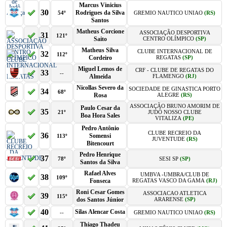
Marcus Vinicius
30
Rodrigues da Silva
54º
GREMIO NAUTICO UNIAO
(RS)
Santos
Matheus Corcione
ASSOCIAÇÃO DESPORTIVA
31
121º
Saito
CENTRO OLÍMPICO
(SP)
Matheus Silva
CLUBE INTERNACIONAL DE
32
112º
Cordeiro
REGATAS
(SP)
Miguel Lemos de
CRF - CLUBE DE REGATAS DO
33
--
Almeida
FLAMENGO
(RJ)
Nicollas Severo da
SOCIEDADE DE GINASTICA PORTO
34
68º
Rosa
ALEGRE
(RS)
ASSOCIAÇÃO BRUNO AMORIM DE
Paulo Cesar da
35
21º
JUDÔ NOSSO CLUBE
Boa Hora Sales
VITALIZA
(PE)
Pedro Antônio
CLUBE RECREIO DA
36
Somensi
113º
JUVENTUDE
(RS)
Bitencourt
Pedro Henrique
37
78º
SESI SP
(SP)
Santos da Silva
Rafael Alves
UMBVA -UMBRA/CLUB DE
38
109º
Fonseca
REGATAS VASCO DA GAMA
(RJ)
Roni Cesar Gomes
ASSOCIACAO ATLETICA
39
115º
dos Santos Júnior
ARARENSE
(SP)
40
Silas Alencar Costa
--
GREMIO NAUTICO UNIAO
(RS)
Thiago Thadeu