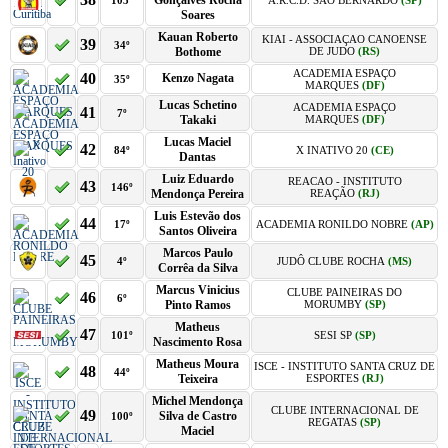
Gonçalves Rocha
103º
A.R.C.D. SAO BERNARDO
(SP)
Soares
Kauan Roberto
KIAI - ASSOCIAÇAO CANOENSE
39
34º
Bothome
DE JUDO
(RS)
ACADEMIA ESPAÇO
40
Kenzo Nagata
35º
MARQUES
(DF)
Lucas Schetino
ACADEMIA ESPAÇO
41
7º
Takaki
MARQUES
(DF)
Lucas Maciel
42
84º
X INATIVO 20
(CE)
Dantas
Luiz Eduardo
REACAO - INSTITUTO
43
146º
Mendonça Pereira
REAÇÃO
(RJ)
Luis Estevão dos
44
17º
ACADEMIA RONILDO NOBRE
(AP)
Santos Oliveira
Marcos Paulo
45
4º
JUDÔ CLUBE ROCHA
(MS)
Corrêa da Silva
Marcus Vinicius
CLUBE PAINEIRAS DO
46
6º
Pinto Ramos
MORUMBY
(SP)
Matheus
47
101º
SESI SP
(SP)
Nascimento Rosa
Matheus Moura
ISCE - INSTITUTO SANTA CRUZ DE
48
44º
Teixeira
ESPORTES
(RJ)
Michel Mendonça
CLUBE INTERNACIONAL DE
49
Silva de Castro
100º
REGATAS
(SP)
Maciel