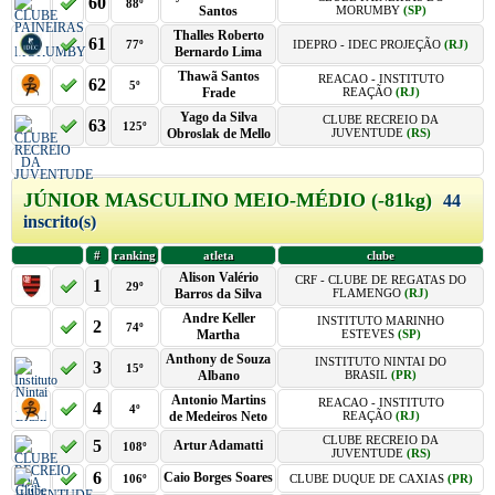
60
88º
Santos
MORUMBY
(SP)
Thalles Roberto
61
77º
IDEPRO - IDEC PROJEÇÃO
(RJ)
Bernardo Lima
Thawã Santos
REACAO - INSTITUTO
62
5º
Frade
REAÇÃO
(RJ)
Yago da Silva
CLUBE RECREIO DA
63
125º
Obroslak de Mello
JUVENTUDE
(RS)
JÚNIOR MASCULINO MEIO-MÉDIO (-81kg)
44
inscrito(s)
#
ranking
atleta
clube
Alison Valério
CRF - CLUBE DE REGATAS DO
1
29º
Barros da Silva
FLAMENGO
(RJ)
Andre Keller
INSTITUTO MARINHO
2
74º
Martha
ESTEVES
(SP)
Anthony de Souza
INSTITUTO NINTAI DO
3
15º
Albano
BRASIL
(PR)
Antonio Martins
REACAO - INSTITUTO
4
4º
de Medeiros Neto
REAÇÃO
(RJ)
CLUBE RECREIO DA
5
Artur Adamatti
108º
JUVENTUDE
(RS)
6
Caio Borges Soares
106º
CLUBE DUQUE DE CAXIAS
(PR)