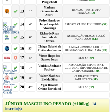
Preigschadt
Matheus
REACAO - INSTITUTO
13
Guimarães de
1º
REAÇÃO
(RJ)
Abreu
Pedro Henrique
14
Jorge Leopoldo
4º
ESPORTE CLUBE PINHEIROS
(SP)
Alvarenga
Richarde Ryan
ASSOCIAÇÃO RESGATE JUDÔ
15
Andrade de
6º
PARA TODOS
(CE)
Oliveira
Thiago Gabriel de
UMBVA -UMBRA/CLUB DE
16
57º
Freitas dos Santos
REGATAS VASCO DA GAMA
(RJ)
Victor Hugo dos
17
5º
SESI SP
(SP)
Santos Jesus
ASSOCIAÇÃO ESPORTIVA E
Vinicius Andrade
18
7º
CULTURAL NIPO BRASILEIRA DE
Pacheco
CAMPO GRANDE
(MS)
Walter Matheus
CLUB ATHLETICO
19
10º
Eloi da Silva
PAULISTANO
(SP)
Ygor Ricardo
20
49º
SESI SP
(SP)
Orione Bortolucci
JÚNIOR MASCULINO PESADO (+100kg)
14
inscrito(s)