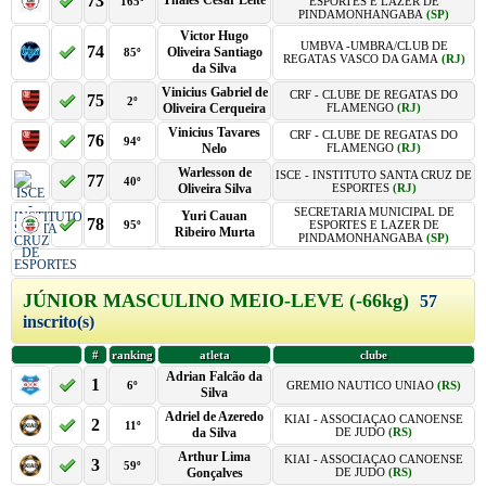
73
Thales César Leite
165º
ESPORTES E LAZER DE
PINDAMONHANGABA
(SP)
Victor Hugo
UMBVA -UMBRA/CLUB DE
74
Oliveira Santiago
85º
REGATAS VASCO DA GAMA
(RJ)
da Silva
Vinicius Gabriel de
CRF - CLUBE DE REGATAS DO
75
2º
Oliveira Cerqueira
FLAMENGO
(RJ)
Vinicius Tavares
CRF - CLUBE DE REGATAS DO
76
94º
Nelo
FLAMENGO
(RJ)
Warlesson de
ISCE - INSTITUTO SANTA CRUZ DE
77
40º
Oliveira Silva
ESPORTES
(RJ)
SECRETARIA MUNICIPAL DE
Yuri Cauan
78
95º
ESPORTES E LAZER DE
Ribeiro Murta
PINDAMONHANGABA
(SP)
JÚNIOR MASCULINO MEIO-LEVE (-66kg)
57
inscrito(s)
#
ranking
atleta
clube
Adrian Falcão da
1
6º
GREMIO NAUTICO UNIAO
(RS)
Silva
Adriel de Azeredo
KIAI - ASSOCIAÇAO CANOENSE
2
11º
da Silva
DE JUDO
(RS)
Arthur Lima
KIAI - ASSOCIAÇAO CANOENSE
3
59º
Gonçalves
DE JUDO
(RS)